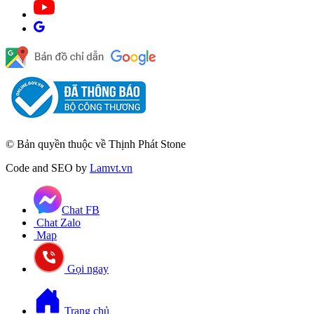
© Bản quyền thuộc về Thịnh Phát Stone
Code and SEO by
Lamvt.vn
Chat FB
Chat Zalo
Map
Gọi ngay
Trang chủ