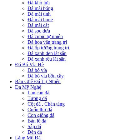
Đá khò lửa
Đá mài bóng
Đá mài tinh
Đá mài hone
Đá mài cát
Đá sọc dưa
Đá cubic tự nhiên
Đá hoa văn trang trí
Đá ốp tường trang trí
Đá xanh đen lát sân
Đá xanh rêu lát sân
Đá Bó Vỉa Hè
Đá bó vỉa
Đá bó vỉa bồn cây
Bàn Ghế Đá Tự Nhiên
Đá Mỹ Nghệ
Lan can đá
Tượng đá
Cột đá , Chân tảng
Cuốn thư đá
Con giống đá
Bàn lễ đá
Sập đá
Đèn đá
Lăng Mộ Đá