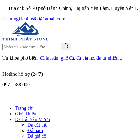
Địa chỉ: Số 70 phố Hành Chính, Thị trấn Yên Lâm, Huyện Yên Đ
trungkienhust89@gmail.com
Từ khóa phổ biến:
đá lát sân
,
ghế đá
,
đá vỉa hè
,
đá tự nhiên
...
Hotline hỗ trợ (24/7)
0971 588 000
Trang chủ
Giới Thiệu
Đá Lát Sân Vườn
Đá cắt thô
Đá băm
Đá giả cổ