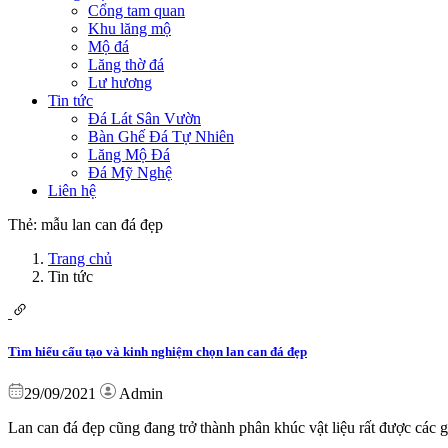
Cổng tam quan
Khu lăng mộ
Mộ đá
Lăng thờ đá
Lư hương
Tin tức
Đá Lát Sân Vườn
Bàn Ghế Đá Tự Nhiên
Lăng Mộ Đá
Đá Mỹ Nghệ
Liên hệ
Thẻ:
mẫu lan can đá đẹp
Trang chủ
Tin tức
Tìm hiểu cấu tạo và kinh nghiệm chọn lan can đá đẹp
29/09/2021
Admin
Lan can đá đẹp cũng đang trở thành phân khúc vật liệu rất được các