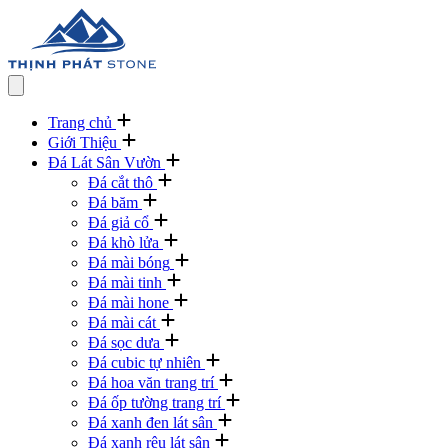
Trang chủ
Giới Thiệu
Đá Lát Sân Vườn
Đá cắt thô
Đá băm
Đá giả cổ
Đá khò lửa
Đá mài bóng
Đá mài tinh
Đá mài hone
Đá mài cát
Đá sọc dưa
Đá cubic tự nhiên
Đá hoa văn trang trí
Đá ốp tường trang trí
Đá xanh đen lát sân
Đá xanh rêu lát sân