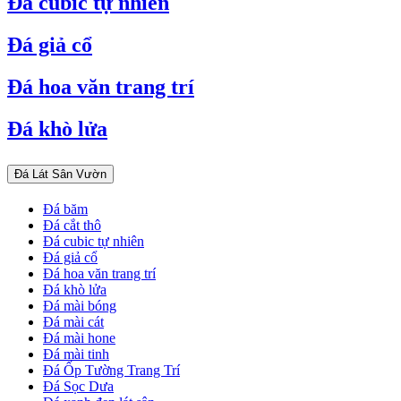
Đá cubic tự nhiên
Đá giả cổ
Đá hoa văn trang trí
Đá khò lửa
Đá Lát Sân Vườn
Đá băm
Đá cắt thô
Đá cubic tự nhiên
Đá giả cổ
Đá hoa văn trang trí
Đá khò lửa
Đá mài bóng
Đá mài cát
Đá mài hone
Đá mài tinh
Đá Ốp Tường Trang Trí
Đá Sọc Dưa