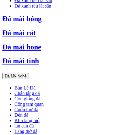
Đá xanh đen lát sân
Đá xanh rêu lát sân
Đá mài bóng
Đá mài cát
Đá mài hone
Đá mài tinh
Đá Mỹ Nghệ
Bàn Lễ Đá
Chân tảng đá
Con giống đá
Cổng tam quan
Cuốn thư đá
Đèn đá
Khu lăng mộ
lan can đá
Lăng thờ đá