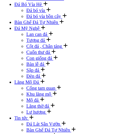
Đá Bó Vỉa Hè
Đá bó vỉa
Đá bó vỉa bồn cây
Bàn Ghế Đá Tự Nhiên
Đá Mỹ Nghệ
Lan can đá
Tượng đá
Cột đá , Chân tảng
Cuốn thư đá
Con giống đá
Bàn lễ đá
Sập đá
Đèn đá
Lăng Mộ Đá
Cổng tam quan
Khu lăng mộ
Mộ đá
Lăng thờ đá
Lư hương
Tin tức
Đá Lát Sân Vườn
Bàn Ghế Đá Tự Nhiên