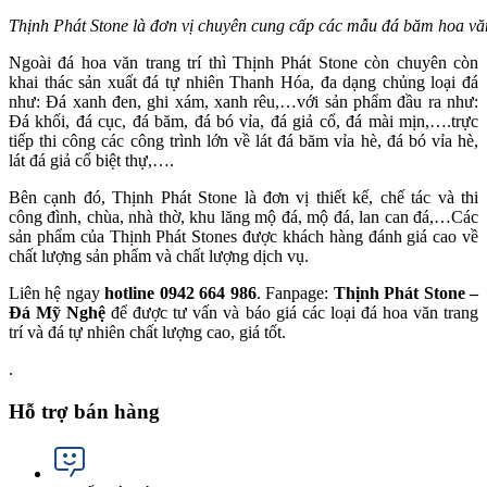
Thịnh Phát Stone là đơn vị chuyên cung cấp các mẫu đá băm hoa văn 
Ngoài đá hoa văn trang trí thì Thịnh Phát Stone còn chuyên còn
khai thác sản xuất đá tự nhiên Thanh Hóa, đa dạng chủng loại đá
như: Đá xanh đen, ghi xám, xanh rêu,…với sản phẩm đầu ra như:
Đá khối, đá cục, đá băm, đá bó vỉa, đá giả cổ, đá mài mịn,….trực
tiếp thi công các công trình lớn về lát đá băm vỉa hè, đá bó vỉa hè,
lát đá giả cổ biệt thự,….
Bên cạnh đó, Thịnh Phát Stone là đơn vị thiết kế, chế tác và thi
công đình, chùa, nhà thờ, khu lăng mộ đá, mộ đá, lan can đá,…Các
sản phẩm của Thịnh Phát Stones được khách hàng đánh giá cao về
chất lượng sản phẩm và chất lượng dịch vụ.
Liên hệ ngay
hotline 0942 664 986
. Fanpage:
Thịnh Phát Stone –
Đá Mỹ Nghệ
để được tư vấn và báo giá các loại đá hoa văn trang
trí và đá tự nhiên chất lượng cao, giá tốt.
.
Hỗ trợ bán hàng