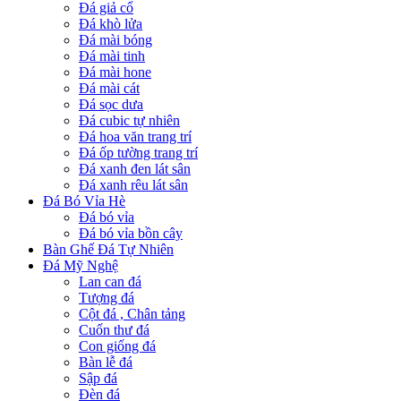
Đá giả cổ
Đá khò lửa
Đá mài bóng
Đá mài tinh
Đá mài hone
Đá mài cát
Đá sọc dưa
Đá cubic tự nhiên
Đá hoa văn trang trí
Đá ốp tường trang trí
Đá xanh đen lát sân
Đá xanh rêu lát sân
Đá Bó Vỉa Hè
Đá bó vỉa
Đá bó vỉa bồn cây
Bàn Ghế Đá Tự Nhiên
Đá Mỹ Nghệ
Lan can đá
Tượng đá
Cột đá , Chân tảng
Cuốn thư đá
Con giống đá
Bàn lễ đá
Sập đá
Đèn đá