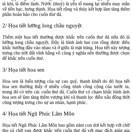
tà khí, là điềm lành. Nước (thuỷ) là yếu tố mang lại nhiều may mắn
về tiền bạc, hưng thịnh. Họa tiết rộng và thủy kết hợp làm tăng thêm
phần hoàn hảo cho cuốn thư đá.
2/ Họa tiết lưỡng long chầu nguyệt
Thêm một họa tiết thường được khắc trên cuốn thư đá nữa đó là
lưỡng long chầu nguyệt. Đây là hình ảnh hai con rồng được điêu
khắc hướng đầu vào nhau và ở giữa là mặt trăng. Họa tiết này tượng
trưng cho trời đất vĩnh hằng vô cùng ý nghĩa nên thường được chọn
để khắc trên cuốn thư.
3/ Họa tiết hoa sen
Hoa sen là biểu tượng của sự cao quý, thanh khiết do đó họa tiết
hoa sen thường thấy ở nhiều công trình công cộng của nước ta,
trong đó có trên các cuốn thư đá. Cuốn thư có chạm khắc hình ảnh
hoa sen sẽ làm tăng thêm vượng khí và thanh lọc điều xấu đồng thời
cũng tượng trưng cho sự an nhàn, hạnh phúc.
4/ Họa tiết Ngũ Phúc Lâm Môn
Họa tiết Ngũ Phúc Lâm Môn bao gồm năm con dơi kết hợp với chữ
thọ và chữ vạn được khắc trên cuốn thư đá với mục đích giúp gia