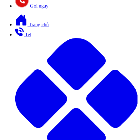
Gọi ngay
Trang chủ
Tel