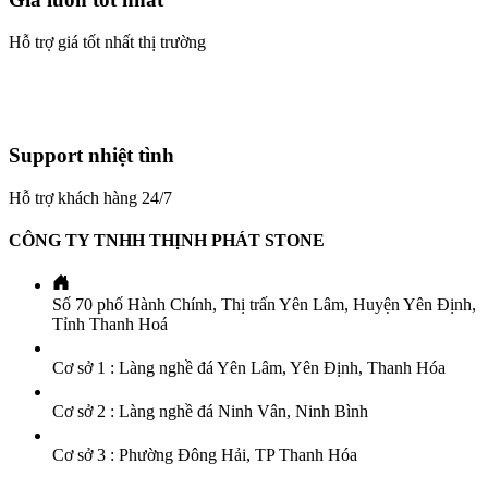
Hỗ trợ giá tốt nhất thị trường
Support nhiệt tình
Hỗ trợ khách hàng 24/7
CÔNG TY TNHH THỊNH PHÁT STONE
Số 70 phố Hành Chính, Thị trấn Yên Lâm, Huyện Yên Định,
Tỉnh Thanh Hoá
Cơ sở 1 : Làng nghề đá Yên Lâm, Yên Định, Thanh Hóa
Cơ sở 2 : Làng nghề đá Ninh Vân, Ninh Bình
Cơ sở 3 : Phường Đông Hải, TP Thanh Hóa