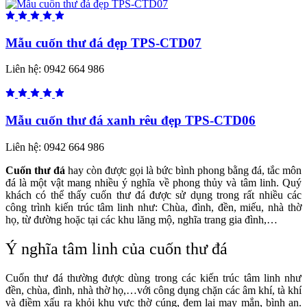
Mẫu cuốn thư đá đẹp TPS-CTD07
Liên hệ:
0942 664 986
Mẫu cuốn thư đá xanh rêu đẹp TPS-CTD06
Liên hệ:
0942 664 986
Cuốn thư đá
hay còn được gọi là bức bình phong bằng đá, tắc môn
đá là một vật mang nhiều ý nghĩa về phong thủy và tâm linh. Quý
khách có thể thấy cuốn thư đá được sử dụng trong rất nhiều các
công trình kiến trúc tâm linh như: Chùa, đình, đền, miếu, nhà thờ
họ, từ đường hoặc tại các khu lăng mộ, nghĩa trang gia đình,…
Ý nghĩa tâm linh của cuốn thư đá
Cuốn thư đá thường được dùng trong các kiến trúc tâm linh như
đền, chùa, đình, nhà thờ họ,…với công dụng chặn các âm khí, tà khí
và điềm xấu ra khỏi khu vực thờ cúng, đem lại may mắn, bình an.