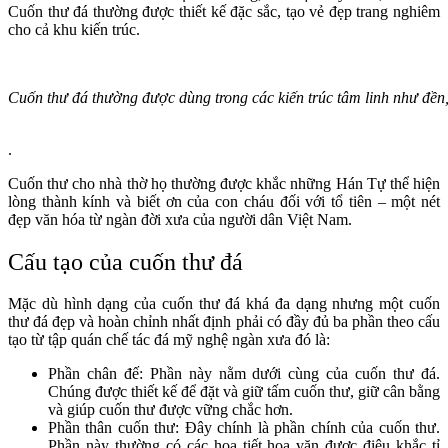
Cuốn thư đá thường được thiết kế đặc sắc, tạo vẻ đẹp trang nghiêm
cho cả khu kiến trúc.
Cuốn thư đá thường được dùng trong các kiến trúc tâm linh như đền
.
Cuốn thư cho nhà thờ họ thường được khắc những Hán Tự thể hiện
lòng thành kính và biết ơn của con cháu đối với tổ tiên – một nét
đẹp văn hóa từ ngàn đời xưa của người dân Việt Nam.
Cấu tạo của cuốn thư đá
Mặc dù hình dạng của cuốn thư đá khá đa dạng nhưng một cuốn
thư đá đẹp và hoàn chỉnh nhất định phải có đầy đủ ba phần theo cấu
tạo từ tập quán chế tác đá mỹ nghệ ngàn xưa đó là:
Phần chân đế: Phần này nằm dưới cùng của cuốn thư đá.
Chúng được thiết kế để đặt và giữ tấm cuốn thư, giữ cân bằng
và giúp cuốn thư được vững chắc hơn.
Phần thân cuốn thư: Đây chính là phần chính của cuốn thư.
Phần này thường có các họa tiết hoa văn được điêu khắc tỉ