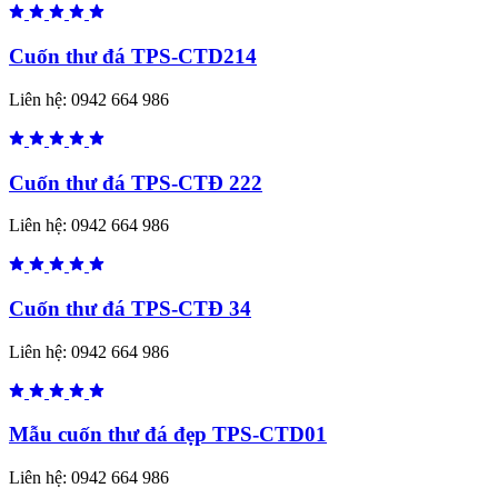
Cuốn thư đá TPS-CTD214
Liên hệ:
0942 664 986
Cuốn thư đá TPS-CTĐ 222
Liên hệ:
0942 664 986
Cuốn thư đá TPS-CTĐ 34
Liên hệ:
0942 664 986
Mẫu cuốn thư đá đẹp TPS-CTD01
Liên hệ:
0942 664 986