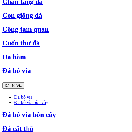
Chân tảng đá
Con giống đá
Cổng tam quan
Cuốn thư đá
Đá băm
Đá bó vỉa
Đá Bó Vỉa
Đá bó vỉa
Đá bó vỉa bồn cây
Đá bó vỉa bồn cây
Đá cắt thô