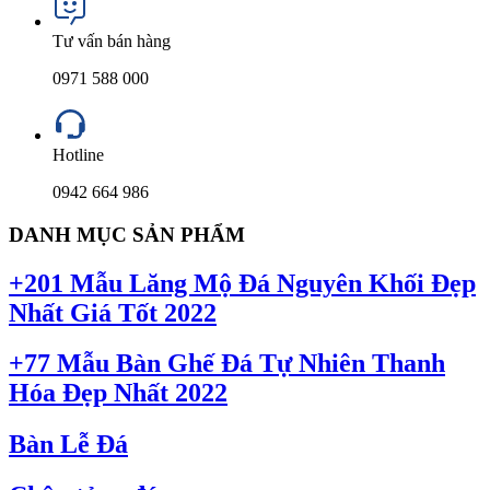
Tư vấn bán hàng
0971 588 000
Hotline
0942 664 986
DANH MỤC SẢN PHẨM
+201 Mẫu Lăng Mộ Đá Nguyên Khối Đẹp
Nhất Giá Tốt 2022
+77 Mẫu Bàn Ghế Đá Tự Nhiên Thanh
Hóa Đẹp Nhất 2022
Bàn Lễ Đá