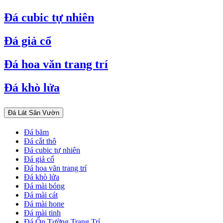
Đá cubic tự nhiên
Đá giả cổ
Đá hoa văn trang trí
Đá khò lửa
Đá Lát Sân Vườn
Đá băm
Đá cắt thô
Đá cubic tự nhiên
Đá giả cổ
Đá hoa văn trang trí
Đá khò lửa
Đá mài bóng
Đá mài cát
Đá mài hone
Đá mài tinh
Đá Ốp Tường Trang Trí