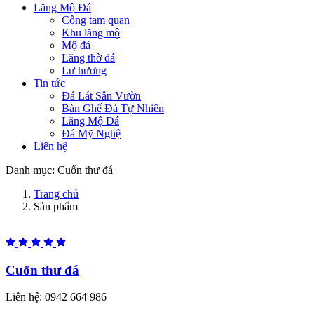
Lăng Mộ Đá
Cổng tam quan
Khu lăng mộ
Mộ đá
Lăng thờ đá
Lư hương
Tin tức
Đá Lát Sân Vườn
Bàn Ghế Đá Tự Nhiên
Lăng Mộ Đá
Đá Mỹ Nghệ
Liên hệ
Danh mục:
Cuốn thư đá
Trang chủ
Sản phẩm
Cuốn thư đá
Liên hệ:
0942 664 986