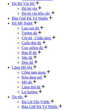
Đá Bó Vỉa Hè
Đá bó vỉa
Đá bó vỉa bồn cây
Bàn Ghế Đá Tự Nhiên
Đá Mỹ Nghệ
Lan can đá
Tượng đá
Cột đá , Chân tảng
Cuốn thư đá
Con giống đá
Bàn lễ đá
Sập đá
Đèn đá
Lăng Mộ Đá
Cổng tam quan
Khu lăng mộ
Mộ đá
Lăng thờ đá
Lư hương
Tin tức
Đá Lát Sân Vườn
Bàn Ghế Đá Tự Nhiên