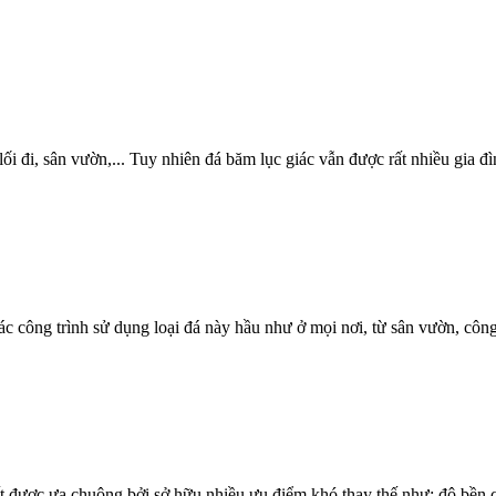
 lối đi, sân vườn,... Tuy nhiên đá băm lục giác vẫn được rất nhiều gia đ
c công trình sử dụng loại đá này hầu như ở mọi nơi, từ sân vườn, côn
rất được ưa chuộng bởi sở hữu nhiều ưu điểm khó thay thế như: độ bền c