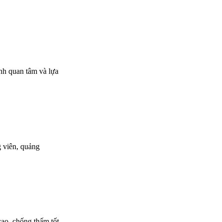
ình quan tâm và lựa
g viên, quảng
ao, chống thấm tốt,