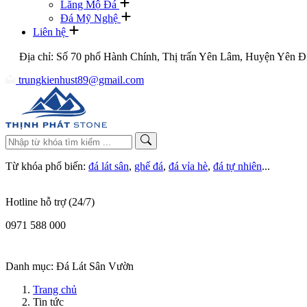
Lăng Mộ Đá
Đá Mỹ Nghệ
Liên hệ
Địa chỉ: Số 70 phố Hành Chính, Thị trấn Yên Lâm, Huyện Yên Đ
trungkienhust89@gmail.com
Từ khóa phổ biến:
đá lát sân
,
ghế đá
,
đá vỉa hè
,
đá tự nhiên
...
Hotline hỗ trợ (24/7)
0971 588 000
Danh mục:
Đá Lát Sân Vườn
Trang chủ
Tin tức