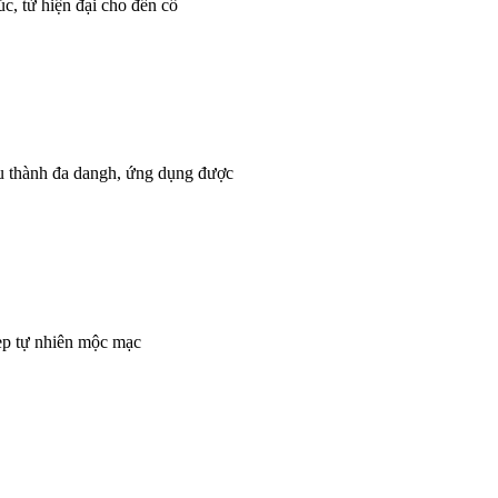
c, từ hiện đại cho đến cổ
ấu thành đa dangh, ứng dụng được
đẹp tự nhiên mộc mạc