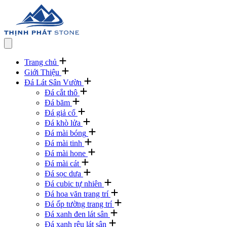
Trang chủ
Giới Thiệu
Đá Lát Sân Vườn
Đá cắt thô
Đá băm
Đá giả cổ
Đá khò lửa
Đá mài bóng
Đá mài tinh
Đá mài hone
Đá mài cát
Đá sọc dưa
Đá cubic tự nhiên
Đá hoa văn trang trí
Đá ốp tường trang trí
Đá xanh đen lát sân
Đá xanh rêu lát sân