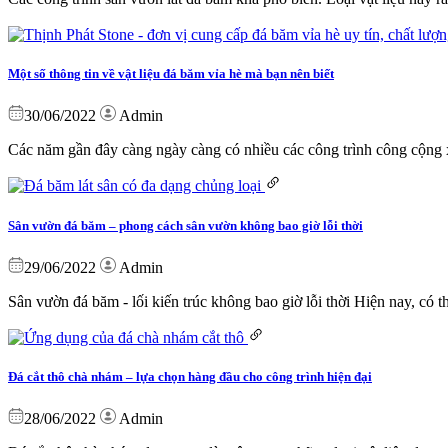
Một số thông tin về vật liệu đá băm vỉa hè mà bạn nên biết
30/06/2022
Admin
Các năm gần đây càng ngày càng có nhiều các công trình công cộng 
Sân vườn đá băm – phong cách sân vườn không bao giờ lỗi thời
29/06/2022
Admin
Sân vườn đá băm - lối kiến trúc không bao giờ lỗi thời Hiện nay, có 
Đá cắt thô chà nhám – lựa chọn hàng đầu cho công trình hiện đại
28/06/2022
Admin