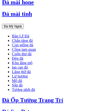
Đá mài hone
Đá mài tinh
Đá Mỹ Nghệ
Bàn Lễ Đá
Chân tảng đá
Con giống đá
Cổng tam quan
Cuốn thư đá
Đèn đá
Khu lăng mộ
lan can đá
Lăng thờ đá
Lư hương
Mộ đá
Sập đá
Tượng phật đá
Đá Ốp Tường Trang Trí