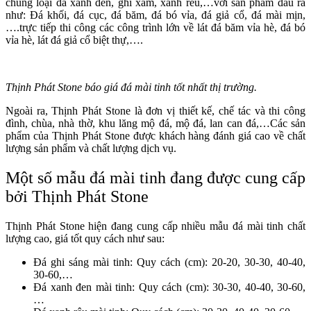
chủng loại đá xanh đen, ghi xám, xanh rêu,…với sản phẩm đầu ra
như: Đá khối, đá cục, đá băm, đá bó vỉa, đá giả cổ, đá mài mịn,
….trực tiếp thi công các công trình lớn về lát đá băm vỉa hè, đá bó
vỉa hè, lát đá giả cổ biệt thự,….
Thịnh Phát Stone báo giá đá mài tinh tốt nhất thị trường.
Ngoài ra, Thịnh Phát Stone là đơn vị thiết kế, chế tác và thi công
đình, chùa, nhà thờ, khu lăng mộ đá, mộ đá, lan can đá,…Các sản
phẩm của Thịnh Phát Stone được khách hàng đánh giá cao về chất
lượng sản phẩm và chất lượng dịch vụ.
Một số mẫu đá mài tinh đang được cung cấp
bởi
Thịnh Phát Stone
Thịnh Phát Stone hiện đang cung cấp nhiều mẫu đá mài tinh chất
lượng cao, giá tốt quy cách như sau:
Đá ghi sáng mài tinh: Quy cách (cm): 20-20, 30-30, 40-40,
30-60,…
Đá xanh đen mài tinh: Quy cách (cm): 30-30, 40-40, 30-60,
…