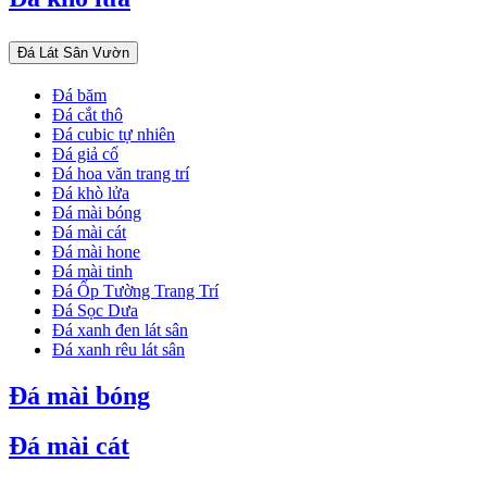
Đá Lát Sân Vườn
Đá băm
Đá cắt thô
Đá cubic tự nhiên
Đá giả cổ
Đá hoa văn trang trí
Đá khò lửa
Đá mài bóng
Đá mài cát
Đá mài hone
Đá mài tinh
Đá Ốp Tường Trang Trí
Đá Sọc Dưa
Đá xanh đen lát sân
Đá xanh rêu lát sân
Đá mài bóng
Đá mài cát