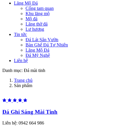
Lăng Mộ Đá
Cổng tam quan
Khu lăng mộ
Mộ đá
Lăng thờ đá
Lư hương
Tin tức
Đá Lát Sân Vườn
Bàn Ghế Đá Tự Nhiên
Lăng Mộ Đá
Đá Mỹ Nghệ
Liên hệ
Danh mục:
Đá mài tinh
Trang chủ
Sản phẩm
Đá Ghi Sáng Mài Tinh
Liên hệ:
0942 664 986