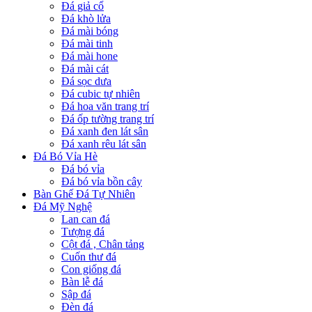
Đá giả cổ
Đá khò lửa
Đá mài bóng
Đá mài tinh
Đá mài hone
Đá mài cát
Đá sọc dưa
Đá cubic tự nhiên
Đá hoa văn trang trí
Đá ốp tường trang trí
Đá xanh đen lát sân
Đá xanh rêu lát sân
Đá Bó Vỉa Hè
Đá bó vỉa
Đá bó vỉa bồn cây
Bàn Ghế Đá Tự Nhiên
Đá Mỹ Nghệ
Lan can đá
Tượng đá
Cột đá , Chân tảng
Cuốn thư đá
Con giống đá
Bàn lễ đá
Sập đá
Đèn đá