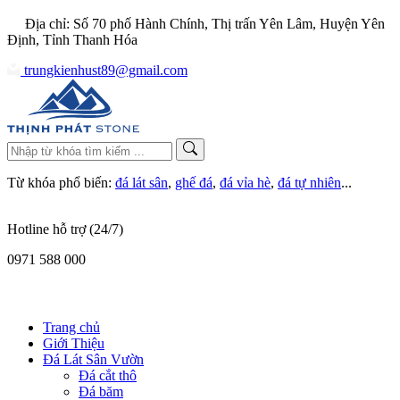
Địa chỉ: Số 70 phố Hành Chính, Thị trấn Yên Lâm, Huyện Yên
Định, Tỉnh Thanh Hóa
trungkienhust89@gmail.com
Từ khóa phổ biến:
đá lát sân
,
ghế đá
,
đá vỉa hè
,
đá tự nhiên
...
Hotline hỗ trợ (24/7)
0971 588 000
Trang chủ
Giới Thiệu
Đá Lát Sân Vườn
Đá cắt thô
Đá băm