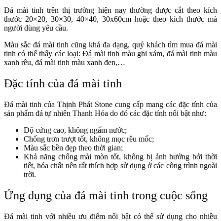
Đá mài tinh trên thị trường hiện nay thường được cắt theo kích
thước 20×20, 30×30, 40×40, 30x60cm hoặc theo kích thước mà
người dùng yêu cầu.
Màu sắc đá mài tinh cũng khá đa dạng, quý khách tìm mua đá mài
tinh có thể thấy các loại: Đá mài tinh màu ghi xám, đá mài tinh màu
xanh rêu, đá mài tinh màu xanh đen,…
Đặc tính của đá mài tinh
Đá mài tinh của Thịnh Phát Stone cung cấp mang các đặc tính của
sản phẩm đá tự nhiên Thanh Hóa do đó các đặc tính nổi bật như:
Độ cứng cao, không ngấm nước;
Chống trơn trượt tốt, không mọc rêu mốc;
Màu sắc bền đẹp theo thời gian;
Khả năng chống mài mòn tốt, không bị ảnh hưởng bởi thời
tiết, hóa chất nên rất thích hợp sử dụng ở các công trình ngoài
trời.
Ứng dụng của đá mài tinh trong cuộc sống
Đá mài tinh với nhiều ưu điểm nổi bật có thể sử dụng cho nhiều