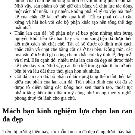
thước của chân đế thường to hơn so với những phần còn lại.
Nhờ vậy, sản phẩm có thể giữ cân bằng và chịu lực tác động
một cách tốt nhất. Tuy nhiên, không phải vì lý do vậy mà thiết
kế của chân đế lại trở nên quá khổ. Tất cả phải có sự cân
xứng và hài hoà với các bộ phận khác tạo nên tổng thể đẹp
mắt nhất.
Thân lan can đá: bộ phận này sẽ bao gồm những tấm bưng
nguyên khối liền kề nhau hay các con song tiện đá được liên
kết một cách rất chặt chẽ. Tất cả sẽ được cố định một cách
chắc chắn và chặt chẽ bằng cột đá ở hai bên. Đồng thời, các
hoa văn được thợ gia công chạm khắc cực kỳ tinh tế, đẹp mắt
và tỉ mỉ. Bên cạnh đó, nhiều mẫu lan can đá đẹp sẽ được thiết
kế thêm tay vịn. Nhờ vậy, các liên kết trong phần thân trở nên
bền bỉ và lâu dài theo thời gian hơn rất nhiều.
Cột đá lan can đá: bộ phận có tác dụng tăng thêm tính liên kết
giữa các phần của lan can đá. Trên phần đỉnh của cột đá sẽ
được tô điểm bằng các bông hoa sen thanh tao, thoát tục
nhằm tăng thêm tính thẩm mỹ cũng như mang theo ý nghĩa
phong thuỷ tốt lành cho gia chủ.
Mách bạn kinh nghiệm lựa chọn lan can
đá đẹp
Trên thị trường hiện nay, các mẫu lan can đá đẹp đang được bày bán