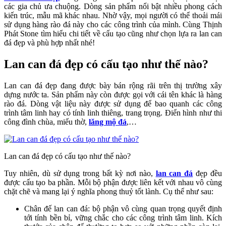
các gia chủ ưa chuộng. Dòng sản phẩm nổi bật nhiều phong cách
kiến trúc, mẫu mã khác nhau. Nhờ vậy, mọi người có thể thoải mái
sử dụng hàng rào đá này cho các công trình của mình. Cùng Thịnh
Phát Stone tìm hiểu chi tiết về cấu tạo cũng như chọn lựa ra lan can
đá đẹp và phù hợp nhất nhé!
Lan can đá đẹp có cấu tạo như thế nào?
Lan can đá đẹp đang được bày bán rộng rãi trên thị trường xây
dựng nước ta. Sản phẩm này còn được gọi với cái tên khác là hàng
rào đá. Dòng vật liệu này được sử dụng để bao quanh các công
trình tâm linh hay có tính linh thiêng, trang trọng. Điển hình như thi
công đình chùa, miếu thờ,
lăng mộ đá
,…
Lan can đá đẹp có cấu tạo như thế nào?
Tuy nhiên, dù sử dụng trong bất kỳ nơi nào,
lan can đá
đẹp đều
được cấu tạo ba phần. Mỗi bộ phận được liên kết với nhau vô cùng
chặt chẽ và mang lại ý nghĩa phong thuỷ tốt lành. Cụ thể như sau:
Chân đế lan can đá: bộ phận vô cùng quan trọng quyết định
tới tính bền bỉ, vững chắc cho các công trình tâm linh. Kích