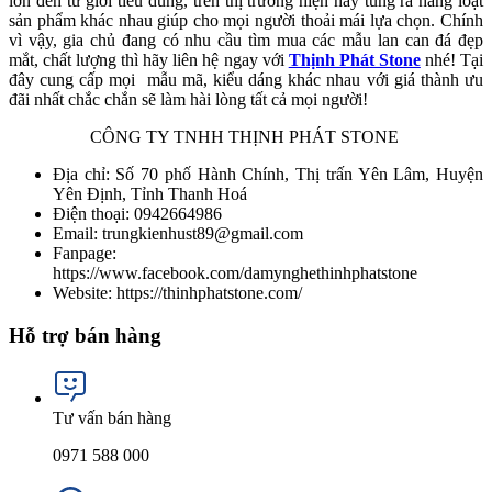
lớn đến từ giới tiêu dùng, trên thị trường hiện nay tung ra hàng loạt
sản phẩm khác nhau giúp cho mọi người thoải mái lựa chọn. Chính
vì vậy, gia chủ đang có nhu cầu tìm mua các mẫu lan can đá đẹp
mắt, chất lượng thì hãy liên hệ ngay với
Thịnh Phát Stone
nhé! Tại
đây cung cấp mọi mẫu mã, kiểu dáng khác nhau với giá thành ưu
đãi nhất chắc chắn sẽ làm hài lòng tất cả mọi người!
CÔNG TY TNHH THỊNH PHÁT STONE
Địa chỉ: Số 70 phố Hành Chính, Thị trấn Yên Lâm, Huyện
Yên Định, Tỉnh Thanh Hoá
Điện thoại: 0942664986
Email: trungkienhust89@gmail.com
Fanpage:
https://www.facebook.com/damynghethinhphatstone
Website: https://thinhphatstone.com/
Hỗ trợ bán hàng
Tư vấn bán hàng
0971 588 000