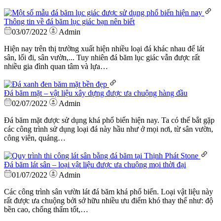
Thông tin về đá băm lục giác bạn nên biết
03/07/2022
Admin
Hiện nay trên thị trường xuất hiện nhiều loại đá khác nhau để lát
sân, lối đi, sân vườn,... Tuy nhiên đá băm lục giác vẫn được rất
nhiều gia đình quan tâm và lựa…
Đá băm mặt – vật liệu xây dựng được ưa chuộng hàng đầu
02/07/2022
Admin
Đá băm mặt được sử dụng khá phổ biến hiện nay. Ta có thể bắt gặp
các công trình sử dụng loại đá này hầu như ở mọi nơi, từ sân vườn,
công viên, quảng…
Đá băm lát sân – loại vật liệu được ưa chuộng mọi thời đại
01/07/2022
Admin
Các công trình sân vườn lát đá băm khá phổ biến. Loại vật liệu này
rất được ưa chuộng bởi sở hữu nhiều ưu điểm khó thay thế như: độ
bền cao, chống thấm tốt,…