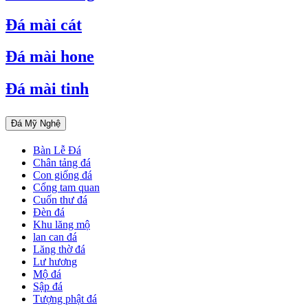
Đá mài cát
Đá mài hone
Đá mài tinh
Đá Mỹ Nghệ
Bàn Lễ Đá
Chân tảng đá
Con giống đá
Cổng tam quan
Cuốn thư đá
Đèn đá
Khu lăng mộ
lan can đá
Lăng thờ đá
Lư hương
Mộ đá
Sập đá
Tượng phật đá