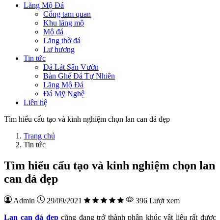
Lăng Mộ Đá
Cổng tam quan
Khu lăng mộ
Mộ đá
Lăng thờ đá
Lư hương
Tin tức
Đá Lát Sân Vườn
Bàn Ghế Đá Tự Nhiên
Lăng Mộ Đá
Đá Mỹ Nghệ
Liên hệ
Tìm hiểu cấu tạo và kinh nghiệm chọn lan can đá đẹp
Trang chủ
Tin tức
Tìm hiểu cấu tạo và kinh nghiệm chọn lan
can đá đẹp
Admin
29/09/2021
396 Lượt xem
Lan can đá đẹp
cũng đang trở thành phân khúc vật liệu rất được