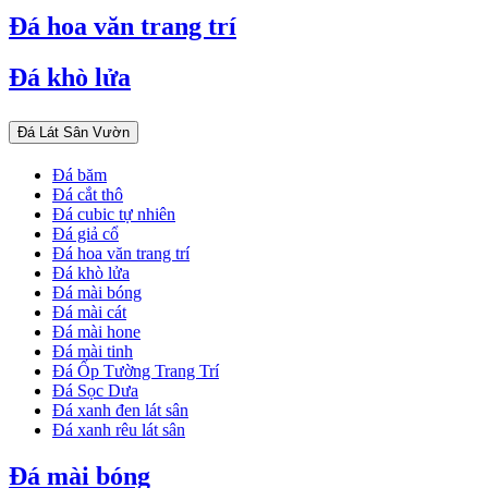
Đá hoa văn trang trí
Đá khò lửa
Đá Lát Sân Vườn
Đá băm
Đá cắt thô
Đá cubic tự nhiên
Đá giả cổ
Đá hoa văn trang trí
Đá khò lửa
Đá mài bóng
Đá mài cát
Đá mài hone
Đá mài tinh
Đá Ốp Tường Trang Trí
Đá Sọc Dưa
Đá xanh đen lát sân
Đá xanh rêu lát sân
Đá mài bóng