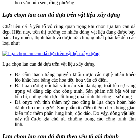
hoa văn búp sen, rồng phượng,…
Lựa chọn lan can đá dựa trên vật liệu xây dựng
Chất liệu đá là yếu tố vô cùng quan trọng khi chọn lựa lan can đá
đẹp. Hiện nay, trên thị trường có nhiều dòng vật liệu đang được bày
bán. Tuy nhiên, thịnh hành và được ưa chuộng nhất phải kể đến các
loại như:
Lựa chọn lan can đá dựa trên vật liệu xây dựng
Đá cẩm thạch trắng nguyên khối được các nghệ nhân khéo
léo khắc họa bằng các hoạ tiết, hoa văn cổ điển.
Đá hoa cương nổi bật với màu sắc đa dạng, toát lên sự sang
trọng và đẳng cấp cho công trình. Sản phẩm nổi bật với sự
bền bỉ, chống chịu lực tốt trong quá trình thi công – sử dụng.
Đá onyx với tính thẩm mỹ cao cũng là lựa chọn hoàn hảo
dành cho mọi người. Sản phẩm tô điểm thêm cho không gian
kiến trúc thêm phần lung linh, độc đáo. Do vậy, dòng vật liệu
này rất được gia chủ ưa chuộng trong các công trình tâm
linh.
Lựa chọn lan can đá dựa theo yếu tố giá thành