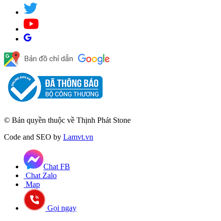
© Bản quyền thuộc về Thịnh Phát Stone
Code and SEO by
Lamvt.vn
Chat FB
Chat Zalo
Map
Gọi ngay