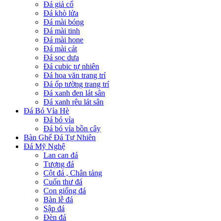
Đá giả cổ
Đá khò lửa
Đá mài bóng
Đá mài tinh
Đá mài hone
Đá mài cát
Đá sọc dưa
Đá cubic tự nhiên
Đá hoa văn trang trí
Đá ốp tường trang trí
Đá xanh đen lát sân
Đá xanh rêu lát sân
Đá Bó Vỉa Hè
Đá bó vỉa
Đá bó vỉa bồn cây
Bàn Ghế Đá Tự Nhiên
Đá Mỹ Nghệ
Lan can đá
Tượng đá
Cột đá , Chân tảng
Cuốn thư đá
Con giống đá
Bàn lễ đá
Sập đá
Đèn đá