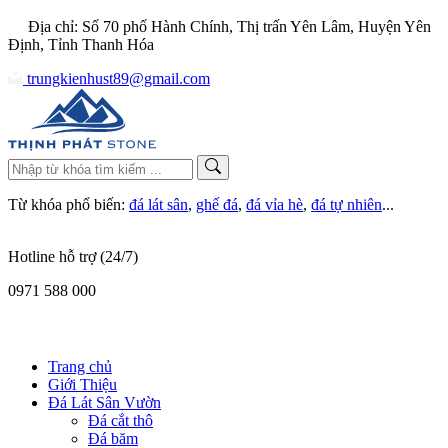
Địa chỉ: Số 70 phố Hành Chính, Thị trấn Yên Lâm, Huyện Yên
Định, Tỉnh Thanh Hóa
trungkienhust89@gmail.com
Từ khóa phổ biến:
đá lát sân
,
ghế đá
,
đá vỉa hè
,
đá tự nhiên
...
Hotline hỗ trợ (24/7)
0971 588 000
Trang chủ
Giới Thiệu
Đá Lát Sân Vườn
Đá cắt thô
Đá băm