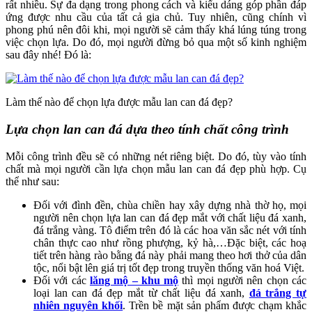
rất nhiều. Sự đa dạng trong phong cách và kiểu dáng góp phần đáp
ứng được nhu cầu của tất cả gia chủ. Tuy nhiên, cũng chính vì
phong phú nên đôi khi, mọi người sẽ cảm thấy khá lúng túng trong
việc chọn lựa. Do đó, mọi người đừng bỏ qua một số kinh nghiệm
sau đây nhé! Đó là:
Làm thế nào để chọn lựa được mẫu lan can đá đẹp?
Lựa chọn lan can đá dựa theo tính chất công trình
Mỗi công trình đều sẽ có những nét riêng biệt. Do đó, tùy vào tính
chất mà mọi người cần lựa chọn mẫu lan can đá đẹp phù hợp. Cụ
thể như sau:
Đối với đình đền, chùa chiền hay xây dựng nhà thờ họ, mọi
người nên chọn lựa lan can đá đẹp mắt với chất liệu đá xanh,
đá trắng vàng. Tô điểm trên đó là các hoa văn sắc nét với tính
chân thực cao như rồng phượng, kỷ hà,…Đặc biệt, các hoạ
tiết trên hàng rào bằng đá này phải mang theo hơi thở của dân
tộc, nổi bật lên giá trị tốt đẹp trong truyền thống văn hoá Việt.
Đối với các
lăng mộ – khu mộ
thì mọi người nên chọn các
loại lan can đá đẹp mắt từ chất liệu đá xanh,
đá trắng tự
nhiên nguyên khối
. Trền bề mặt sản phẩm được chạm khắc