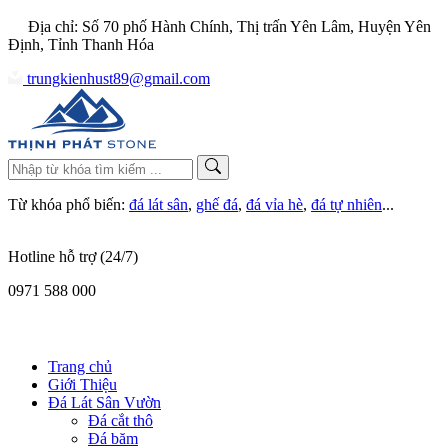
Địa chỉ: Số 70 phố Hành Chính, Thị trấn Yên Lâm, Huyện Yên
Định, Tỉnh Thanh Hóa
trungkienhust89@gmail.com
Từ khóa phổ biến:
đá lát sân
,
ghế đá
,
đá vỉa hè
,
đá tự nhiên
...
Hotline hỗ trợ (24/7)
0971 588 000
Trang chủ
Giới Thiệu
Đá Lát Sân Vườn
Đá cắt thô
Đá băm