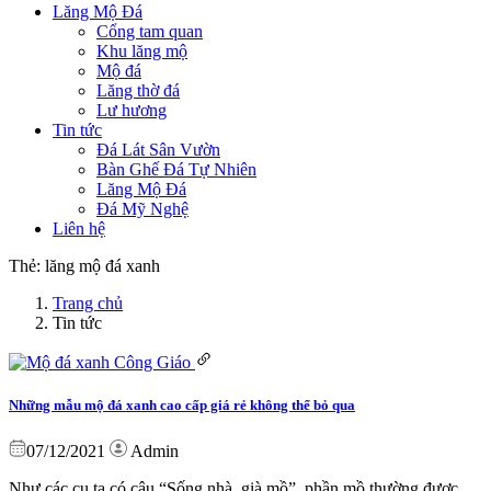
Lăng Mộ Đá
Cổng tam quan
Khu lăng mộ
Mộ đá
Lăng thờ đá
Lư hương
Tin tức
Đá Lát Sân Vườn
Bàn Ghế Đá Tự Nhiên
Lăng Mộ Đá
Đá Mỹ Nghệ
Liên hệ
Thẻ:
lăng mộ đá xanh
Trang chủ
Tin tức
Những mẫu mộ đá xanh cao cấp giá rẻ không thể bỏ qua
07/12/2021
Admin
Như các cụ ta có câu “Sống nhà, già mồ”, phần mồ thường được