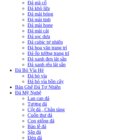
Đá giả cổ
Đá khò lửa
Đá mài bóng
Đá mài tinh
Đá mài hone
Đá mài cát
Đá sọc dưa
Đá cubic tự nhiên
Đá hoa văn trang trí
Đá ốp tường trang trí
Đá xanh đen lát sân
Đá xanh rêu lát sân
Đá Bó Vỉa Hè
Đá bó vỉa
Đá bó vỉa bồn cây
Bàn Ghế Đá Tự Nhiên
Đá Mỹ Nghệ
Lan can đá
Tượng đá
Cột đá , Chân tảng
Cuốn thư đá
Con giống đá
Bàn lễ đá
Sập đá
Đèn đá