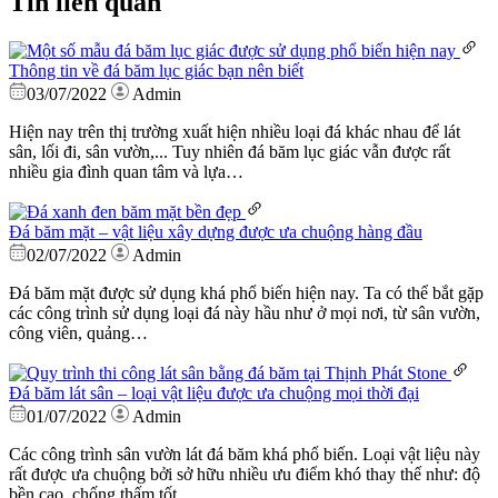
Tin liên quan
Thông tin về đá băm lục giác bạn nên biết
03/07/2022
Admin
Hiện nay trên thị trường xuất hiện nhiều loại đá khác nhau để lát
sân, lối đi, sân vườn,... Tuy nhiên đá băm lục giác vẫn được rất
nhiều gia đình quan tâm và lựa…
Đá băm mặt – vật liệu xây dựng được ưa chuộng hàng đầu
02/07/2022
Admin
Đá băm mặt được sử dụng khá phổ biến hiện nay. Ta có thể bắt gặp
các công trình sử dụng loại đá này hầu như ở mọi nơi, từ sân vườn,
công viên, quảng…
Đá băm lát sân – loại vật liệu được ưa chuộng mọi thời đại
01/07/2022
Admin
Các công trình sân vườn lát đá băm khá phổ biến. Loại vật liệu này
rất được ưa chuộng bởi sở hữu nhiều ưu điểm khó thay thế như: độ
bền cao, chống thấm tốt,…