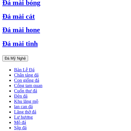
Đá mài bóng
Đá mài cát
Đá mài hone
Đá mài tinh
Đá Mỹ Nghệ
Bàn Lễ Đá
Chân tảng đá
Con giống đá
Cổng tam quan
Cuốn thư đá
Đèn đá
Khu lăng mộ
lan can đá
Lăng thờ đá
Lư hương
Mộ đá
Sập đá