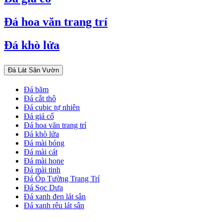
Đá hoa văn trang trí
Đá khò lửa
Đá Lát Sân Vườn
Đá băm
Đá cắt thô
Đá cubic tự nhiên
Đá giả cổ
Đá hoa văn trang trí
Đá khò lửa
Đá mài bóng
Đá mài cát
Đá mài hone
Đá mài tinh
Đá Ốp Tường Trang Trí
Đá Sọc Dưa
Đá xanh đen lát sân
Đá xanh rêu lát sân