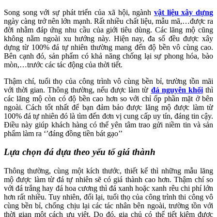
Song song với sự phát triển của xã hội, ngành
vật liệu xây dựng
ngày càng trở nên lớn mạnh. Rất nhiều chất liệu, mẫu mã,…được ra
đời nhằm đáp ứng nhu cầu của giới tiêu dùng. Các lăng mộ cũng
không nằm ngoài xu hướng này. Hiện nay, đa số đều được xây
dựng từ 100% đá tự nhiên thường mang đến độ bền vô cùng cao.
Bên cạnh đó, sản phẩm có khả năng chống lại sự phong hóa, bào
mòn,…trước các tác động của thời tiết.
Thậm chí, tuổi thọ của công trình vô cùng bền bỉ, trường tồn mãi
với thời gian. Thông thường, nếu được làm từ
đá nguyên khối
thì
các lăng mộ còn có độ bền cao hơn so với chỉ ốp phần mặt ở bên
ngoài. Cách tốt nhất để bạn đảm bảo được lăng mộ được làm từ
100% đá tự nhiên đó là tìm đến đơn vị cung cấp uy tín, đáng tin cậy.
Điều này giúp khách hàng có thể yên tâm trao gửi niềm tin và sản
phẩm làm ra ‘’đáng đồng tiền bát gạo’’
Lựa chọn đá dựa theo yếu tố giá thành
Thông thường, cùng một kích thước, thiết kế thì những mẫu lăng
mộ được làm từ đá tự nhiên sẽ có giá thành cao hơn. Thậm chí so
với đá trắng hay đá hoa cương thì đá xanh hoặc xanh rêu chi phí lớn
hơn rất nhiều. Tuy nhiên, đổi lại, tuổi thọ của công trình thi công vô
cùng bền bỉ, chống chịu lại các tác nhân bên ngoài, trường tồn với
thời gian một cách ưu việt. Do đó, gia chủ có thể tiết kiệm được