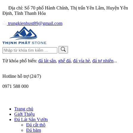
Địa chỉ: Số 70 phố Hành Chính, Thị trấn Yên Lâm, Huyện Yên
Định, Tỉnh Thanh Hóa
trungkienhust89@gmail.com
Từ khóa phổ biến:
đá lát sân
,
ghế đá
,
đá vỉa hè
,
đá tự nhiên
...
Hotline hỗ trợ (24/7)
0971 588 000
Trang chủ
Giới Thiệu
Đá Lát Sân Vườn
Đá cắt thô
Đá băm