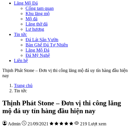
Lăng Mộ Đá
Cổng tam quan
Khu lăng mộ
Mộ đá
Lăng thờ đá
Lư hương
Tin tức
Đá Lát Sân Vườn
Bàn Ghế Đá Tự Nhiên
Lăng Mộ Đá
Đá Mỹ Nghệ
Liên hệ
Thịnh Phát Stone – Đơn vị thi công lăng mộ đá uy tín hàng đầu hiện
nay
Trang chủ
Tin tức
Thịnh Phát Stone – Đơn vị thi công lăng
mộ đá uy tín hàng đầu hiện nay
Admin
21/09/2021
219 Lượt xem