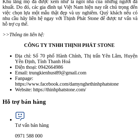
Khu lăng mộ đá được xem như là ngôi nhà của những người đã
khuất. Do đó, các gia đình tại Việt Nam hiện nay rất chú trọng đến
việc chọn lựa một mẫu thật đẹp và uy nghiêm. Quý khách nếu có
nhu cầu hãy liên hệ ngay với Thịnh Phát Stone để được tư vấn và
hỗ trợ cụ thể.
>>Thông tin liên hệ:
CÔNG TY TNHH THỊNH PHÁT STONE
Địa chỉ: Số 70 phố Hành Chính, Thị trấn Yên Lâm, Huyện
Yên Định, Tỉnh Thanh Hoá
Điện thoại: 0942664986
Email: trungkienhust89@gmail.com
Fanpage:
https://www.facebook.com/damynghethinhphatstone
Website: https://thinhphatstone.com/
Hỗ trợ bán hàng
Tư vấn bán hàng
0971 588 000