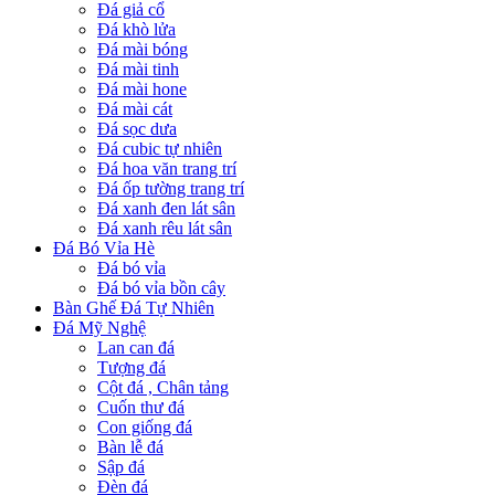
Đá giả cổ
Đá khò lửa
Đá mài bóng
Đá mài tinh
Đá mài hone
Đá mài cát
Đá sọc dưa
Đá cubic tự nhiên
Đá hoa văn trang trí
Đá ốp tường trang trí
Đá xanh đen lát sân
Đá xanh rêu lát sân
Đá Bó Vỉa Hè
Đá bó vỉa
Đá bó vỉa bồn cây
Bàn Ghế Đá Tự Nhiên
Đá Mỹ Nghệ
Lan can đá
Tượng đá
Cột đá , Chân tảng
Cuốn thư đá
Con giống đá
Bàn lễ đá
Sập đá
Đèn đá