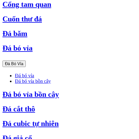
Cổng tam quan
Cuốn thư đá
Đá băm
Đá bó vỉa
Đá Bó Vỉa
Đá bó vỉa
Đá bó vỉa bồn cây
Đá bó vỉa bồn cây
Đá cắt thô
Đá cubic tự nhiên
Đá giả cổ