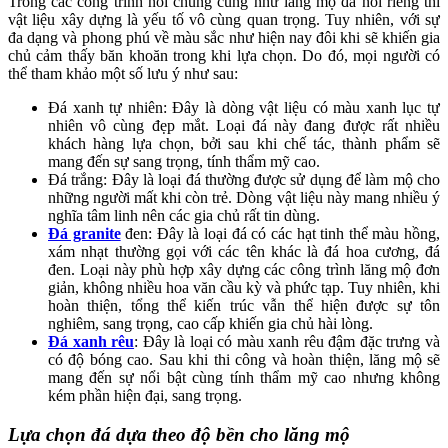
Trong các công trình nói chung cũng như lăng mộ đá nói riêng thì
vật liệu xây dựng là yếu tố vô cùng quan trọng. Tuy nhiên, với sự
đa dạng và phong phú về màu sắc như hiện nay đôi khi sẽ khiến gia
chủ cảm thấy băn khoăn trong khi lựa chọn. Do đó, mọi người có
thể tham khảo một số lưu ý như sau:
Đá xanh tự nhiên: Đây là dòng vật liệu có màu xanh lục tự
nhiên vô cùng đẹp mắt. Loại đá này đang được rất nhiều
khách hàng lựa chọn, bởi sau khi chế tác, thành phẩm sẽ
mang đến sự sang trọng, tính thẩm mỹ cao.
Đá trắng: Đây là loại đá thường được sử dụng để làm mộ cho
những người mất khi còn trẻ. Dòng vật liệu này mang nhiều ý
nghĩa tâm linh nên các gia chủ rất tin dùng.
Đá granite
đen: Đây là loại đá có các hạt tinh thể màu hồng,
xám nhạt thường gọi với các tên khác là đá hoa cương, đá
đen. Loại này phù hợp xây dựng các công trình lăng mộ đơn
giản, không nhiều hoa văn cầu kỳ và phức tạp. Tuy nhiên, khi
hoàn thiện, tổng thể kiến trúc vẫn thể hiện được sự tôn
nghiêm, sang trọng, cao cấp khiến gia chủ hài lòng.
Đá xanh rêu
: Đây là loại có màu xanh rêu đậm đặc trưng và
có độ bóng cao. Sau khi thi công và hoàn thiện, lăng mộ sẽ
mang đến sự nổi bật cùng tính thẩm mỹ cao nhưng không
kém phần hiện đại, sang trọng.
Lựa chọn đá dựa theo độ bền cho lăng mộ