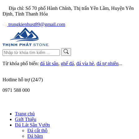
Địa chỉ: Số 70 phố Hành Chính, Thị trấn Yên Lâm, Huyện Yên
Định, Tỉnh Thanh Hóa
trungkienhust89@gmail.com
Từ khóa phổ biến:
đá lát sân
,
ghế đá
,
đá vỉa hè
,
đá tự nhiên
...
Hotline hỗ trợ (24/7)
0971 588 000
Trang chủ
Giới Thiệu
Đá Lát Sân Vườn
Đá cắt thô
Đá băm