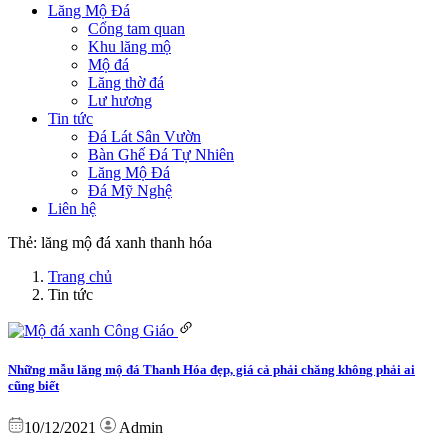
Lăng Mộ Đá
Cổng tam quan
Khu lăng mộ
Mộ đá
Lăng thờ đá
Lư hương
Tin tức
Đá Lát Sân Vườn
Bàn Ghế Đá Tự Nhiên
Lăng Mộ Đá
Đá Mỹ Nghệ
Liên hệ
Thẻ:
lăng mộ đá xanh thanh hóa
Trang chủ
Tin tức
Những mẫu lăng mộ đá Thanh Hóa đẹp, giá cả phải chăng không phải ai
cũng biết
10/12/2021
Admin