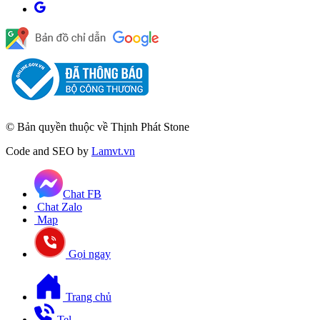
© Bản quyền thuộc về Thịnh Phát Stone
Code and SEO by
Lamvt.vn
Chat FB
Chat Zalo
Map
Gọi ngay
Trang chủ
Tel