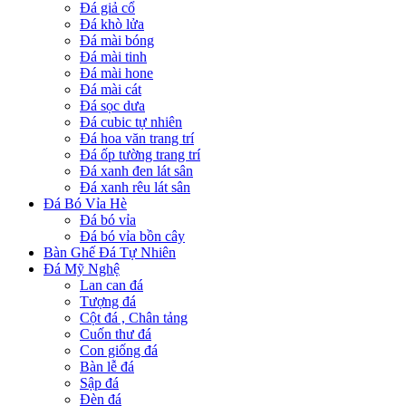
Đá giả cổ
Đá khò lửa
Đá mài bóng
Đá mài tinh
Đá mài hone
Đá mài cát
Đá sọc dưa
Đá cubic tự nhiên
Đá hoa văn trang trí
Đá ốp tường trang trí
Đá xanh đen lát sân
Đá xanh rêu lát sân
Đá Bó Vỉa Hè
Đá bó vỉa
Đá bó vỉa bồn cây
Bàn Ghế Đá Tự Nhiên
Đá Mỹ Nghệ
Lan can đá
Tượng đá
Cột đá , Chân tảng
Cuốn thư đá
Con giống đá
Bàn lễ đá
Sập đá
Đèn đá