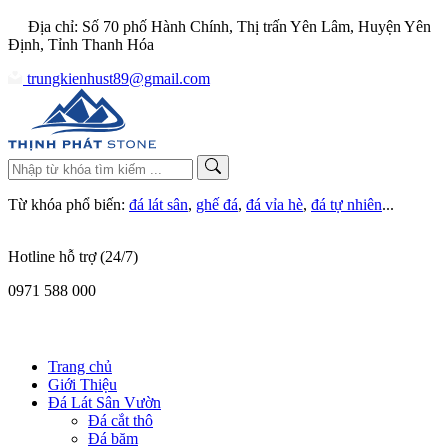
Địa chỉ: Số 70 phố Hành Chính, Thị trấn Yên Lâm, Huyện Yên
Định, Tỉnh Thanh Hóa
trungkienhust89@gmail.com
Từ khóa phổ biến:
đá lát sân
,
ghế đá
,
đá vỉa hè
,
đá tự nhiên
...
Hotline hỗ trợ (24/7)
0971 588 000
Trang chủ
Giới Thiệu
Đá Lát Sân Vườn
Đá cắt thô
Đá băm