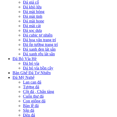
Đá giả cổ
Đá khò lửa
Đá mài bóng
Đá mài tinh
Đá mài hone
Đá mài cát
Đá sọc dưa
Đá cubic tự nhiên
Đá hoa văn trang trí
Đá ốp tường trang trí
Đá xanh đen lát sân
Đá xanh rêu lát sân
Đá Bó Vỉa Hè
Đá bó vỉa
Đá bó vỉa bồn cây
Bàn Ghế Đá Tự Nhiên
Đá Mỹ Nghệ
Lan can đá
Tượng đá
Cột đá , Chân tảng
Cuốn thư đá
Con giống đá
Bàn lễ đá
Sập đá
Đèn đá