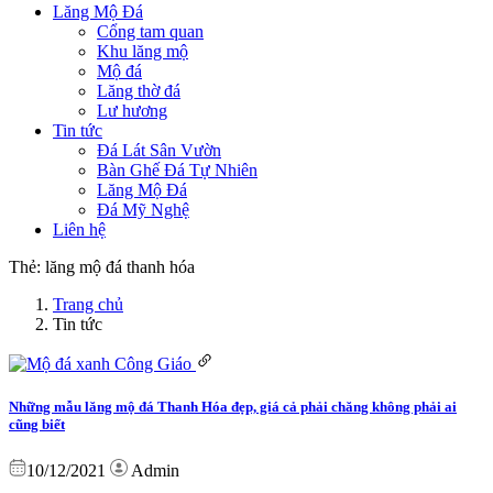
Lăng Mộ Đá
Cổng tam quan
Khu lăng mộ
Mộ đá
Lăng thờ đá
Lư hương
Tin tức
Đá Lát Sân Vườn
Bàn Ghế Đá Tự Nhiên
Lăng Mộ Đá
Đá Mỹ Nghệ
Liên hệ
Thẻ:
lăng mộ đá thanh hóa
Trang chủ
Tin tức
Những mẫu lăng mộ đá Thanh Hóa đẹp, giá cả phải chăng không phải ai
cũng biết
10/12/2021
Admin