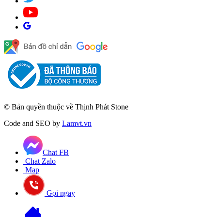
© Bản quyền thuộc về Thịnh Phát Stone
Code and SEO by
Lamvt.vn
Chat FB
Chat Zalo
Map
Gọi ngay