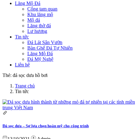
Lăng Mộ Đá
Cổng tam quan
Khu lăng mộ
Mộ đá
Lăng thờ đá
Lư hương
Tin tức
Đá Lát Sân Vườn
Bàn Ghế Đá Tự Nhiên
Lăng Mộ Đá
Đá Mỹ Nghệ
Liên hệ
Thẻ:
đá sọc dưa hồ bơi
Trang chủ
Tin tức
Đá sọc dưa – Sự lựa chọn hoàn mỹ cho công trình
13/10/2021
Admin