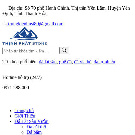
Địa chỉ: Số 70 phố Hành Chính, Thị trấn Yên Lâm, Huyện Yên
Định, Tỉnh Thanh Hóa
trungkienhust89@gmail.com
Từ khóa phổ biến:
đá lát sân
,
ghế đá
,
đá vỉa hè
,
đá tự nhiên
...
Hotline hỗ trợ (24/7)
0971 588 000
Trang chủ
Giới Thiệu
Đá Lát Sân Vườn
Đá cắt thô
Đá băm