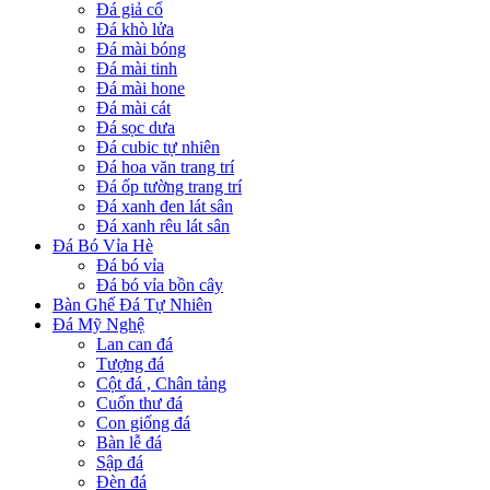
Đá giả cổ
Đá khò lửa
Đá mài bóng
Đá mài tinh
Đá mài hone
Đá mài cát
Đá sọc dưa
Đá cubic tự nhiên
Đá hoa văn trang trí
Đá ốp tường trang trí
Đá xanh đen lát sân
Đá xanh rêu lát sân
Đá Bó Vỉa Hè
Đá bó vỉa
Đá bó vỉa bồn cây
Bàn Ghế Đá Tự Nhiên
Đá Mỹ Nghệ
Lan can đá
Tượng đá
Cột đá , Chân tảng
Cuốn thư đá
Con giống đá
Bàn lễ đá
Sập đá
Đèn đá