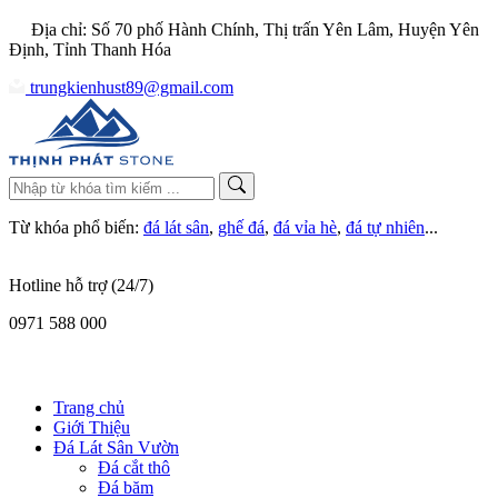
Địa chỉ: Số 70 phố Hành Chính, Thị trấn Yên Lâm, Huyện Yên
Định, Tỉnh Thanh Hóa
trungkienhust89@gmail.com
Từ khóa phổ biến:
đá lát sân
,
ghế đá
,
đá vỉa hè
,
đá tự nhiên
...
Hotline hỗ trợ (24/7)
0971 588 000
Trang chủ
Giới Thiệu
Đá Lát Sân Vườn
Đá cắt thô
Đá băm