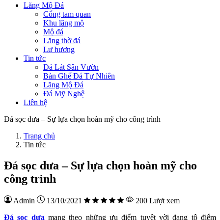
Lăng Mộ Đá
Cổng tam quan
Khu lăng mộ
Mộ đá
Lăng thờ đá
Lư hương
Tin tức
Đá Lát Sân Vườn
Bàn Ghế Đá Tự Nhiên
Lăng Mộ Đá
Đá Mỹ Nghệ
Liên hệ
Đá sọc dưa – Sự lựa chọn hoàn mỹ cho công trình
Trang chủ
Tin tức
Đá sọc dưa – Sự lựa chọn hoàn mỹ cho
công trình
Admin
13/10/2021
200 Lượt xem
Đá sọc dưa
mang theo những ưu điểm tuyệt vời đang tô điểm