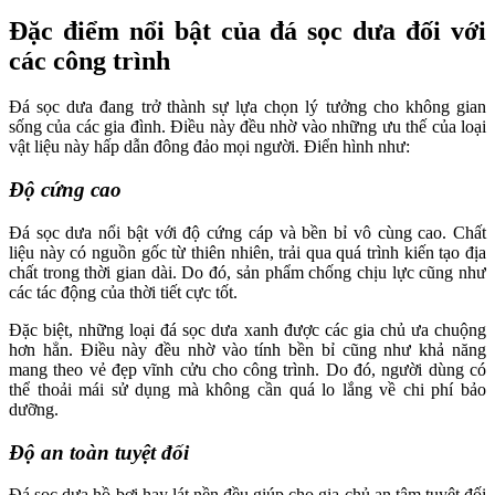
Đặc điểm nổi bật của đá sọc dưa đối với
các công trình
Đá sọc dưa đang trở thành sự lựa chọn lý tưởng cho không gian
sống của các gia đình. Điều này đều nhờ vào những ưu thế của loại
vật liệu này hấp dẫn đông đảo mọi người. Điển hình như:
Độ cứng cao
Đá sọc dưa nổi bật với độ cứng cáp và bền bỉ vô cùng cao. Chất
liệu này có nguồn gốc từ thiên nhiên, trải qua quá trình kiến tạo địa
chất trong thời gian dài. Do đó, sản phẩm chống chịu lực cũng như
các tác động của thời tiết cực tốt.
Đặc biệt, những loại đá sọc dưa xanh được các gia chủ ưa chuộng
hơn hẳn. Điều này đều nhờ vào tính bền bỉ cũng như khả năng
mang theo vẻ đẹp vĩnh cửu cho công trình. Do đó, người dùng có
thể thoải mái sử dụng mà không cần quá lo lắng về chi phí bảo
dưỡng.
Độ an toàn tuyệt đối
Đá sọc dưa hồ bơi hay lát nền đều giúp cho gia chủ an tâm tuyệt đối