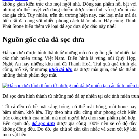
không gian kiến trúc cho mọi ngôi nhà. Dòng sản phẩm nổi bật với
những ưu thế tuyệt vời đang chiếm được cảm tình và sự ưu ái của
các gia chủ. Tuy nhiên, trên thị trường hiện nay, các loại mẫu mã đa
hiện rất đa dạng với nhiều phong cách khác nhau. Hãy cùng Thịnh
Phát Stone hiểu thêm về loại đá sọc dưa độc đáo này nhé!
Nguồn gốc của đá sọc dưa
Đá sọc dưa được hình thành từ những mỏ có nguồn gốc tự nhiên tại
các tỉnh miền trung Việt Nam. Điển hình là vùng núi Quỳ Hợp,
Nghệ An hay những khu núi đá Thanh Hoá. Trải quá quá trình gia
công, mổ xẻ, từ những
khối đá lớn
đã được mài giũa, chế tác thành
những thành phẩm đẹp mắt.
Đá sọc dưa hình thành từ những mỏ đá tự nhiên tại các tỉnh miền tr
Tất cả đều có bề mặt sáng bóng, có thể mài bóng, mài hone hay
băm nhám, khò lửa. Tùy theo nhu cầu cũng như phong cách kiến
trúc công trình của mình mà mọi người lựa chọn sản phẩm phù hợp.
Bên cạnh đó,
đá sọc dưa
được gia công 100% nên sẽ có độ dày
không đồng đều. Do đó, gia chủ sẽ cần cân nhắc và xem xét kỹ khi
mua vật liệu.