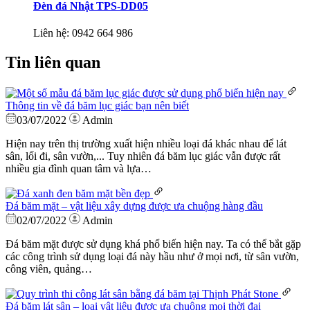
Đèn đá Nhật TPS-DD05
Liên hệ:
0942 664 986
Tin liên quan
Thông tin về đá băm lục giác bạn nên biết
03/07/2022
Admin
Hiện nay trên thị trường xuất hiện nhiều loại đá khác nhau để lát
sân, lối đi, sân vườn,... Tuy nhiên đá băm lục giác vẫn được rất
nhiều gia đình quan tâm và lựa…
Đá băm mặt – vật liệu xây dựng được ưa chuộng hàng đầu
02/07/2022
Admin
Đá băm mặt được sử dụng khá phổ biến hiện nay. Ta có thể bắt gặp
các công trình sử dụng loại đá này hầu như ở mọi nơi, từ sân vườn,
công viên, quảng…
Đá băm lát sân – loại vật liệu được ưa chuộng mọi thời đại