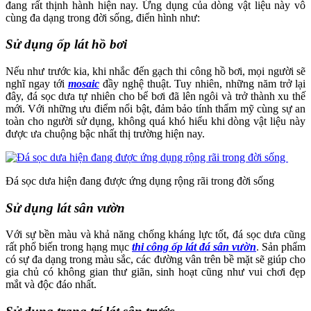
đang rất thịnh hành hiện nay. Ứng dụng của dòng vật liệu này vô
cùng đa dạng trong đời sống, điển hình như:
Sử dụng ốp lát hồ bơi
Nếu như trước kia, khi nhắc đến gạch thi công hồ bơi, mọi người sẽ
nghĩ ngay tới
mosaic
đầy nghệ thuật. Tuy nhiên, những năm trở lại
đây, đá sọc dưa tự nhiên cho bể bơi đã lên ngôi và trở thành xu thế
mới. Với những ưu điểm nổi bật, đảm bảo tính thẩm mỹ cùng sự an
toàn cho người sử dụng, không quá khó hiểu khi dòng vật liệu này
được ưa chuộng bậc nhất thị trường hiện nay.
Đá sọc dưa hiện đang được ứng dụng rộng rãi trong đời sống
Sử dụng lát sân vườn
Với sự bền màu và khả năng chống kháng lực tốt, đá sọc dưa cũng
rất phổ biến trong hạng mục
thi công ốp lát đá sân vườn
. Sản phẩm
có sự đa dạng trong màu sắc, các đường vân trên bề mặt sẽ giúp cho
gia chủ có không gian thư giãn, sinh hoạt cũng như vui chơi đẹp
mắt và độc đáo nhất.