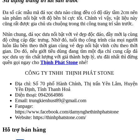
Sử dụng trang trí lát sân trước
Đa số các mẫu mã đá sọc dưa nào cũng đều có độ dày tầm 2cm nên
sản phẩm nổi bật với độ bền bỉ cực tốt. Chính vì vậy, vật liệu này
cũng rất được gia chủ ưa chuộng trong thi công trang trí sân trước.
Nhìn chung, đá sọc dưa nổi bật với vẻ đẹp độc đáo, đầy mới lạ cùng
độ cứng cáp đặc trưng. Nhờ đó, tuổi thọ công trình của mọi người
luôn lâu bền theo thời gian cùng vẻ đẹp nổi bật vĩnh cửu theo thời
gian. Do đó, nếu giới tiêu dùng đang tìm một địa chỉ cung cấp đá
sọc dưa uy tín chất lượng với giá thành hợp lý, ưu đãi nhất thì đừng
quên gọi ngay cho
Thịnh Phát Stone
nhé!
CÔNG TY TNHH THỊNH PHÁT STONE
Địa chỉ: Số 70 phố Hành Chính, Thị trấn Yên Lâm, Huyện
Yên Định, Tỉnh Thanh Hoá
Điện thoại: 0942664986
Email: trungkienhust89@gmail.com
Fanpage:
https://www.facebook.com/damynghethinhphatstone
Website: https://thinhphatstone.com/
Hỗ trợ bán hàng