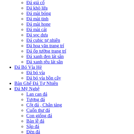
Đá giả cổ
Đá khò lửa
Đá mài bóng
Đá mài tinh
Đá mài hone
Đá mài cát
Đá sọc dưa
Đá cubic tự nhiên
Đá hoa văn trang trí
Đá ốp tường trang trí
Đá xanh đen lát sân
Đá xanh rêu lát sân
Đá Bó Vỉa Hè
Đá bó vỉa
Đá bó vỉa bồn cây
Bàn Ghế Đá Tự Nhiên
Đá Mỹ Nghệ
Lan can đá
Tượng đá
Cột đá , Chân tảng
Cuốn thư đá
Con giống đá
Bàn lễ đá
Sập đá
Đèn đá