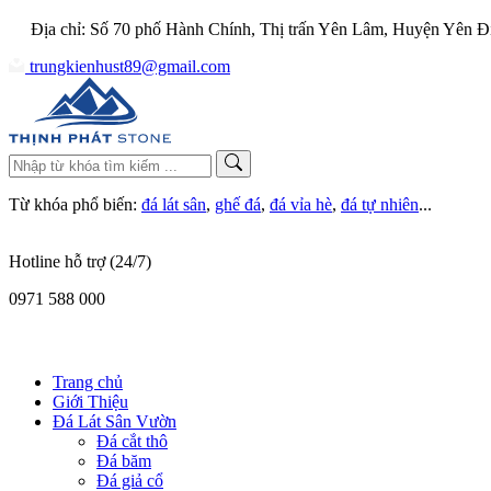
Địa chỉ: Số 70 phố Hành Chính, Thị trấn Yên Lâm, Huyện Yên Đ
trungkienhust89@gmail.com
Từ khóa phổ biến:
đá lát sân
,
ghế đá
,
đá vỉa hè
,
đá tự nhiên
...
Hotline hỗ trợ (24/7)
0971 588 000
Trang chủ
Giới Thiệu
Đá Lát Sân Vườn
Đá cắt thô
Đá băm
Đá giả cổ