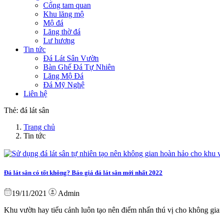
Cổng tam quan
Khu lăng mộ
Mộ đá
Lăng thờ đá
Lư hương
Tin tức
Đá Lát Sân Vườn
Bàn Ghế Đá Tự Nhiên
Lăng Mộ Đá
Đá Mỹ Nghệ
Liên hệ
Thẻ:
đá lát sân
Trang chủ
Tin tức
Đá lát sân có tốt không? Báo giá đá lát sân mới nhất 2022
19/11/2021
Admin
Khu vườn hay tiểu cảnh luôn tạo nên điểm nhấn thú vị cho không gi