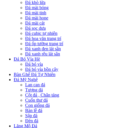
Đá khò lửa
Đá mài bóng
Đá mài tinh
Đá mài hone
Đá mài cát
Đá sọc dưa
Đá cubic tự nhiên
Đá hoa văn trang trí
Đá ốp tường trang trí
Đá xanh đen lát sân
Đá xanh rêu lát sân
Đá Bó Vỉa Hè
Đá bó vỉa
Đá bó vỉa bồn cây
Bàn Ghế Đá Tự Nhiên
Đá Mỹ Nghệ
Lan can đá
Tượng đá
Cột đá , Chân tảng
Cuốn thư đá
Con giống đá
Bàn lễ đá
Sập đá
Đèn đá
Lăng Mộ Đá