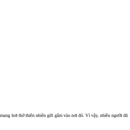
ang hơi thở thiên nhiên gửi gắm vào nơi đó. Vì vậy, nhiều người đã