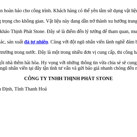
 hoàn hảo cho công trình. Khách hàng có thể yên tâm sử dụng vật liệu 
trọng cho không gian. Vật liệu này đang dần trở thành xu hướng trang tr
 khảo Thịnh Phát Stone. Đây sẽ là điểm đến lý tưởng để tham quan, mu
hác, sản xuất
đá tự nhiên
. Cùng với đội ngũ nhân viên lành nghề đảm 
ị trường trong nước. Đây là một trong nhiều đơn vị cung cấp, thi công
ôi nhà thêm hài hòa. Hy vọng với những thông tin vừa chia sẻ sẽ cung
 ngũ nhân viên tại đây tận tình tư vấn và gửi báo giá nhanh chóng đến 
CÔNG TY TNHH THỊNH PHÁT STONE
n Định, Tỉnh Thanh Hoá