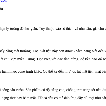
ờn
hẹn lý tưởng để thư giãn. Tùy thuộc vào sở thích và nhu cầu, gia chủ 
hấy bằng mắt thường. Loại vật liệu này còn được khách hàng biết đến v
 ở khu vực miền Trung. Đặc biệt, với đặc tính cứng, độ bền cao đá h
hạng mục công trình khác. Có thể kể đến như: ốp lát mặt tiền, mặt bà
i công sân vườn. Sản phẩm có độ cứng cao, chống trơn trượt tốt nên đ
, dạng thớt hay băm mặt. Tất cả đều có thể đáp ứng đầy đủ mọi nhu cầ