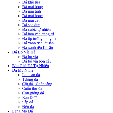
Đá khò lửa
Đá mài bóng
Đá mài tinh
Đá mài hone
Đá mài cát
Đá sọc dưa
Đá cubic tự nhiên
Đá hoa văn trang trí
Đá ốp tường trang trí
Đá xanh đen lát sân
Đá xanh rêu lát sân
Đá Bó Vỉa Hè
Đá bó vỉa
Đá bó vỉa bồn cây
Bàn Ghế Đá Tự Nhiên
Đá Mỹ Nghệ
Lan can đá
Tượng đá
Cột đá , Chân tảng
Cuốn thư đá
Con giống đá
Bàn lễ đá
Sập đá
Đèn đá
Lăng Mộ Đá