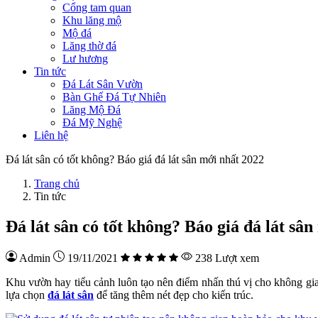
Cổng tam quan
Khu lăng mộ
Mộ đá
Lăng thờ đá
Lư hương
Tin tức
Đá Lát Sân Vườn
Bàn Ghế Đá Tự Nhiên
Lăng Mộ Đá
Đá Mỹ Nghệ
Liên hệ
Đá lát sân có tốt không? Báo giá đá lát sân mới nhất 2022
Trang chủ
Tin tức
Đá lát sân có tốt không? Báo giá đá lát sâ
Admin
19/11/2021
238 Lượt xem
Khu vườn hay tiểu cảnh luôn tạo nên điểm nhấn thú vị cho không gi
lựa chọn
đá lát sân
để tăng thêm nét đẹp cho kiến trúc.