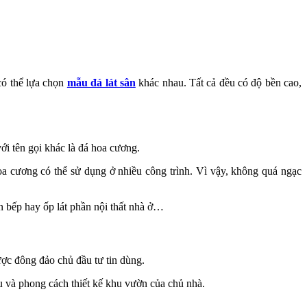
có thể lựa chọn
mẫu đá lát sân
khác nhau. Tất cả đều có độ bền cao,
ới tên gọi khác là đá hoa cương.
oa cương có thể sử dụng ở nhiều công trình. Vì vậy, không quá ngạc
n bếp hay ốp lát phần nội thất nhà ở…
ược đông đảo chủ đầu tư tin dùng.
u và phong cách thiết kế khu vườn của chủ nhà.