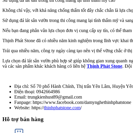
Sử dụng đá lát sân trong thi công mang lại tính thẩm mỹ cao
Không chỉ vậy, với khả năng chống thấm tốt đây chắc chắn là lựa chọn
Sử dụng đá lát sân vườn trong thi công mang lại tính thẩm mỹ và sang 
Nếu bạn đang phân vân lựa chọn đơn vị cung cấp uy tín, có thể tham
Thịnh Phát Stone đã có nhiều năm kinh nghiệm trong lĩnh vực khai t
Trải qua nhiều năm, công ty ngày càng tạo nên vị thế vững chắc ở th
Lựa chọn đá lát sân vườn phù hợp sẽ giúp không gian xung quanh ng
và các sản phẩm khác khách hàng có liên hệ
Thịnh Phát Stone
. Đội
Địa chỉ: Số 70 phố Hành Chính, Thị trấn Yên Lâm, Huyện Yê
Điện thoại:
0942664986
Email:
trungkienhust89@gmail.com
Fanpage: https://www.facebook.com/damynghethinhphatstone
Website: https://
thinhphatstone.com
/
Hỗ trợ bán hàng