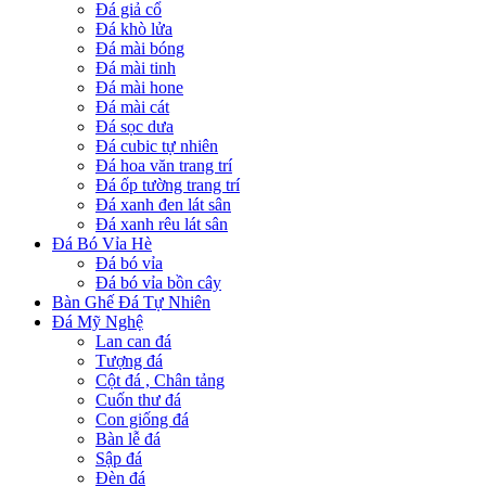
Đá giả cổ
Đá khò lửa
Đá mài bóng
Đá mài tinh
Đá mài hone
Đá mài cát
Đá sọc dưa
Đá cubic tự nhiên
Đá hoa văn trang trí
Đá ốp tường trang trí
Đá xanh đen lát sân
Đá xanh rêu lát sân
Đá Bó Vỉa Hè
Đá bó vỉa
Đá bó vỉa bồn cây
Bàn Ghế Đá Tự Nhiên
Đá Mỹ Nghệ
Lan can đá
Tượng đá
Cột đá , Chân tảng
Cuốn thư đá
Con giống đá
Bàn lễ đá
Sập đá
Đèn đá