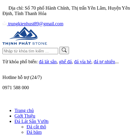
Địa chỉ: Số 70 phố Hành Chính, Thị trấn Yên Lâm, Huyện Yên
Định, Tỉnh Thanh Hóa
trungkienhust89@gmail.com
Từ khóa phổ biến:
đá lát sân
,
ghế đá
,
đá vỉa hè
,
đá tự nhiên
...
Hotline hỗ trợ (24/7)
0971 588 000
Trang chủ
Giới Thiệu
Đá Lát Sân Vườn
Đá cắt thô
Đá băm