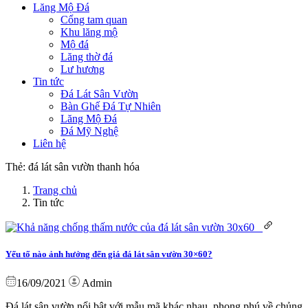
Lăng Mộ Đá
Cổng tam quan
Khu lăng mộ
Mộ đá
Lăng thờ đá
Lư hương
Tin tức
Đá Lát Sân Vườn
Bàn Ghế Đá Tự Nhiên
Lăng Mộ Đá
Đá Mỹ Nghệ
Liên hệ
Thẻ:
đá lát sân vườn thanh hóa
Trang chủ
Tin tức
Yếu tố nào ảnh hưởng đến giá đá lát sân vườn 30×60?
16/09/2021
Admin
Đá lát sân vườn nổi bật với mẫu mã khác nhau, phong phú về chủng