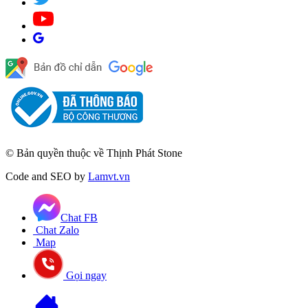
© Bản quyền thuộc về Thịnh Phát Stone
Code and SEO by
Lamvt.vn
Chat FB
Chat Zalo
Map
Gọi ngay