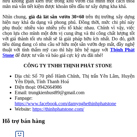
hữu không gian kiến trúc trong khu vườn của mình một cách thỏa
mãn mà vẫn tiết kiệm được khoản tiền đầu tư xây dựng kha khá.
Nhìn chung,
giá đá lát sân vườn 30×60
trên thị trường xây dựng
hiện nay khá đa dạng và phong phú. Đồng thời, mức chi phí này
phụ thuộc nhiều vào nhiều yếu tố khác nhau. Chính vì vậy, việc
chọn lựa cho mình một đơn vị cung ứng và thi công chất lượng tốt
với giá thành tối ưu nhất sẽ là giải pháp hữu ích nhất. Do đó, giới
tiêu dùng đang có nhu cầu sở hữu một sân vườn đẹp mắt, đầy nghệ
thuật với tính thẩm mỹ cao thì hãy liên hệ ngay với
Thịnh Phát
Stone
để được tư vấn và báo giá cực kỳ ưu đãi nhé!
CÔNG TY TNHH THỊNH PHÁT STONE
Địa chỉ: Số 70 phố Hành Chính, Thị trấn Yên Lâm, Huyện
Yên Định, Tỉnh Thanh Hoá
Điện thoại: 0942664986
Email: trungkienhust89@gmail.com
Fanpage:
https://www.facebook.com/damynghethinhphatstone
Website:
https://thinhphatstone.com/
Hỗ trợ bán hàng