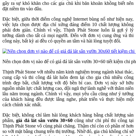
gây ra sự khó khăn cho các gia chủ khi băn khoăn không biết nên
đặt niềm tin vào đâu.
Đặc biệt, giữa thời điểm công nghệ Internet bùng nổ như hiện nay,
việc lựa chọn được địa chỉ xứng đáng điểm 10 chất lượng không
phải đơn giản. Chính vì vậy, Thịnh Phát Stone luôn là gợi ý lý
tưởng dành cho tất cả mọi người. Đến với đơn vị cung ứng và thi
công này, bất kỳ ai đều có quyền an tâm và hài lòng tuyệt đối.
Nên chọn đơn vị nào để có giá đá lát sân vườn 30×60 tiết kiệm chi ph
Thịnh Phát Stone với nhiều năm kinh nghiệm trong ngành khai thác,
cung cấp và thi công đá lát luôn đem lại cho gia chủ nhiều công
trình đẹp bắt, chất lượng với độ bền bỉ cao. Đơn vị này sở hữu
nguồn nhân lực chất lượng cao, đội ngũ thợ lành nghề với thâm niên
lâu năm trong ngành. Chính vì vậy, mọi yêu cầu cũng như ý tưởng
của khách hàng đều được lắng nghe, phát triển và thực hiện một
cách chính xác nhất.
Đặc biệt, không chỉ làm hài lòng khách hàng bằng chất lượng sản
phẩm,
giá đá lát sân vườn 30×60
cũng như chi phí thi công tại
Thịnh Phát Stone vô cùng phải chăng. Thậm chí còn có phần rẻ hơn
so với mặt bằng chung trên thị trường. Nhờ đó, gia chủ không chỉ sở