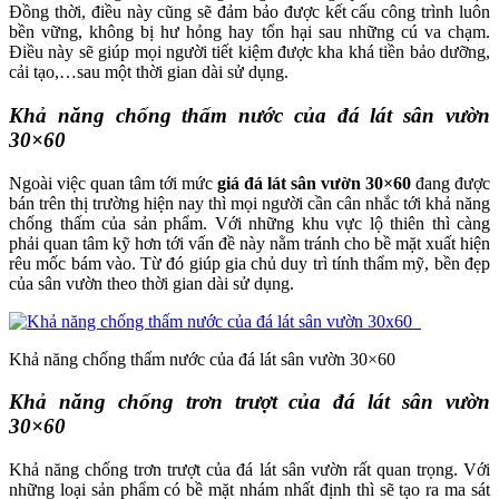
Đồng thời, điều này cũng sẽ đảm bảo được kết cấu công trình luôn
bền vững, không bị hư hỏng hay tổn hại sau những cú va chạm.
Điều này sẽ giúp mọi người tiết kiệm được kha khá tiền bảo dưỡng,
cải tạo,…sau một thời gian dài sử dụng.
Khả năng chống thấm nước của đá lát sân vườn
30×60
Ngoài việc quan tâm tới mức
giá đá lát sân vườn 30×60
đang được
bán trên thị trường hiện nay thì mọi người cần cân nhắc tới khả năng
chống thấm của sản phẩm. Với những khu vực lộ thiên thì càng
phải quan tâm kỹ hơn tới vấn đề này nằm tránh cho bề mặt xuất hiện
rêu mốc bám vào. Từ đó giúp gia chủ duy trì tính thẩm mỹ, bền đẹp
của sân vườn theo thời gian dài sử dụng.
Khả năng chống thấm nước của đá lát sân vườn 30×60
Khả năng chống trơn trượt của đá lát sân vườn
30×60
Khả năng chống trơn trượt của đá lát sân vườn rất quan trọng. Với
những loại sản phẩm có bề mặt nhám nhất định thì sẽ tạo ra ma sát