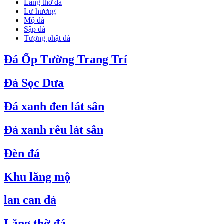
Lăng thờ đá
Lư hương
Mộ đá
Sập đá
Tượng phật đá
Đá Ốp Tường Trang Trí
Đá Sọc Dưa
Đá xanh đen lát sân
Đá xanh rêu lát sân
Đèn đá
Khu lăng mộ
lan can đá
Lăng thờ đá