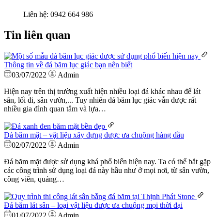
Liên hệ:
0942 664 986
Tin liên quan
Thông tin về đá băm lục giác bạn nên biết
03/07/2022
Admin
Hiện nay trên thị trường xuất hiện nhiều loại đá khác nhau để lát
sân, lối đi, sân vườn,... Tuy nhiên đá băm lục giác vẫn được rất
nhiều gia đình quan tâm và lựa…
Đá băm mặt – vật liệu xây dựng được ưa chuộng hàng đầu
02/07/2022
Admin
Đá băm mặt được sử dụng khá phổ biến hiện nay. Ta có thể bắt gặp
các công trình sử dụng loại đá này hầu như ở mọi nơi, từ sân vườn,
công viên, quảng…
Đá băm lát sân – loại vật liệu được ưa chuộng mọi thời đại
01/07/2022
Admin