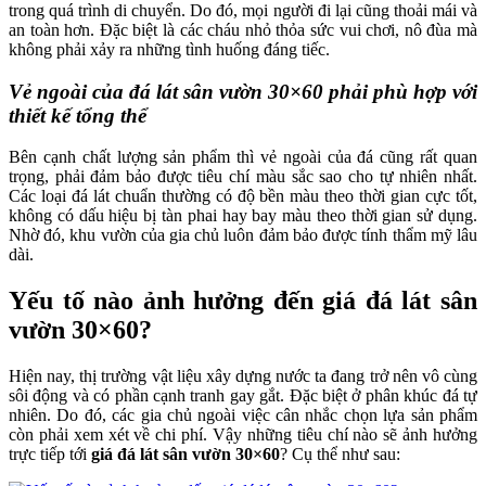
trong quá trình di chuyển. Do đó, mọi người đi lại cũng thoải mái và
an toàn hơn. Đặc biệt là các cháu nhỏ thỏa sức vui chơi, nô đùa mà
không phải xảy ra những tình huống đáng tiếc.
Vẻ ngoài của đá lát sân vườn 30×60 phải phù hợp với
thiết kế tổng thể
Bên cạnh chất lượng sản phẩm thì vẻ ngoài của đá cũng rất quan
trọng, phải đảm bảo được tiêu chí màu sắc sao cho tự nhiên nhất.
Các loại đá lát chuẩn thường có độ bền màu theo thời gian cực tốt,
không có dấu hiệu bị tàn phai hay bay màu theo thời gian sử dụng.
Nhờ đó, khu vườn của gia chủ luôn đảm bảo được tính thẩm mỹ lâu
dài.
Yếu tố nào ảnh hưởng đến giá đá lát sân
vườn 30×60?
Hiện nay, thị trường vật liệu xây dựng nước ta đang trở nên vô cùng
sôi động và có phần cạnh tranh gay gắt. Đặc biệt ở phân khúc đá tự
nhiên. Do đó, các gia chủ ngoài việc cân nhắc chọn lựa sản phẩm
còn phải xem xét về chi phí. Vậy những tiêu chí nào sẽ ảnh hưởng
trực tiếp tới
giá đá lát sân vườn 30×60
? Cụ thể như sau: