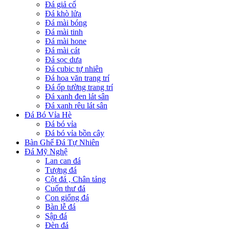
Đá giả cổ
Đá khò lửa
Đá mài bóng
Đá mài tinh
Đá mài hone
Đá mài cát
Đá sọc dưa
Đá cubic tự nhiên
Đá hoa văn trang trí
Đá ốp tường trang trí
Đá xanh đen lát sân
Đá xanh rêu lát sân
Đá Bó Vỉa Hè
Đá bó vỉa
Đá bó vỉa bồn cây
Bàn Ghế Đá Tự Nhiên
Đá Mỹ Nghệ
Lan can đá
Tượng đá
Cột đá , Chân tảng
Cuốn thư đá
Con giống đá
Bàn lễ đá
Sập đá
Đèn đá