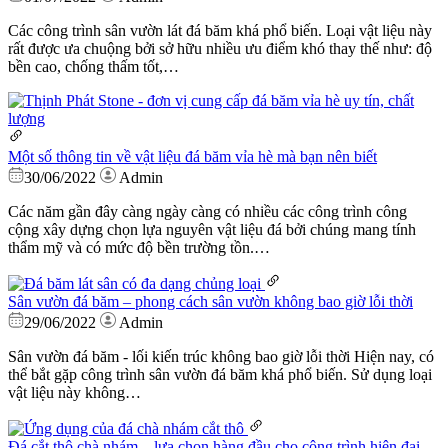
Các công trình sân vườn lát đá băm khá phổ biến. Loại vật liệu này
rất được ưa chuộng bởi sở hữu nhiều ưu điểm khó thay thế như: độ
bền cao, chống thấm tốt,…
Một số thông tin về vật liệu đá băm vỉa hè mà bạn nên biết
30/06/2022
Admin
Các năm gần đây càng ngày càng có nhiều các công trình công
cộng xây dựng chọn lựa nguyên vật liệu đá bởi chúng mang tính
thẩm mỹ và có mức độ bền trường tồn.…
Sân vườn đá băm – phong cách sân vườn không bao giờ lỗi thời
29/06/2022
Admin
Sân vườn đá băm - lối kiến trúc không bao giờ lỗi thời Hiện nay, có
thể bắt gặp công trình sân vườn đá băm khá phổ biến. Sử dụng loại
vật liệu này không…
Đá cắt thô chà nhám – lựa chọn hàng đầu cho công trình hiện đại