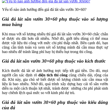
Yếu tố nào ảnh hưởng đến giá đá lát sân vườn 30×60?
Giá đá lát sân vườn 30×60 phụ thuộc vào số lượng
mua hàng
Khi mua với số lượng nhiều thì giá đá lát sân vườn 30×60 chắc chắn
sẽ được ưu đãi hơn rất nhiều. Nhờ đó, giới tiêu dùng có thể mua
được vật liệu thi công với mức chi phí thấp nhất. Bên cạnh đó, bạn
cũng cần tính toán và xem xét số lượng mình đá cần mua thực sự
bao nhiêu để tránh lãng phí hay bị thiếu hụt trong thi công.
Giá đá lát sân vườn 30×60 phụ thuộc vào kích thước
Kích thước đá lát sẽ ảnh hưởng trực tiếp tới giá tiền. Do đó, mọi
người cần xác định rõ
diện tích thi công
cùng chiều dài, rộng của
đá. Khi này, gia chủ sẽ biết được số lượng chính xác cần mua vật
liệu là bao nhiêu. Nhờ đó, quá trình xây dựng hay cải tổ sân vườn
diễn ra một cách thuận lợi nhất, tránh được những chi phí phát sinh
hay chênh lệch quá mức so với kinh phí dự trù.
Giá đá lát sân vườn 30×60 phụ thuộc vào kiểu dáng
của đá