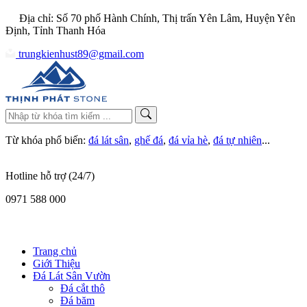
Địa chỉ: Số 70 phố Hành Chính, Thị trấn Yên Lâm, Huyện Yên
Định, Tỉnh Thanh Hóa
trungkienhust89@gmail.com
Từ khóa phổ biến:
đá lát sân
,
ghế đá
,
đá vỉa hè
,
đá tự nhiên
...
Hotline hỗ trợ (24/7)
0971 588 000
Trang chủ
Giới Thiệu
Đá Lát Sân Vườn
Đá cắt thô
Đá băm