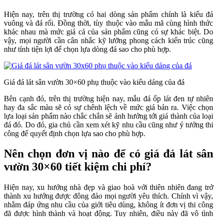
Hiện nay, trên thị trường có hai dòng sản phẩm chính là kiểu đá
vuông và đá rối. Đồng thời, tùy thuộc vào mẫu mã cùng hình thức
khác nhau mà mức giá cả của sản phẩm cũng có sự khác biệt. Do
vậy, mọi người cần cân nhắc kỹ lưỡng phong cách kiến trúc cũng
như tính tiện lợi để chọn lựa dòng đá sao cho phù hợp.
Giá đá lát sân vườn 30×60 phụ thuộc vào kiểu dáng của đá
Bên cạnh đó, trên thị trường hiện nay, mẫu đá ốp lát đen tự nhiên
hay đa sắc màu sẽ có sự chênh lệch về mức giá bán ra. Việc chọn
lựa loại sản phẩm nào chắc chắn sẽ ảnh hưởng tới giá thành của loại
đá đó. Do đó, gia chủ cần xem xét kỹ nhu cầu cũng như ý tưởng thi
công để quyết định chọn lựa sao cho phù hợp.
Nên chọn đơn vị nào để có giá đá lát sân
vườn 30×60 tiết kiệm chi phí?
Hiện nay, xu hướng nhà đẹp và giao hoà với thiên nhiên đang trở
thành xu hướng được đông đảo mọi người yêu thích. Chính vì vậy,
nhằm đáp ứng nhu cầu của giới tiêu dùng, không ít đơn vị thi công
đã được hình thành và hoạt động. Tuy nhiên, điều này đã vô tình