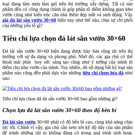
loại đang làm mưa làm gió trên thị trường xây dựng. Tất cả sản
phẩm đều có công dụng chính là góp phần tô điểm không gian khu
vườn cũng như kiến trúc căn nhà thêm đẹp mắt và sinh động. Vậy
giá đá lát sân vườn 30×60
hiện nay như thế nào, chịu sự chi phối
của những yếu tố gì?
Tiêu chí lựa chọn đá lát sân vườn 30×60
Đá lát sân vườn 30×60 hiện đang được bày bán rộng rãi trên thị
trường với sự đa dạng và phong phú. Nhờ đó, các gia chủ có thể
thoải mái phát huy sức sáng tạo cũng như ý tưởng của mình tô
điểm cho khu vườn của mình. Tuy nhiên, dù sử dụng bất kỳ loại sản
phẩm nào cũng đều phải dựa vào những
tiêu chí chọn lựa đá
như
sau:
Tiêu chí lựa chọn đá lát sân vườn 30×60 bao gồm những gì?
Chọn lựa đá lát sân vườn 30×60 theo độ bền bỉ
Đá lát sân vườn
30×60 phải có độ bền bỉ cao, cùng khả năng chịu
lực tốt. Chính vì vậy, gia chủ cần xem xét kỹ độ dày của sản phẩm
để tránh những rủi ro không đáng có trong quá trình sinh hoạt.