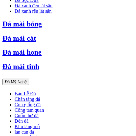
Đá Sọc Dưa
Đá xanh đen lát sân
Đá xanh rêu lát sân
Đá mài bóng
Đá mài cát
Đá mài hone
Đá mài tinh
Đá Mỹ Nghệ
Bàn Lễ Đá
Chân tảng đá
Con giống đá
Cổng tam quan
Cuốn thư đá
Đèn đá
Khu lăng mộ
lan can đá