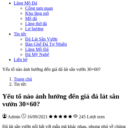
Lăng Mộ Đá
Cổng tam quan
Khu lăng mộ
Mộ đá
Lăng thờ đá
Lư hương
Tin tức
Đá Lát Sân Vườn
Bàn Ghế Đá Tự Nhiên
Lăng Mộ Đá
Đá Mỹ Nghệ
Liên hệ
Yếu tố nào ảnh hưởng đến giá đá lát sân vườn 30×60?
Trang chủ
Tin tức
Yếu tố nào ảnh hưởng đến giá đá lát sân
vườn 30×60?
Admin
16/09/2021
245 Lượt xem
Đá lát sân vườn nổi bật với mẫu mã khác nhau, phong phú về chủng