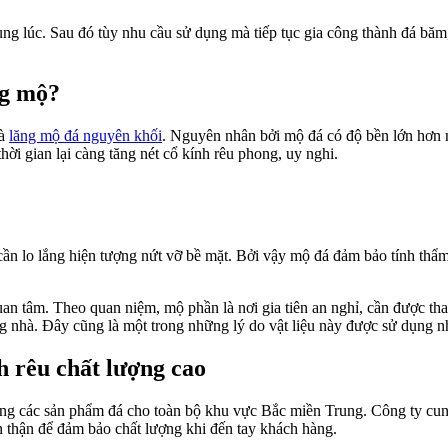
ùng lúc. Sau đó tùy nhu cầu sử dụng mà tiếp tục gia công thành đá băm
ng mộ?
là
lăng mộ đá nguyên khối
. Nguyên nhân bởi mộ đá có độ bền lớn hơn n
hời gian lại càng tăng nét cổ kính rêu phong, uy nghi.
 lo lắng hiện tượng nứt vỡ bề mặt. Bởi vậy mộ đá đảm bảo tính thẩm 
n tâm. Theo quan niệm, mộ phần là nơi gia tiên an nghỉ, cần được thanh
g nhà. Đây cũng là một trong những lý do vật liệu này được sử dụng 
nh rêu chất lượng cao
 ứng các sản phẩm đá cho toàn bộ khu vực Bắc miền Trung. Công ty cu
n thận để đảm bảo chất lượng khi đến tay khách hàng.