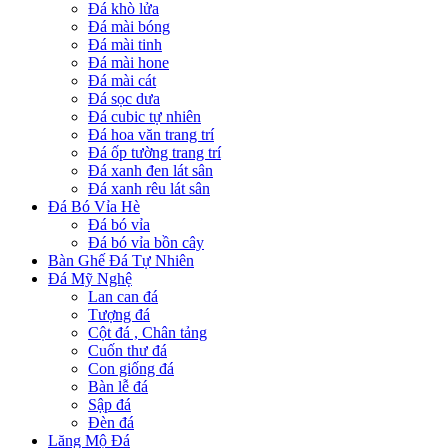
Đá khò lửa
Đá mài bóng
Đá mài tinh
Đá mài hone
Đá mài cát
Đá sọc dưa
Đá cubic tự nhiên
Đá hoa văn trang trí
Đá ốp tường trang trí
Đá xanh đen lát sân
Đá xanh rêu lát sân
Đá Bó Vỉa Hè
Đá bó vỉa
Đá bó vỉa bồn cây
Bàn Ghế Đá Tự Nhiên
Đá Mỹ Nghệ
Lan can đá
Tượng đá
Cột đá , Chân tảng
Cuốn thư đá
Con giống đá
Bàn lễ đá
Sập đá
Đèn đá
Lăng Mộ Đá