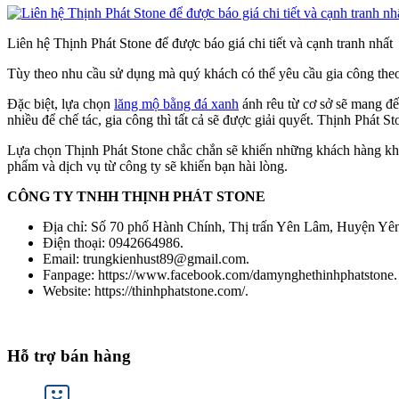
Liên hệ Thịnh Phát Stone để được báo giá chi tiết và cạnh tranh nhất
Tùy theo nhu cầu sử dụng mà quý khách có thể yêu cầu gia công theo
Đặc biệt, lựa chọn
lăng mộ bằng đá xanh
ánh rêu từ cơ sở sẽ mang đế
nhiều để chế tác, gia công thì tất cả sẽ được giải quyết. Thịnh Phát S
Lựa chọn Thịnh Phát Stone chắc chắn sẽ khiến những khách hàng khó 
phẩm và dịch vụ từ công ty sẽ khiến bạn hài lòng.
CÔNG TY TNHH THỊNH PHÁT STONE
Địa chỉ: Số 70 phố Hành Chính, Thị trấn Yên Lâm, Huyện Yê
Điện thoại: 0942664986.
Email: trungkienhust89@gmail.com.
Fanpage: https://www.facebook.com/damynghethinhphatstone.
Website: https://thinhphatstone.com/.
Hỗ trợ bán hàng