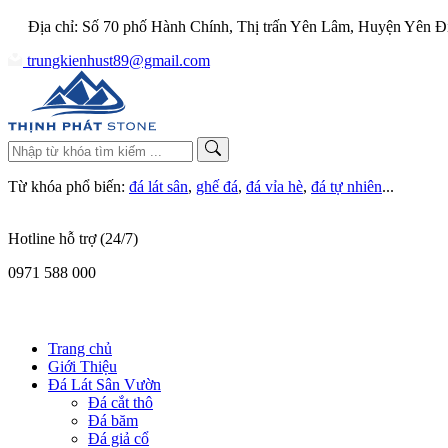
Địa chỉ: Số 70 phố Hành Chính, Thị trấn Yên Lâm, Huyện Yên Đ
trungkienhust89@gmail.com
Từ khóa phổ biến:
đá lát sân
,
ghế đá
,
đá vỉa hè
,
đá tự nhiên
...
Hotline hỗ trợ (24/7)
0971 588 000
Trang chủ
Giới Thiệu
Đá Lát Sân Vườn
Đá cắt thô
Đá băm
Đá giả cổ