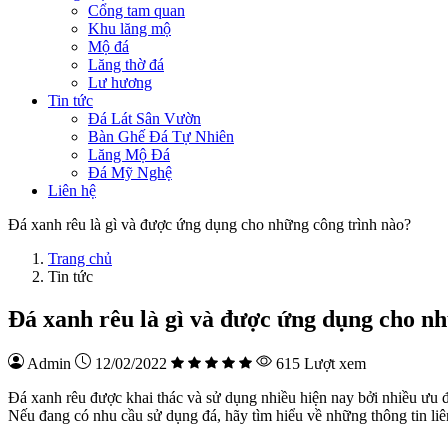
Cổng tam quan
Khu lăng mộ
Mộ đá
Lăng thờ đá
Lư hương
Tin tức
Đá Lát Sân Vườn
Bàn Ghế Đá Tự Nhiên
Lăng Mộ Đá
Đá Mỹ Nghệ
Liên hệ
Đá xanh rêu là gì và được ứng dụng cho những công trình nào?
Trang chủ
Tin tức
Đá xanh rêu là gì và được ứng dụng cho n
Admin
12/02/2022
615 Lượt xem
Đá xanh rêu được khai thác và sử dụng nhiều hiện nay bởi nhiều ưu đ
Nếu đang có nhu cầu sử dụng đá, hãy tìm hiểu về những thông tin liê