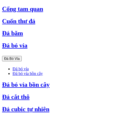
Cổng tam quan
Cuốn thư đá
Đá băm
Đá bó vỉa
Đá Bó Vỉa
Đá bó vỉa
Đá bó vỉa bồn cây
Đá bó vỉa bồn cây
Đá cắt thô
Đá cubic tự nhiên