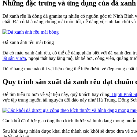
Những đặc trưng và ứng dụng của đá xanh
Đá xanh rêu là dòng đá granite tự nhiên có nguồn gốc từ Ninh Bình
chất. Đá có khả năng chống mài mòn tốt, dễ dàng vệ sinh lau chùi v
Đá xanh ánh rêu mài bóng
Đá có màu xanh ánh rêu, có thể dễ dàng phân biệt với đá xanh đen t
lát sân vườn
, ngoại thất hay lăng mộ, lát bể bơi, công viên, quảng t
Dù ở hạng mục nào thì vật liệu cũng thể hiện được vẻ đẹp cùng chất 
Quy trình sản xuất đá xanh rêu đạt chuẩn 
Để tìm hiểu rõ hơn về vật liệu này, quý khách hãy cùng
Thịnh Phát S
vực tập trung nguồn tài nguyên dồi dào này như Hà Trung, Đông S
Các khối đá được gia công theo kích thước và hình dạng mong muốn
Sau khi đá tự nhiên được khai thác thành các khối sẽ được đưa về x
thước nhỏ hơn.