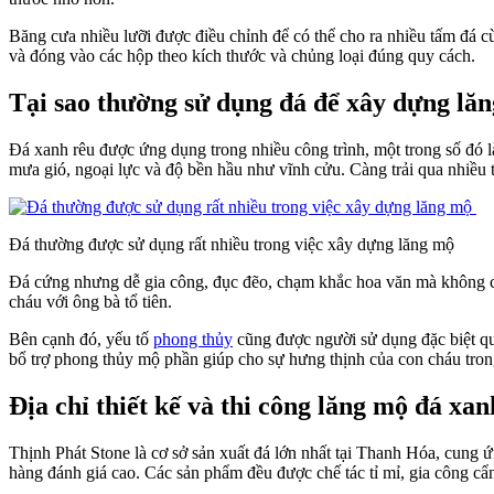
Băng cưa nhiều lưỡi được điều chỉnh để có thể cho ra nhiều tấm đá c
và đóng vào các hộp theo kích thước và chủng loại đúng quy cách.
Tại sao thường sử dụng đá để xây dựng lă
Đá xanh rêu được ứng dụng trong nhiều công trình, một trong số đó 
mưa gió, ngoại lực và độ bền hầu như vĩnh cửu. Càng trải qua nhiều t
Đá thường được sử dụng rất nhiều trong việc xây dựng lăng mộ
Đá cứng nhưng dễ gia công, đục đẽo, chạm khắc hoa văn mà không cần
cháu với ông bà tổ tiên.
Bên cạnh đó, yếu tố
phong thủy
cũng được người sử dụng đặc biệt qua
bổ trợ phong thủy mộ phần giúp cho sự hưng thịnh của con cháu tron
Địa chỉ thiết kế và thi công lăng mộ đá xa
Thịnh Phát Stone là cơ sở sản xuất đá lớn nhất tại Thanh Hóa, cung
hàng đánh giá cao. Các sản phẩm đều được chế tác tỉ mỉ, gia công cẩ