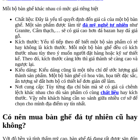
Mỗi bộ bàn ghế khác nhau có mức giá riêng biệt
Chất liệu: Đây là yếu tố quyết định đến giá cả của một bộ bàn
ghế. Một sản phẩm được làm từ
đá mỹ nghệ tự nhiên
như
Granite, Cẩm thạch,… sẽ có giá cao hơn đá bazan hay đá giả
gỗ.
Kích thước: Yếu tố tiếp theo để biết một bộ sản phẩm có rẻ
hay không là kích thước. Mỗi một bộ bàn ghế đều có kích
thước nhau tùy theo ý muốn người đặt hàng hoặc kỹ sư thiết
kế. Theo đó, kích thước càng lớn thì giá thành sẽ càng cao và
ngược lại.
Kiểu dáng: Kiểu dáng cũng là một tiêu chí để ước lượng giá
thành sản phẩm. Một bộ bàn ghế có hoa văn, họa tiết đặc sắc,
ấn tượng sẽ đắt hơn bộ có thiết kế đơn giản dễ làm.
Nơi cung cấp: Tùy từng địa chỉ bán mà sẽ có giá cả chênh
lệch khác nhau cho dù sản phẩm có cùng
chất liệu
hay kích
thước. Vậy nên khách hàng cần so sánh giữa nhiều cơ sở để
chọn cho mình địa điểm uy tín nhất.
Có nên mua bàn ghế đá tự nhiên cũ hay
không?
Với độ bền và tính thẩm mỹ cao, bàn ghế đá đang rất được săn đón