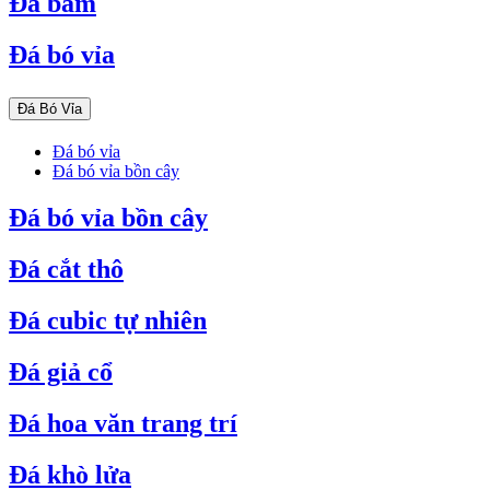
Đá băm
Đá bó vỉa
Đá Bó Vỉa
Đá bó vỉa
Đá bó vỉa bồn cây
Đá bó vỉa bồn cây
Đá cắt thô
Đá cubic tự nhiên
Đá giả cổ
Đá hoa văn trang trí
Đá khò lửa