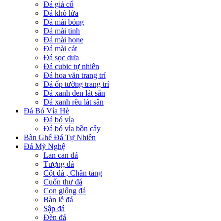
Đá giả cổ
Đá khò lửa
Đá mài bóng
Đá mài tinh
Đá mài hone
Đá mài cát
Đá sọc dưa
Đá cubic tự nhiên
Đá hoa văn trang trí
Đá ốp tường trang trí
Đá xanh đen lát sân
Đá xanh rêu lát sân
Đá Bó Vỉa Hè
Đá bó vỉa
Đá bó vỉa bồn cây
Bàn Ghế Đá Tự Nhiên
Đá Mỹ Nghệ
Lan can đá
Tượng đá
Cột đá , Chân tảng
Cuốn thư đá
Con giống đá
Bàn lễ đá
Sập đá
Đèn đá