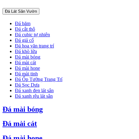
Đá Lát Sân Vườn
Đá băm
Đá cắt thô
Đá cubic tự nhiên
Đá giả cổ
Đá hoa văn trang trí
Đá khò lửa
Đá mài bóng
Đá mài cát
Đá mài hone
Đá mài tinh
Đá Ốp Tường Trang Trí
Đá Sọc Dưa
Đá xanh đen lát sân
Đá xanh rêu lát sân
Đá mài bóng
Đá mài cát
Đá mài hone