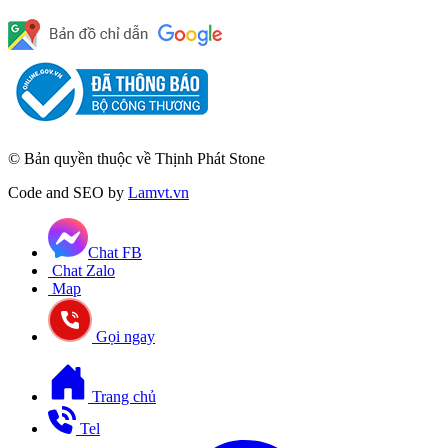
© Bản quyền thuộc về Thịnh Phát Stone
Code and SEO by
Lamvt.vn
Chat FB
Chat Zalo
Map
Gọi ngay
Trang chủ
Tel