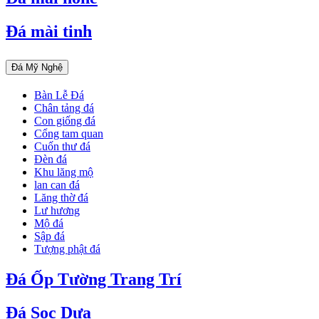
Đá mài tinh
Đá Mỹ Nghệ
Bàn Lễ Đá
Chân tảng đá
Con giống đá
Cổng tam quan
Cuốn thư đá
Đèn đá
Khu lăng mộ
lan can đá
Lăng thờ đá
Lư hương
Mộ đá
Sập đá
Tượng phật đá
Đá Ốp Tường Trang Trí
Đá Sọc Dưa