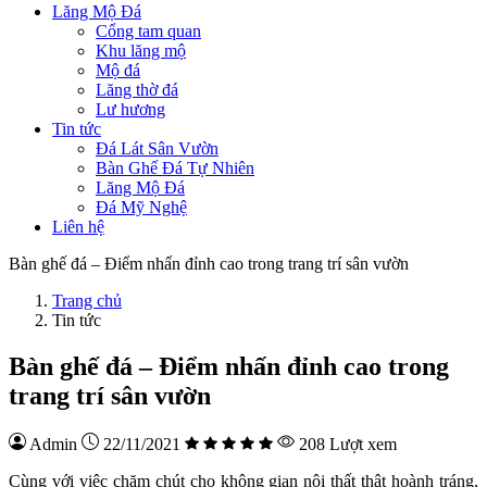
Lăng Mộ Đá
Cổng tam quan
Khu lăng mộ
Mộ đá
Lăng thờ đá
Lư hương
Tin tức
Đá Lát Sân Vườn
Bàn Ghế Đá Tự Nhiên
Lăng Mộ Đá
Đá Mỹ Nghệ
Liên hệ
Bàn ghế đá – Điểm nhấn đỉnh cao trong trang trí sân vườn
Trang chủ
Tin tức
Bàn ghế đá – Điểm nhấn đỉnh cao trong
trang trí sân vườn
Admin
22/11/2021
208 Lượt xem
Cùng với việc chăm chút cho không gian nội thất thật hoành tráng,