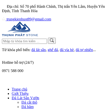
Địa chỉ: Số 70 phố Hành Chính, Thị trấn Yên Lâm, Huyện Yên
Định, Tỉnh Thanh Hóa
trungkienhust89@gmail.com
Từ khóa phổ biến:
đá lát sân
,
ghế đá
,
đá vỉa hè
,
đá tự nhiên
...
Hotline hỗ trợ (24/7)
0971 588 000
Trang chủ
Giới Thiệu
Đá Lát Sân Vườn
Đá cắt thô
Đá băm