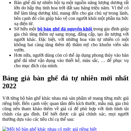
Bàn ghế đá tự nhiên hội tụ một nguồn năng lượng dương rất
lớn do hấp thụ tinh hoa trời đất sau hàng triệu năm. Vì thế có
thể làm tăng dương khí, mang đến cho gia chủ sự trong lành,
bên cạnh đó còn giúp bảo vệ con người khỏi một phần tia bức
xạ điện từ.
Sở hữu một
bộ bàn ghế đá nguyên khối
trong gia đình giúp
gia chủ tăng thêm sự sang trọng, đẳng cấp, tạo ấn tượng với
người khác. Đặc biệt, với những hoa văn tự nhiên có một
không hai càng tăng thêm độ thẩm mỹ cho khuôn viên sân
vườn.
Hơn nữa, người dùng còn có thể áp dụng phong thủy vào bàn
ghế đá như vận dụng vào thiết kế, màu sắc, … để phục vụ
cho mục đích của mình.
Bảng giá bàn ghế đá tự nhiên mới nhất
2022
Với từng bộ bàn ghế khác nhau mà sản phẩm sẽ mang từng mức giá
riêng biệt. Bên cạnh việc quan tâm đến kích thước, mẫu mã, gia chủ
cũng nên tham khảo thêm về giá cả để phù hợp với tình hình tài
chính của gia đình. Để biết được cái giá chính xác, mọi người
thường dựa vào các tiêu chí cụ thể sau: