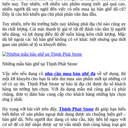
hiện nay. Tuy nhiên, với nhiều sản phẩm mang mức giá quá cao,
nhiều người đã suy nghĩ đến việc có nên mua lại bàn ghế đá cũ?
Đây là câu hỏi khiến gia chủ phải phân vân đau đầu.
Tuy nhiên, trên thị trường hiện nay không phải địa chỉ nào cũng uy
tín chất lượng. Cái mác thanh lý giá rẻ rất dễ đánh vào tâm lý người
tiêu dùng, và lợi dụng điều đó để tuồn hàng kém chất lượng. Mặc
dù bề ngoài các bộ bàn ghế không có vẻ khác biệt nhưng qua thời
gian sản phẩm sẽ lộ ra khuyết điểm.
Những mẫu bàn ghế tại Thịnh Phát Stone
Vậy nên nếu đang có
nhu cầu mua bàn ghế đá
về sử dụng, thì
một lời khuyên cho bạn là nên tìm mua sản phẩm mới tại những cơ
sở có uy tín. Thịnh Phát Stone tự hào là địa chỉ được đa số khách
hàng tin tưởng lựa chọn. Với đa dạng mẫu mã cùng giá cả phải
chăng, đơn vị đảm bảo cung cấp cho khách hàng những lựa chọn
ưng ý nhất.
Hy vọng với bài viết trên đây,
Thịnh Phát Stone
đã giúp bạn hiểu
biết thêm về sản phẩm ngoại thất đang được ưa chuộng hiện giờ –
bàn ghế đá. Nếu người đọc đang có nhu cầu, hãy liên hệ ngay với
cơ sở để có thể nhận được sự tư vấn nhiệt tình cùng hàng loạt gói