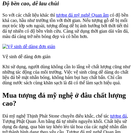
Độ bền cao, dễ lau chùi
So với các chất liệu khác thì
tượng đá mỹ nghệ Quan âm
có độ bền
khá cao, hầu như trường tồn với thời gian. Nếu tượng gỗ dễ bị mối
mọt tróc lớp sơn ngoài, tượng đồng dễ bị ảnh hưởng bởi thời tiết thì
đá tự nhiên có độ bền vĩnh cửu. Càng sử dụng thời gian dài vân đá,
màu đá càng trở nên bóng đẹp và có hồn hơn.
Vệ sinh dễ dàng đơn giản
Khi sử dụng, người dùng không cần lo lắng về chất lượng cũng như
những tác động của môi trường. Việc vệ sinh cũng dễ dàng do chất
liệu đá bề mặt nhẵn bóng, không bám bụi hay chất bẩn. Chỉ cần
dùng nước sách cùng khăn sạch là đã có thể làm sạch hiệu quả.
Mua tượng đá mỹ nghệ ở đâu chất lượng
cao?
Đá mỹ nghệ Thịnh Phát Stone chuyên điêu khắc, chế tác
tượng đá
,
Tượng Phật Quan Âm bằng đá tự nhiên nguyên khối. Chất liệu sử
dụng đa dạng, qua bàn tay khéo léo tài hoa của các nghệ nhân dần
trở thành hình dạng theo yêu cầu. Tượng đá mỹ nghệ Quan âm