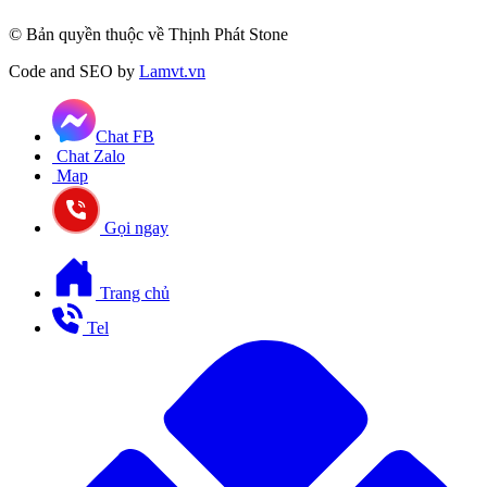
© Bản quyền thuộc về Thịnh Phát Stone
Code and SEO by
Lamvt.vn
Chat FB
Chat Zalo
Map
Gọi ngay
Trang chủ
Tel