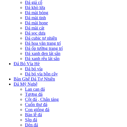
Đá giả cổ
Đá khò lửa
Đá mài bóng
Đá mài tinh
Đá mài hone
Đá mài cát
Đá sọc dưa
Đá cubic tự nhiên
Đá hoa văn trang trí
Đá ốp tường trang trí
Đá xanh đen lát sân
Đá xanh rêu lát sân
Đá Bó Vỉa Hè
Đá bó vỉa
Đá bó vỉa bồn cây
Bàn Ghế Đá Tự Nhiên
Đá Mỹ Nghệ
Lan can đá
Tượng đá
Cột đá , Chân tảng
Cuốn thư đá
Con giống đá
Bàn lễ đá
Sập đá
Đèn đá