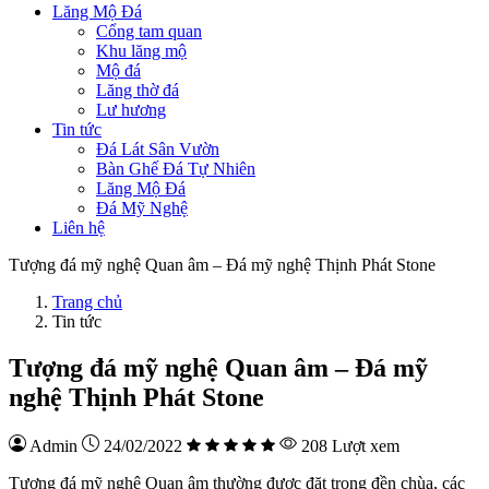
Lăng Mộ Đá
Cổng tam quan
Khu lăng mộ
Mộ đá
Lăng thờ đá
Lư hương
Tin tức
Đá Lát Sân Vườn
Bàn Ghế Đá Tự Nhiên
Lăng Mộ Đá
Đá Mỹ Nghệ
Liên hệ
Tượng đá mỹ nghệ Quan âm – Đá mỹ nghệ Thịnh Phát Stone
Trang chủ
Tin tức
Tượng đá mỹ nghệ Quan âm – Đá mỹ
nghệ Thịnh Phát Stone
Admin
24/02/2022
208 Lượt xem
Tượng đá mỹ nghệ Quan âm thường được đặt trong đền chùa, các