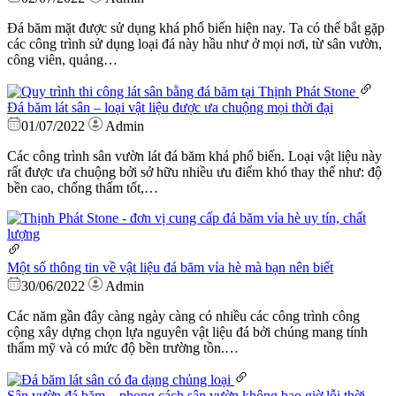
Đá băm mặt được sử dụng khá phổ biến hiện nay. Ta có thể bắt gặp
các công trình sử dụng loại đá này hầu như ở mọi nơi, từ sân vườn,
công viên, quảng…
Đá băm lát sân – loại vật liệu được ưa chuộng mọi thời đại
01/07/2022
Admin
Các công trình sân vườn lát đá băm khá phổ biến. Loại vật liệu này
rất được ưa chuộng bởi sở hữu nhiều ưu điểm khó thay thế như: độ
bền cao, chống thấm tốt,…
Một số thông tin về vật liệu đá băm vỉa hè mà bạn nên biết
30/06/2022
Admin
Các năm gần đây càng ngày càng có nhiều các công trình công
cộng xây dựng chọn lựa nguyên vật liệu đá bởi chúng mang tính
thẩm mỹ và có mức độ bền trường tồn.…
Sân vườn đá băm – phong cách sân vườn không bao giờ lỗi thời