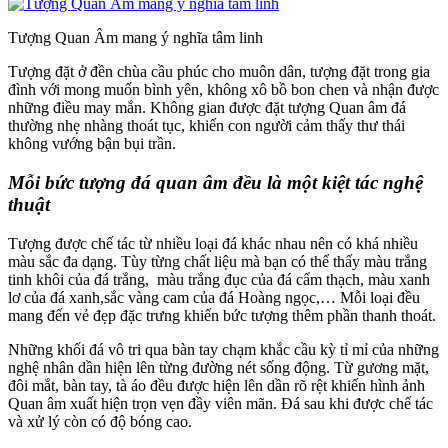
Tượng Quan Âm mang ý nghĩa tâm linh
Tượng đặt ở đền chùa cầu phúc cho muôn dân, tượng đặt trong gia
đình với mong muốn bình yên, không xô bồ bon chen và nhận được
những điều may mắn. Không gian được đặt tượng Quan âm đá
thường nhẹ nhàng thoát tục, khiến con người cảm thấy thư thái
không vướng bận bụi trần.
Mỗi bức tượng đá quan âm đều là một kiệt tác nghệ
thuật
Tượng được chế tác từ nhiều loại đá khác nhau nên có khá nhiều
màu sắc đa dạng. Tùy từng chất liệu mà bạn có thể thấy màu trắng
tinh khôi của đá trắng, màu trắng đục của đá cẩm thạch, màu xanh
lơ của đá xanh,sắc vàng cam của đá Hoàng ngọc,… Mỗi loại đều
mang đến vẻ đẹp đặc trưng khiến bức tượng thêm phần thanh thoát.
Những khối đá vô tri qua bàn tay chạm khắc cầu kỳ tỉ mỉ của những
nghệ nhân dần hiện lên từng đường nét sống động. Từ gương mặt,
đôi mắt, bàn tay, tà áo đều được hiện lên dần rõ rệt khiến hình ảnh
Quan âm xuất hiện trọn vẹn đầy viên mãn. Đá sau khi được chế tác
và xử lý còn có độ bóng cao.