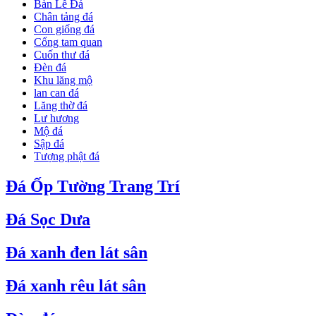
Bàn Lễ Đá
Chân tảng đá
Con giống đá
Cổng tam quan
Cuốn thư đá
Đèn đá
Khu lăng mộ
lan can đá
Lăng thờ đá
Lư hương
Mộ đá
Sập đá
Tượng phật đá
Đá Ốp Tường Trang Trí
Đá Sọc Dưa
Đá xanh đen lát sân
Đá xanh rêu lát sân