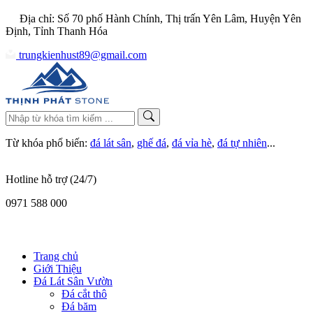
Địa chỉ: Số 70 phố Hành Chính, Thị trấn Yên Lâm, Huyện Yên
Định, Tỉnh Thanh Hóa
trungkienhust89@gmail.com
Từ khóa phổ biến:
đá lát sân
,
ghế đá
,
đá vỉa hè
,
đá tự nhiên
...
Hotline hỗ trợ (24/7)
0971 588 000
Trang chủ
Giới Thiệu
Đá Lát Sân Vườn
Đá cắt thô
Đá băm