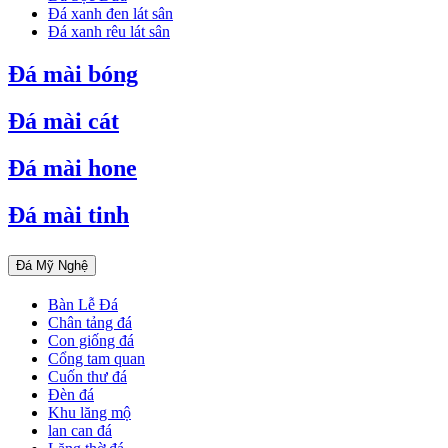
Đá xanh đen lát sân
Đá xanh rêu lát sân
Đá mài bóng
Đá mài cát
Đá mài hone
Đá mài tinh
Đá Mỹ Nghệ
Bàn Lễ Đá
Chân tảng đá
Con giống đá
Cổng tam quan
Cuốn thư đá
Đèn đá
Khu lăng mộ
lan can đá