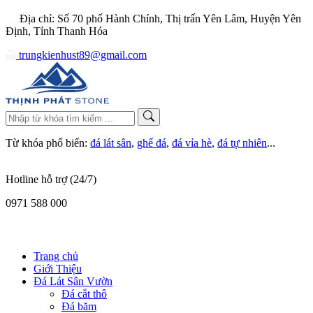
Địa chỉ: Số 70 phố Hành Chính, Thị trấn Yên Lâm, Huyện Yên
Định, Tỉnh Thanh Hóa
trungkienhust89@gmail.com
Từ khóa phổ biến:
đá lát sân
,
ghế đá
,
đá vỉa hè
,
đá tự nhiên
...
Hotline hỗ trợ (24/7)
0971 588 000
Trang chủ
Giới Thiệu
Đá Lát Sân Vườn
Đá cắt thô
Đá băm