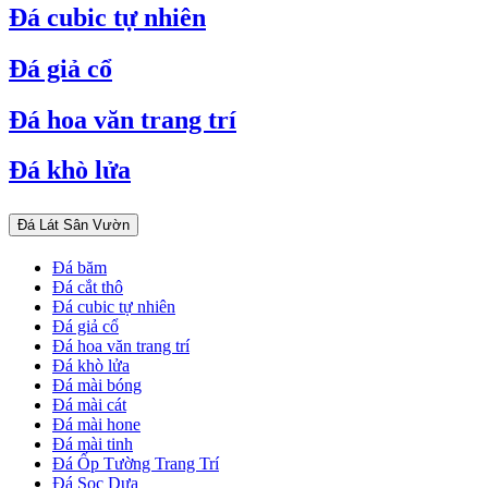
Đá cubic tự nhiên
Đá giả cổ
Đá hoa văn trang trí
Đá khò lửa
Đá Lát Sân Vườn
Đá băm
Đá cắt thô
Đá cubic tự nhiên
Đá giả cổ
Đá hoa văn trang trí
Đá khò lửa
Đá mài bóng
Đá mài cát
Đá mài hone
Đá mài tinh
Đá Ốp Tường Trang Trí
Đá Sọc Dưa