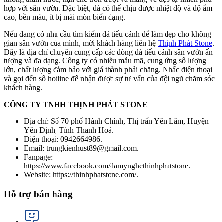
hợp với sân vườn. Đặc biệt, đá có thể chịu được nhiệt độ và độ ẩm
cao, bền màu, ít bị mài mòn biến dạng.
Nếu đang có nhu cầu tìm kiếm đá tiểu cảnh để làm đẹp cho không
gian sân vườn của mình, mời khách hàng liên hệ
Thịnh Phát Stone
.
Đây là địa chỉ chuyên cung cấp các dòng đá tiểu cảnh sân vườn ấn
tượng và đa dạng. Công ty có nhiều mẫu mã, cung ứng số lượng
lớn, chất lượng đảm bảo với giá thành phải chăng. Nhấc điện thoại
và gọi đến số hotline để nhận được sự tư vấn của đội ngũ chăm sóc
khách hàng.
CÔNG TY TNHH THỊNH PHÁT STONE
Địa chỉ: Số 70 phố Hành Chính, Thị trấn Yên Lâm, Huyện
Yên Định, Tỉnh Thanh Hoá.
Điện thoại: 0942664986.
Email: trungkienhust89@gmail.com.
Fanpage:
https://www.facebook.com/damynghethinhphatstone.
Website: https://thinhphatstone.com/.
Hỗ trợ bán hàng