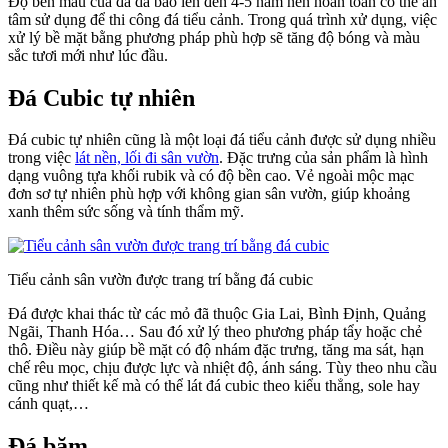
Độ bền màu của đá da báo lên đến 4-5 năm nên hoàn toàn có thể an
tâm sử dụng để thi công đá tiểu cảnh. Trong quá trình xử dụng, việc
xử lý bề mặt bằng phương pháp phù hợp sẽ tăng độ bóng và màu
sắc tươi mới như lúc đầu.
Đá Cubic tự nhiên
Đá cubic tự nhiên cũng là một loại đá tiểu cảnh được sử dụng nhiều
trong việc
lát nền, lối đi sân vườn
. Đặc trưng của sản phẩm là hình
dạng vuông tựa khối rubik và có độ bền cao. Vẻ ngoài mộc mạc
đơn sơ tự nhiên phù hợp với không gian sân vườn, giúp khoảng
xanh thêm sức sống và tính thẩm mỹ.
Tiểu cảnh sân vườn được trang trí bằng đá cubic
Đá được khai thác từ các mỏ đã thuộc Gia Lai, Bình Định, Quảng
Ngãi, Thanh Hóa… Sau đó xử lý theo phương pháp tẩy hoặc chẻ
thô. Điều này giúp bề mặt có độ nhám đặc trưng, tăng ma sát, hạn
chế rêu mọc, chịu được lực và nhiệt độ, ánh sáng. Tùy theo nhu cầu
cũng như thiết kế mà có thể lát đá cubic theo kiểu thẳng, sole hay
cánh quạt,…
Đá băm