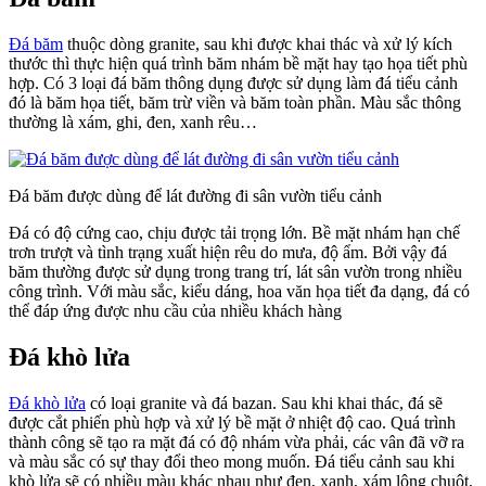
Đá băm
thuộc dòng granite, sau khi được khai thác và xử lý kích
thước thì thực hiện quá trình băm nhám bề mặt hay tạo họa tiết phù
hợp. Có 3 loại đá băm thông dụng được sử dụng làm đá tiểu cảnh
đó là băm họa tiết, băm trừ viền và băm toàn phần. Màu sắc thông
thường là xám, ghi, đen, xanh rêu…
Đá băm được dùng để lát đường đi sân vườn tiểu cảnh
Đá có độ cứng cao, chịu được tải trọng lớn. Bề mặt nhám hạn chế
trơn trượt và tình trạng xuất hiện rêu do mưa, độ ẩm. Bởi vậy đá
băm thường được sử dụng trong trang trí, lát sân vườn trong nhiều
công trình. Với màu sắc, kiểu dáng, hoa văn họa tiết đa dạng, đá có
thể đáp ứng được nhu cầu của nhiều khách hàng
Đá khò lửa
Đá khò lửa
có loại granite và đá bazan. Sau khi khai thác, đá sẽ
được cắt phiến phù hợp và xử lý bề mặt ở nhiệt độ cao. Quá trình
thành công sẽ tạo ra mặt đá có độ nhám vừa phải, các vân đã vỡ ra
và màu sắc có sự thay đổi theo mong muốn. Đá tiểu cảnh sau khi
khò lửa sẽ có nhiều màu khác nhau như đen, xanh, xám lông chuột,