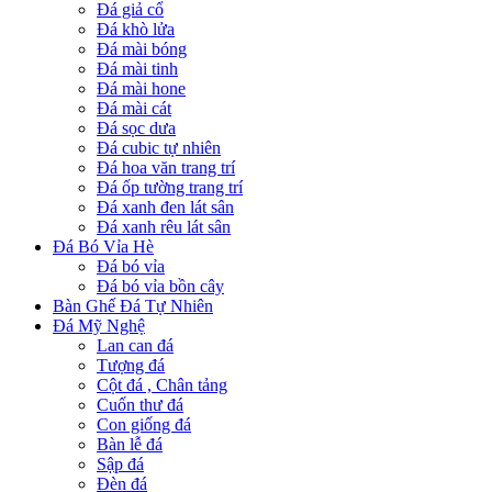
Đá giả cổ
Đá khò lửa
Đá mài bóng
Đá mài tinh
Đá mài hone
Đá mài cát
Đá sọc dưa
Đá cubic tự nhiên
Đá hoa văn trang trí
Đá ốp tường trang trí
Đá xanh đen lát sân
Đá xanh rêu lát sân
Đá Bó Vỉa Hè
Đá bó vỉa
Đá bó vỉa bồn cây
Bàn Ghế Đá Tự Nhiên
Đá Mỹ Nghệ
Lan can đá
Tượng đá
Cột đá , Chân tảng
Cuốn thư đá
Con giống đá
Bàn lễ đá
Sập đá
Đèn đá