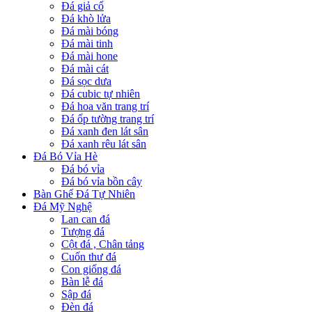
Đá giả cổ
Đá khò lửa
Đá mài bóng
Đá mài tinh
Đá mài hone
Đá mài cát
Đá sọc dưa
Đá cubic tự nhiên
Đá hoa văn trang trí
Đá ốp tường trang trí
Đá xanh đen lát sân
Đá xanh rêu lát sân
Đá Bó Vỉa Hè
Đá bó vỉa
Đá bó vỉa bồn cây
Bàn Ghế Đá Tự Nhiên
Đá Mỹ Nghệ
Lan can đá
Tượng đá
Cột đá , Chân tảng
Cuốn thư đá
Con giống đá
Bàn lễ đá
Sập đá
Đèn đá