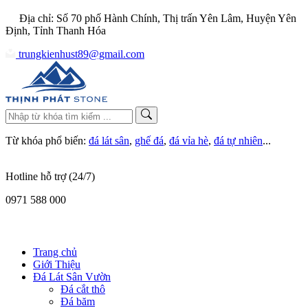
Địa chỉ: Số 70 phố Hành Chính, Thị trấn Yên Lâm, Huyện Yên
Định, Tỉnh Thanh Hóa
trungkienhust89@gmail.com
Từ khóa phổ biến:
đá lát sân
,
ghế đá
,
đá vỉa hè
,
đá tự nhiên
...
Hotline hỗ trợ (24/7)
0971 588 000
Trang chủ
Giới Thiệu
Đá Lát Sân Vườn
Đá cắt thô
Đá băm