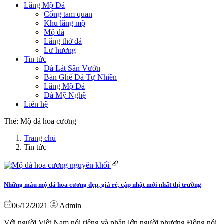
Lăng Mộ Đá
Cổng tam quan
Khu lăng mộ
Mộ đá
Lăng thờ đá
Lư hương
Tin tức
Đá Lát Sân Vườn
Bàn Ghế Đá Tự Nhiên
Lăng Mộ Đá
Đá Mỹ Nghệ
Liên hệ
Thẻ:
Mộ đá hoa cương
Trang chủ
Tin tức
Những mẫu mộ đá hoa cương đẹp, giá rẻ, cập nhật mới nhất thị trường
06/12/2021
Admin
Với người Việt Nam nói riêng và phần lớn người phương Đông nói