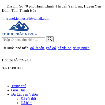
Địa chỉ: Số 70 phố Hành Chính, Thị trấn Yên Lâm, Huyện Yên
Định, Tỉnh Thanh Hóa
trungkienhust89@gmail.com
Từ khóa phổ biến:
đá lát sân
,
ghế đá
,
đá vỉa hè
,
đá tự nhiên
...
Hotline hỗ trợ (24/7)
0971 588 000
Trang chủ
Giới Thiệu
Đá Lát Sân Vườn
Đá cắt thô
Đá băm