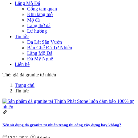
Lăng Mộ Đá
Cổng tam quan
Khu lăng mộ
Mộ đá
Lăng thờ đá
Lư hương
Tin tức
Đá Lát Sân Vườn
Bàn Ghế Đá Tự Nhiên
Lăng Mộ Đá
Đá Mỹ Nghệ
Liên hệ
Thẻ:
giá đá granite tự nhiên
Trang chủ
Tin tức
Nên sử dụng đá granite tự nhiên trong thi công xây dựng hay không?
17/11/2021
Admin