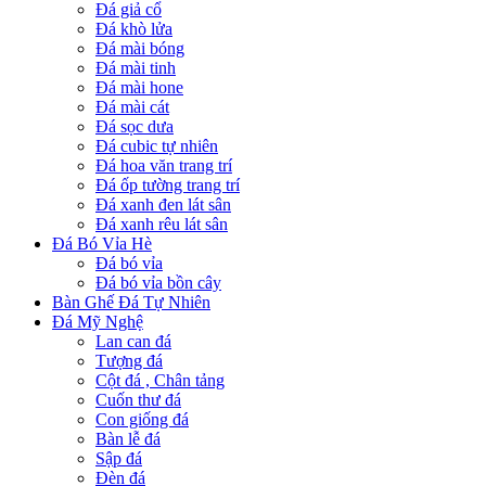
Đá giả cổ
Đá khò lửa
Đá mài bóng
Đá mài tinh
Đá mài hone
Đá mài cát
Đá sọc dưa
Đá cubic tự nhiên
Đá hoa văn trang trí
Đá ốp tường trang trí
Đá xanh đen lát sân
Đá xanh rêu lát sân
Đá Bó Vỉa Hè
Đá bó vỉa
Đá bó vỉa bồn cây
Bàn Ghế Đá Tự Nhiên
Đá Mỹ Nghệ
Lan can đá
Tượng đá
Cột đá , Chân tảng
Cuốn thư đá
Con giống đá
Bàn lễ đá
Sập đá
Đèn đá