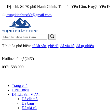
Địa chỉ: Số 70 phố Hành Chính, Thị trấn Yên Lâm, Huyện Yên Đ
trungkienhust89@gmail.com
Từ khóa phổ biến:
đá lát sân
,
ghế đá
,
đá vỉa hè
,
đá tự nhiên
...
Hotline hỗ trợ (24/7)
0971 588 000
Trang chủ
Giới Thiệu
Đá Lát Sân Vườn
Đá cắt thô
Đá băm
Đá giả cổ