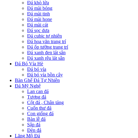
Đá khò lửa
Đá mài bóng
Đá mài tinh
Đá mài hone
Đá mài cát
Đá sọc dưa
Đá cubic tự nhiên
Đá hoa văn trang trí
Đá ốp tường trang trí
Đá xanh đen lát sân
Đá xanh rêu lát sân
Đá Bó Vỉa Hè
Đá bó vỉa
Đá bó vỉa bồn cây
Bàn Ghế Đá Tự Nhiên
Đá Mỹ Nghệ
Lan can đá
Tượng đá
Cột đá , Chân tảng
Cuốn thư đá
Con giống đá
Bàn lễ đá
Sập đá
Đèn đá
Lăng Mộ Đá