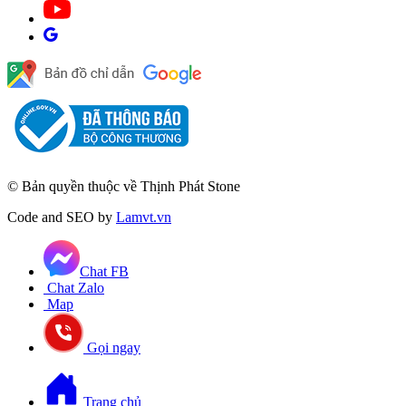
© Bản quyền thuộc về Thịnh Phát Stone
Code and SEO by
Lamvt.vn
Chat FB
Chat Zalo
Map
Gọi ngay
Trang chủ