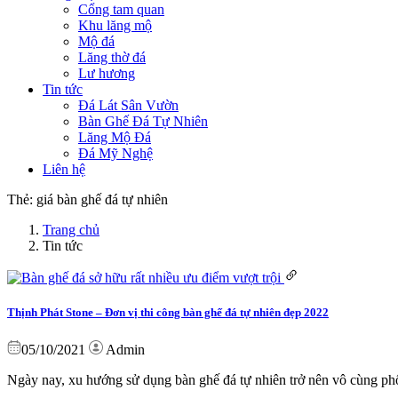
Cổng tam quan
Khu lăng mộ
Mộ đá
Lăng thờ đá
Lư hương
Tin tức
Đá Lát Sân Vườn
Bàn Ghế Đá Tự Nhiên
Lăng Mộ Đá
Đá Mỹ Nghệ
Liên hệ
Thẻ:
giá bàn ghế đá tự nhiên
Trang chủ
Tin tức
Thịnh Phát Stone – Đơn vị thi công bàn ghế đá tự nhiên đẹp 2022
05/10/2021
Admin
Ngày nay, xu hướng sử dụng bàn ghế đá tự nhiên trở nên vô cùng phổ