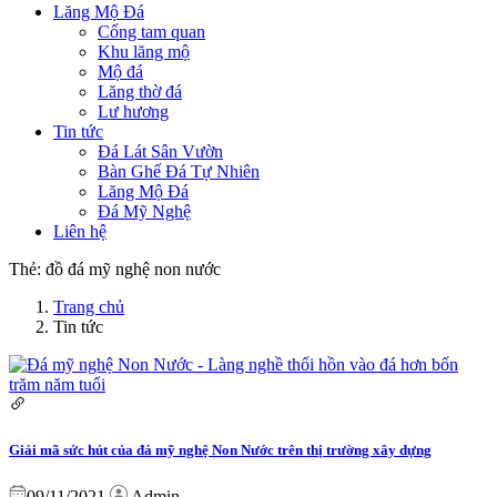
Lăng Mộ Đá
Cổng tam quan
Khu lăng mộ
Mộ đá
Lăng thờ đá
Lư hương
Tin tức
Đá Lát Sân Vườn
Bàn Ghế Đá Tự Nhiên
Lăng Mộ Đá
Đá Mỹ Nghệ
Liên hệ
Thẻ:
đồ đá mỹ nghệ non nước
Trang chủ
Tin tức
Giải mã sức hút của đá mỹ nghệ Non Nước trên thị trường xây dựng
09/11/2021
Admin