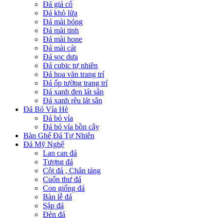
Đá giả cổ
Đá khò lửa
Đá mài bóng
Đá mài tinh
Đá mài hone
Đá mài cát
Đá sọc dưa
Đá cubic tự nhiên
Đá hoa văn trang trí
Đá ốp tường trang trí
Đá xanh đen lát sân
Đá xanh rêu lát sân
Đá Bó Vỉa Hè
Đá bó vỉa
Đá bó vỉa bồn cây
Bàn Ghế Đá Tự Nhiên
Đá Mỹ Nghệ
Lan can đá
Tượng đá
Cột đá , Chân tảng
Cuốn thư đá
Con giống đá
Bàn lễ đá
Sập đá
Đèn đá