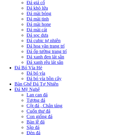
Đá giả cổ
Đá khò lửa
Đá mài bóng
Đá mài tinh
Đá mài hone
Đá mài cát
Đá sọc dưa
Đá cubic tự nhiên
Đá hoa văn trang trí
Đá ốp tường trang trí
Đá xanh đen lát sân
Đá xanh rêu lát sân
Đá Bó Vỉa Hè
Đá bó vỉa
Đá bó vỉa bồn cây
Bàn Ghế Đá Tự Nhiên
Đá Mỹ Nghệ
Lan can đá
Tượng đá
Cột đá , Chân tảng
Cuốn thư đá
Con giống đá
Bàn lễ đá
Sập đá
Đèn đá