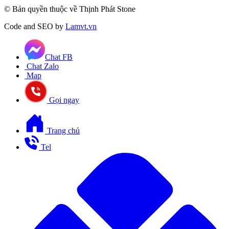
© Bản quyền thuộc về Thịnh Phát Stone
Code and SEO by
Lamvt.vn
Chat FB
Chat Zalo
Map
Gọi ngay
Trang chủ
Tel