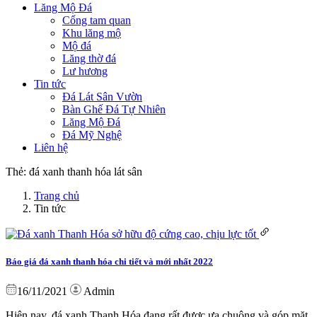
Lăng Mộ Đá
Cổng tam quan
Khu lăng mộ
Mộ đá
Lăng thờ đá
Lư hương
Tin tức
Đá Lát Sân Vườn
Bàn Ghế Đá Tự Nhiên
Lăng Mộ Đá
Đá Mỹ Nghệ
Liên hệ
Thẻ:
đá xanh thanh hóa lát sân
Trang chủ
Tin tức
Báo giá đá xanh thanh hóa chi tiết và mới nhất 2022
16/11/2021
Admin
Hiện nay, đá xanh Thanh Hóa đang rất được ưa chuộng và góp mặt