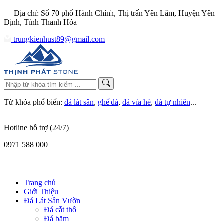
Địa chỉ: Số 70 phố Hành Chính, Thị trấn Yên Lâm, Huyện Yên
Định, Tỉnh Thanh Hóa
trungkienhust89@gmail.com
Từ khóa phổ biến:
đá lát sân
,
ghế đá
,
đá vỉa hè
,
đá tự nhiên
...
Hotline hỗ trợ (24/7)
0971 588 000
Trang chủ
Giới Thiệu
Đá Lát Sân Vườn
Đá cắt thô
Đá băm