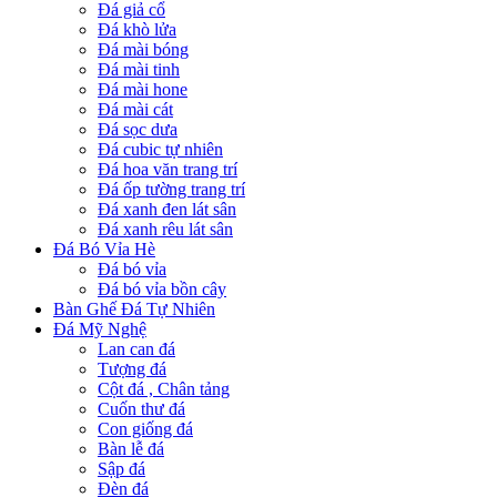
Đá giả cổ
Đá khò lửa
Đá mài bóng
Đá mài tinh
Đá mài hone
Đá mài cát
Đá sọc dưa
Đá cubic tự nhiên
Đá hoa văn trang trí
Đá ốp tường trang trí
Đá xanh đen lát sân
Đá xanh rêu lát sân
Đá Bó Vỉa Hè
Đá bó vỉa
Đá bó vỉa bồn cây
Bàn Ghế Đá Tự Nhiên
Đá Mỹ Nghệ
Lan can đá
Tượng đá
Cột đá , Chân tảng
Cuốn thư đá
Con giống đá
Bàn lễ đá
Sập đá
Đèn đá