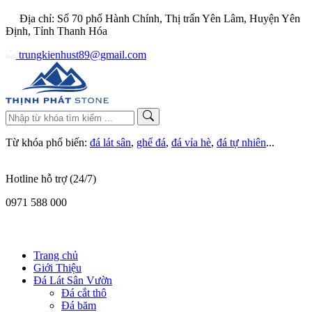
Địa chỉ: Số 70 phố Hành Chính, Thị trấn Yên Lâm, Huyện Yên
Định, Tỉnh Thanh Hóa
trungkienhust89@gmail.com
Từ khóa phổ biến:
đá lát sân
,
ghế đá
,
đá vỉa hè
,
đá tự nhiên
...
Hotline hỗ trợ (24/7)
0971 588 000
Trang chủ
Giới Thiệu
Đá Lát Sân Vườn
Đá cắt thô
Đá băm