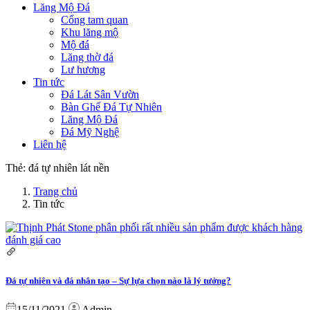
Lăng Mộ Đá
Cổng tam quan
Khu lăng mộ
Mộ đá
Lăng thờ đá
Lư hương
Tin tức
Đá Lát Sân Vườn
Bàn Ghế Đá Tự Nhiên
Lăng Mộ Đá
Đá Mỹ Nghệ
Liên hệ
Thẻ:
đá tự nhiên lát nền
Trang chủ
Tin tức
Đá tự nhiên và đá nhân tạo – Sự lựa chọn nào là lý tưởng?
15/11/2021
Admin