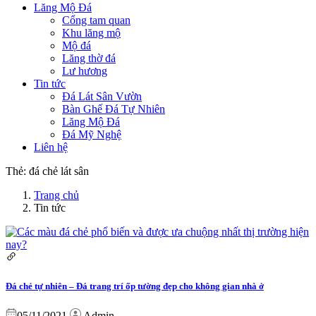
Lăng Mộ Đá
Cổng tam quan
Khu lăng mộ
Mộ đá
Lăng thờ đá
Lư hương
Tin tức
Đá Lát Sân Vườn
Bàn Ghế Đá Tự Nhiên
Lăng Mộ Đá
Đá Mỹ Nghệ
Liên hệ
Thẻ:
đá chẻ lát sân
Trang chủ
Tin tức
Đá chẻ tự nhiên – Đá trang trí ốp tường đẹp cho không gian nhà ở
05/11/2021
Admin