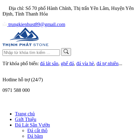
Địa chỉ: Số 70 phố Hành Chính, Thị trấn Yên Lâm, Huyện Yên
Định, Tỉnh Thanh Hóa
trungkienhust89@gmail.com
Từ khóa phổ biến:
đá lát sân
,
ghế đá
,
đá vỉa hè
,
đá tự nhiên
...
Hotline hỗ trợ (24/7)
0971 588 000
Trang chủ
Giới Thiệu
Đá Lát Sân Vườn
Đá cắt thô
Đá băm