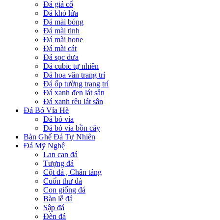
Đá giả cổ
Đá khò lửa
Đá mài bóng
Đá mài tinh
Đá mài hone
Đá mài cát
Đá sọc dưa
Đá cubic tự nhiên
Đá hoa văn trang trí
Đá ốp tường trang trí
Đá xanh đen lát sân
Đá xanh rêu lát sân
Đá Bó Vỉa Hè
Đá bó vỉa
Đá bó vỉa bồn cây
Bàn Ghế Đá Tự Nhiên
Đá Mỹ Nghệ
Lan can đá
Tượng đá
Cột đá , Chân tảng
Cuốn thư đá
Con giống đá
Bàn lễ đá
Sập đá
Đèn đá