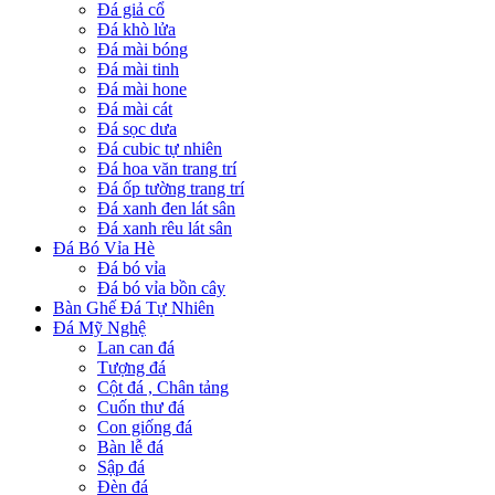
Đá giả cổ
Đá khò lửa
Đá mài bóng
Đá mài tinh
Đá mài hone
Đá mài cát
Đá sọc dưa
Đá cubic tự nhiên
Đá hoa văn trang trí
Đá ốp tường trang trí
Đá xanh đen lát sân
Đá xanh rêu lát sân
Đá Bó Vỉa Hè
Đá bó vỉa
Đá bó vỉa bồn cây
Bàn Ghế Đá Tự Nhiên
Đá Mỹ Nghệ
Lan can đá
Tượng đá
Cột đá , Chân tảng
Cuốn thư đá
Con giống đá
Bàn lễ đá
Sập đá
Đèn đá