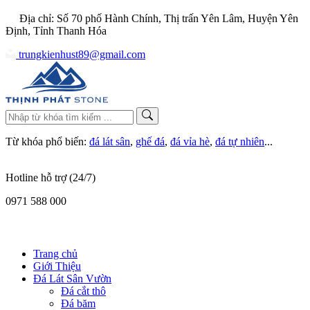
Địa chỉ: Số 70 phố Hành Chính, Thị trấn Yên Lâm, Huyện Yên
Định, Tỉnh Thanh Hóa
trungkienhust89@gmail.com
Từ khóa phổ biến:
đá lát sân
,
ghế đá
,
đá vỉa hè
,
đá tự nhiên
...
Hotline hỗ trợ (24/7)
0971 588 000
Trang chủ
Giới Thiệu
Đá Lát Sân Vườn
Đá cắt thô
Đá băm