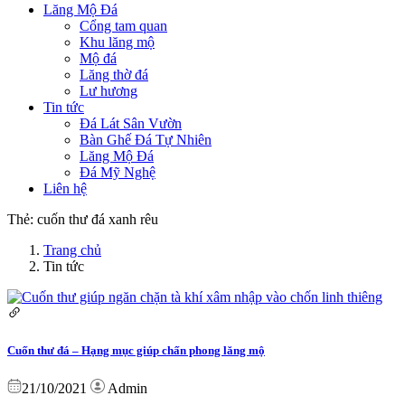
Lăng Mộ Đá
Cổng tam quan
Khu lăng mộ
Mộ đá
Lăng thờ đá
Lư hương
Tin tức
Đá Lát Sân Vườn
Bàn Ghế Đá Tự Nhiên
Lăng Mộ Đá
Đá Mỹ Nghệ
Liên hệ
Thẻ:
cuốn thư đá xanh rêu
Trang chủ
Tin tức
Cuốn thư đá – Hạng mục giúp chấn phong lăng mộ
21/10/2021
Admin