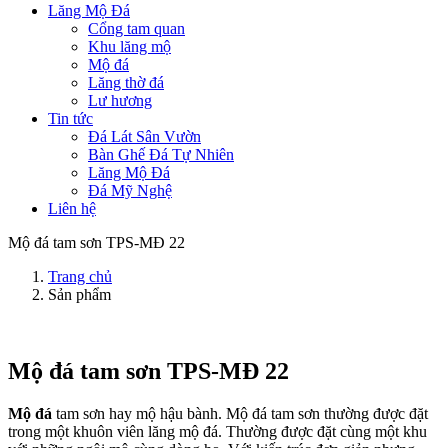
Lăng Mộ Đá
Cổng tam quan
Khu lăng mộ
Mộ đá
Lăng thờ đá
Lư hương
Tin tức
Đá Lát Sân Vườn
Bàn Ghế Đá Tự Nhiên
Lăng Mộ Đá
Đá Mỹ Nghệ
Liên hệ
Mộ đá tam sơn TPS-MĐ 22
Trang chủ
Sản phẩm
Mộ đá tam sơn TPS-MĐ 22
Mộ đá
tam sơn hay mộ hậu bành. Mộ đá tam sơn thường được đặt
trong một khuôn viên lăng mộ đá. Thường được đặt cùng một khu