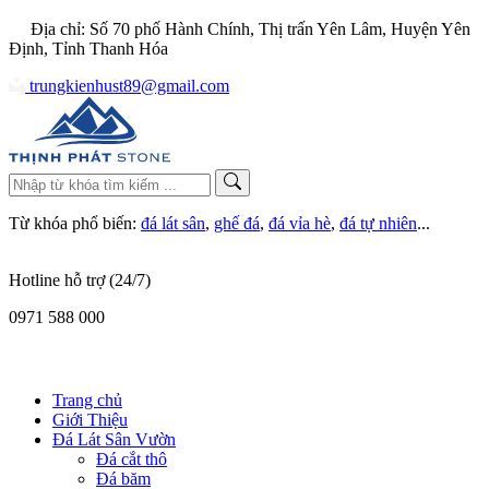
Địa chỉ: Số 70 phố Hành Chính, Thị trấn Yên Lâm, Huyện Yên
Định, Tỉnh Thanh Hóa
trungkienhust89@gmail.com
Từ khóa phổ biến:
đá lát sân
,
ghế đá
,
đá vỉa hè
,
đá tự nhiên
...
Hotline hỗ trợ (24/7)
0971 588 000
Trang chủ
Giới Thiệu
Đá Lát Sân Vườn
Đá cắt thô
Đá băm