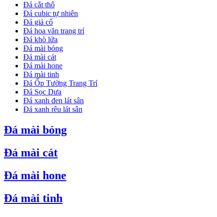
Đá cắt thô
Đá cubic tự nhiên
Đá giả cổ
Đá hoa văn trang trí
Đá khò lửa
Đá mài bóng
Đá mài cát
Đá mài hone
Đá mài tinh
Đá Ốp Tường Trang Trí
Đá Sọc Dưa
Đá xanh đen lát sân
Đá xanh rêu lát sân
Đá mài bóng
Đá mài cát
Đá mài hone
Đá mài tinh