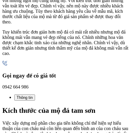
với những ngôi mộ cùng dòng họ. Với kiến trúc đơn giản nhưng
vẫn toát lên vẻ đẹp. Chính vì vậy, nên mộ này được nhiều khách
hàng ưu chuộng. Tùy theo khách hàng yêu cầu về mẫu mã, kích
thước chất liệu của mộ mà từ đó giá sản phẩm sẽ được thay đổi
theo.
Tuy khiến trúc đơn giản hơn mộ đá có mái rất nhiều nhưng mộ đá
không mái vẫn mang vẻ đẹp riêng của nó. Chính những hoa văn
được chạm khắc tinh xảo của những nghệ nhân. Chính vì vậy, dù
thiết kế đơn giản nhưng tính thẩm mỹ của mộ đá không mái vẫn rất
cao.
Gọi ngay để có giá tốt
0942 664 986
Thông tin
Kích thước của mộ đá tam sơn
Việc xây dựng mộ phần cho gia tiên không chỉ thể hiện sự hiếu
thuận của con cháu mà còn liên quan đến bình an của con cháu sau