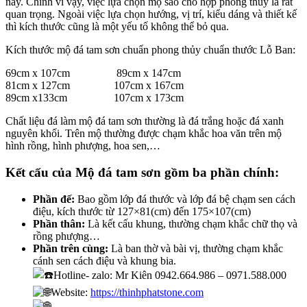
này. Chính vì vậy, việc lựa chọn mộ sao cho hợp phong thủy là rất
quan trọng. Ngoài việc lựa chọn hướng, vị trí, kiểu dáng và thiết kế
thì kích thước cũng là một yếu tố không thể bỏ qua.
Kích thước mộ đá tam sơn chuẩn phong thủy chuẩn thước Lỗ Ban:
69cm x 107cm 89cm x 147cm
81cm x 127cm 107cm x 167cm
89cm x133cm 107cm x 173cm
Chất liệu đá làm mộ đá tam sơn thường là đá trắng hoặc đá xanh
nguyên khối. Trên mộ thường được chạm khắc hoa văn trên mộ
hình rồng, hình phượng, hoa sen,…
Kết cấu của Mộ đá tam sơn gồm ba phần chính:
Phần đế:
Bao gồm lớp đá thước và lớp đá bệ chạm sen cách
điệu, kích thước từ 127×81(cm) đến 175×107(cm)
Phần thân:
Là kết cấu khung, thường chạm khắc chữ thọ và
rồng phượng…
Phần trên cùng:
Là ban thờ và bài vị, thường chạm khắc
cánh sen cách điệu và khung bia.
Hotline- zalo: Mr Kiên 0942.664.986 – 0971.588.000
Website:
https://thinhphatstone.com