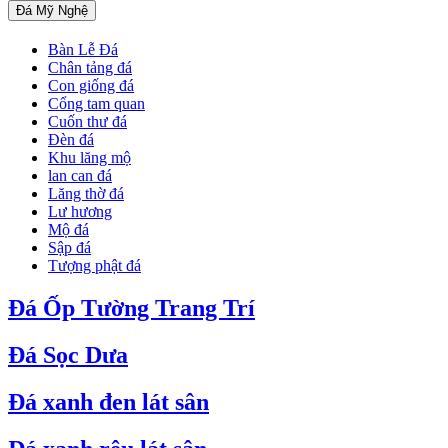
Đá Mỹ Nghệ
Bàn Lễ Đá
Chân tảng đá
Con giống đá
Cổng tam quan
Cuốn thư đá
Đèn đá
Khu lăng mộ
lan can đá
Lăng thờ đá
Lư hương
Mộ đá
Sập đá
Tượng phật đá
Đá Ốp Tường Trang Trí
Đá Sọc Dưa
Đá xanh đen lát sân