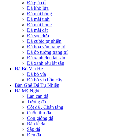
Đá giả cổ
Đá khò lửa
Đá mài bóng
Đá mài tinh
Đá mài hone
Đá mài cát
Đá sọc dưa
Đá cubic tự nhiên
Đá hoa văn trang trí
Đá ốp tường trang trí
Đá xanh đen lát sân
Đá xanh rêu lát sân
Đá Bó Vỉa Hè
Đá bó vỉa
Đá bó vỉa bồn cây
Bàn Ghế Đá Tự Nhiên
Đá Mỹ Nghệ
Lan can đá
Tượng đá
Cột đá , Chân tảng
Cuốn thư đá
Con giống đá
Bàn lễ đá
Sập đá
Đèn đá