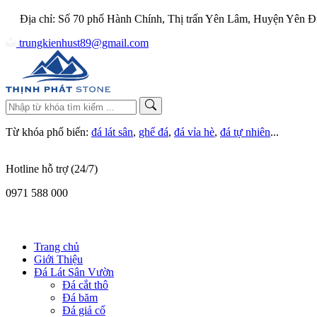
Địa chỉ: Số 70 phố Hành Chính, Thị trấn Yên Lâm, Huyện Yên Đ
trungkienhust89@gmail.com
Từ khóa phổ biến:
đá lát sân
,
ghế đá
,
đá vỉa hè
,
đá tự nhiên
...
Hotline hỗ trợ (24/7)
0971 588 000
Trang chủ
Giới Thiệu
Đá Lát Sân Vườn
Đá cắt thô
Đá băm
Đá giả cổ