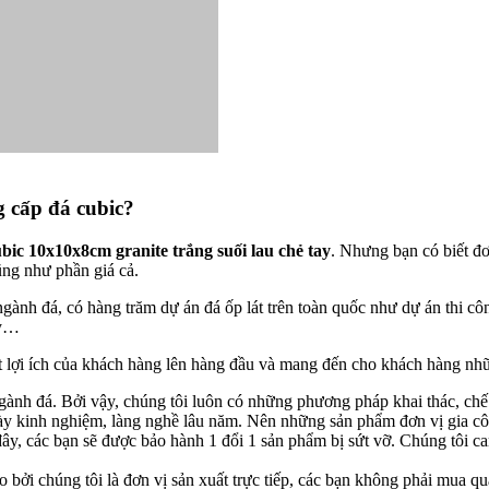
ng cấp
đá cubic
?
bic 10x10x8cm granite trắng suối lau chẻ tay
. Nhưng bạn có biết đơ
ũng như phần giá cả.
nh đá, có hàng trăm dự án đá ốp lát trên toàn quốc như dự án thi côn
ty…
t lợi ích của khách hàng lên hàng đầu và mang đến cho khách hàng những
gành đá. Bởi vậy, chúng tôi luôn có những phương pháp khai thác, chế
y kinh nghiệm, làng nghề lâu năm. Nên những sản phẩm đơn vị gia côn
đây, các bạn sẽ được bảo hành 1 đổi 1 sản phẩm bị sứt vỡ. Chúng tôi 
 bởi chúng tôi là đơn vị sản xuất trực tiếp, các bạn không phải mua q