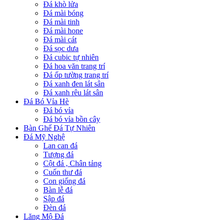
Đá khò lửa
Đá mài bóng
Đá mài tinh
Đá mài hone
Đá mài cát
Đá sọc dưa
Đá cubic tự nhiên
Đá hoa văn trang trí
Đá ốp tường trang trí
Đá xanh đen lát sân
Đá xanh rêu lát sân
Đá Bó Vỉa Hè
Đá bó vỉa
Đá bó vỉa bồn cây
Bàn Ghế Đá Tự Nhiên
Đá Mỹ Nghệ
Lan can đá
Tượng đá
Cột đá , Chân tảng
Cuốn thư đá
Con giống đá
Bàn lễ đá
Sập đá
Đèn đá
Lăng Mộ Đá