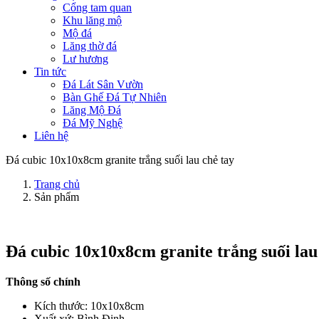
Cổng tam quan
Khu lăng mộ
Mộ đá
Lăng thờ đá
Lư hương
Tin tức
Đá Lát Sân Vườn
Bàn Ghế Đá Tự Nhiên
Lăng Mộ Đá
Đá Mỹ Nghệ
Liên hệ
Đá cubic 10x10x8cm granite trắng suối lau chẻ tay
Trang chủ
Sản phẩm
Đá cubic 10x10x8cm granite trắng suối lau
Thông số chính
Kích thước: 10x10x8cm
Xuất xứ: Bình Định