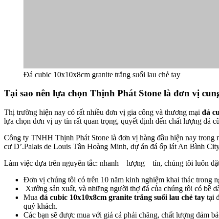
Đá cubic 10x10x8cm granite trắng suối lau chẻ tay
Tại sao nên lựa chọn Thịnh Phát Stone là đơn vị cu
Thị trường hiện nay có rất nhiều đơn vị gia công và thương mại
đá cu
lựa chọn đơn vị uy tín rất quan trọng, quyết định đến chất lượng đá c
Công ty TNHH Thịnh Phát Stone là đơn vị hàng đầu hiện nay trong ngà
cư D’.Palais de Louis Tân Hoàng Minh, dự án đá ốp lát An Bình Ci
Làm việc dựa trên nguyên tắc: nhanh – lượng – tín, chúng tôi luôn đặ
Đơn vị chúng tôi có trên 10 năm kinh nghiệm khai thác trong n
Xưởng sản xuất, và những người thợ đá của chúng tôi có bề dà
Mua
đá cubic 10x10x8cm granite trắng suối lau chẻ tay
tại 
quý khách.
Các bạn sẽ được mua với giá cả phải chăng, chất lượng đảm bảo