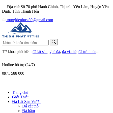
Địa chỉ: Số 70 phố Hành Chính, Thị trấn Yên Lâm, Huyện Yên
Định, Tỉnh Thanh Hóa
trungkienhust89@gmail.com
Từ khóa phổ biến:
đá lát sân
,
ghế đá
,
đá vỉa hè
,
đá tự nhiên
...
Hotline hỗ trợ (24/7)
0971 588 000
Trang chủ
Giới Thiệu
Đá Lát Sân Vườn
Đá cắt thô
Đá băm