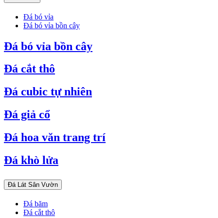
Đá bó vỉa
Đá bó vỉa bồn cây
Đá bó vỉa bồn cây
Đá cắt thô
Đá cubic tự nhiên
Đá giả cổ
Đá hoa văn trang trí
Đá khò lửa
Đá Lát Sân Vườn
Đá băm
Đá cắt thô