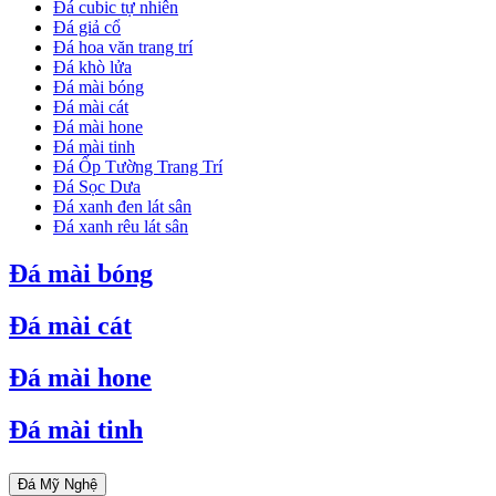
Đá cubic tự nhiên
Đá giả cổ
Đá hoa văn trang trí
Đá khò lửa
Đá mài bóng
Đá mài cát
Đá mài hone
Đá mài tinh
Đá Ốp Tường Trang Trí
Đá Sọc Dưa
Đá xanh đen lát sân
Đá xanh rêu lát sân
Đá mài bóng
Đá mài cát
Đá mài hone
Đá mài tinh
Đá Mỹ Nghệ