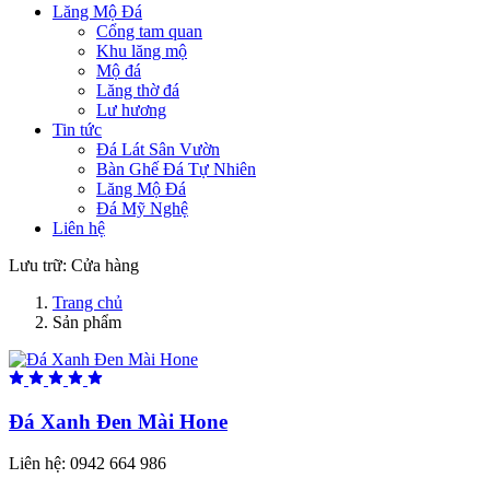
Lăng Mộ Đá
Cổng tam quan
Khu lăng mộ
Mộ đá
Lăng thờ đá
Lư hương
Tin tức
Đá Lát Sân Vườn
Bàn Ghế Đá Tự Nhiên
Lăng Mộ Đá
Đá Mỹ Nghệ
Liên hệ
Lưu trữ:
Cửa hàng
Trang chủ
Sản phẩm
Đá Xanh Đen Mài Hone
Liên hệ:
0942 664 986