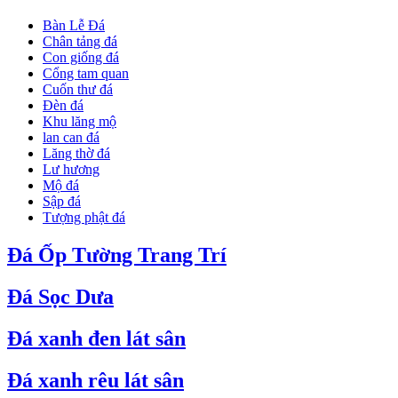
Bàn Lễ Đá
Chân tảng đá
Con giống đá
Cổng tam quan
Cuốn thư đá
Đèn đá
Khu lăng mộ
lan can đá
Lăng thờ đá
Lư hương
Mộ đá
Sập đá
Tượng phật đá
Đá Ốp Tường Trang Trí
Đá Sọc Dưa
Đá xanh đen lát sân
Đá xanh rêu lát sân