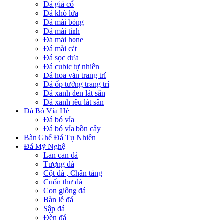
Đá giả cổ
Đá khò lửa
Đá mài bóng
Đá mài tinh
Đá mài hone
Đá mài cát
Đá sọc dưa
Đá cubic tự nhiên
Đá hoa văn trang trí
Đá ốp tường trang trí
Đá xanh đen lát sân
Đá xanh rêu lát sân
Đá Bó Vỉa Hè
Đá bó vỉa
Đá bó vỉa bồn cây
Bàn Ghế Đá Tự Nhiên
Đá Mỹ Nghệ
Lan can đá
Tượng đá
Cột đá , Chân tảng
Cuốn thư đá
Con giống đá
Bàn lễ đá
Sập đá
Đèn đá