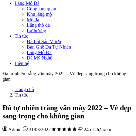
Lăng Mộ Đá
Cổng tam quan
Khu lăng mộ
Mộ đá
Lăng thờ đá
Lư hương
Tin tức
Đá Lát Sân Vườn
Bàn Ghế Đá Tự Nhiên
Lăng Mộ Đá
Đá Mỹ Nghệ
Liên hệ
Đá tự nhiên trắng vân mây 2022 – Vẻ đẹp sang trọng cho không
gian
Trang chủ
Tin tức
Đá tự nhiên trắng vân mây 2022 – Vẻ đẹp
sang trọng cho không gian
Admin
31/03/2022
245 Lượt xem