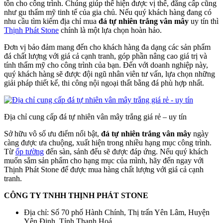
tồn cho công trình. Chúng giúp thể hiện được vị thế, đẳng cấp cũng
như gu thẩm mỹ tinh tế của gia chủ. Nếu quý khách hàng đang có
nhu cầu tìm kiếm địa chỉ mua
đá tự nhiên trắng vân mây
uy tín thì
Thịnh Phát Stone
chính là một lựa chọn hoàn hảo.
Đơn vị bảo đảm mang đến cho khách hàng đa dạng các sản phẩm
đá chất lượng với giá cả cạnh tranh, góp phần nâng cao giá trị và
tính thẩm mỹ cho công trình của bạn. Đến với doanh nghiệp này,
quý khách hàng sẽ được đội ngũ nhân viên tư vấn, lựa chọn những
giải pháp thiết kế, thi công nội ngoại thất bằng đá phù hợp nhất.
Địa chỉ cung cấp đá tự nhiên vân mây trắng giá rẻ – uy tín
Sở hữu vô số ưu điểm nổi bật,
đá tự nhiên trắng vân mây
ngày
càng được ưa chuộng, xuất hiện trong nhiều hạng mục công trình.
Từ
ốp tường
đến sàn, sảnh đểu sẽ được đáp ứng. Nếu quý khách
muốn sắm sản phẩm cho hạng mục của mình, hãy đến ngay với
Thịnh Phát Stone để được mua hàng chất lượng với giá cả cạnh
tranh.
CÔNG TY TNHH THỊNH PHÁT STONE
Địa chỉ: Số 70 phố Hành Chính, Thị trấn Yên Lâm, Huyện
Yên Định, Tỉnh Thanh Hoá.