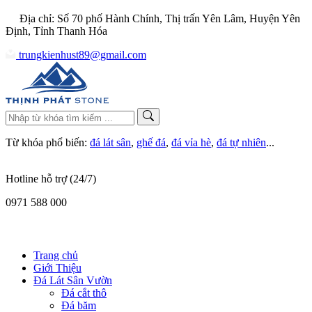
Địa chỉ: Số 70 phố Hành Chính, Thị trấn Yên Lâm, Huyện Yên
Định, Tỉnh Thanh Hóa
trungkienhust89@gmail.com
Từ khóa phổ biến:
đá lát sân
,
ghế đá
,
đá vỉa hè
,
đá tự nhiên
...
Hotline hỗ trợ (24/7)
0971 588 000
Trang chủ
Giới Thiệu
Đá Lát Sân Vườn
Đá cắt thô
Đá băm