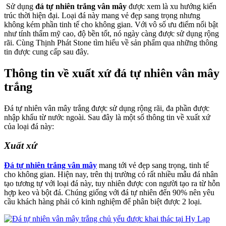
Sử dụng
đá tự nhiên trắng vân mây
được xem là xu hướng kiến
trúc thời hiện đại. Loại đá này mang vẻ đẹp sang trọng nhưng
không kém phần tinh tế cho không gian. Với vô số ưu điểm nổi bật
như tính thẩm mỹ cao, độ bền tốt, nó ngày càng được sử dụng rộng
rãi. Cùng Thịnh Phát Stone tìm hiểu về sản phẩm qua những thông
tin được cung cấp sau đây.
Thông tin về xuất xứ đá tự nhiên vân mây
trắng
Đá tự nhiên vân mây trắng được sử dụng rộng rãi, đa phần được
nhập khẩu từ nước ngoài. Sau đây là một số thông tin về xuất xứ
của loại đá này:
Xuất xứ
Đá tự nhiên trắng vân mây
mang tới vẻ đẹp sang trọng, tinh tế
cho không gian. Hiện nay, trên thị trường có rất nhiều mẫu đá nhân
tạo tương tự với loại đá này, tuy nhiên được con người tạo ra từ hỗn
hợp keo và bột đá. Chúng giống với đá tự nhiên đến 90% nên yêu
cầu khách hàng phải có kinh nghiệm để phân biệt được 2 loại.