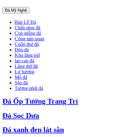
Đá Mỹ Nghệ
Bàn Lễ Đá
Chân tảng đá
Con giống đá
Cổng tam quan
Cuốn thư đá
Đèn đá
Khu lăng mộ
lan can đá
Lăng thờ đá
Lư hương
Mộ đá
Sập đá
Tượng phật đá
Đá Ốp Tường Trang Trí
Đá Sọc Dưa
Đá xanh đen lát sân