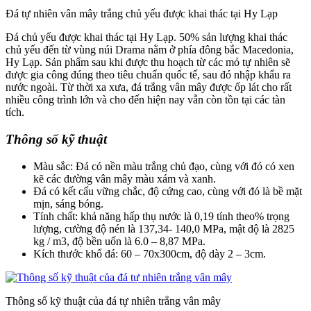
Đá tự nhiên vân mây trắng chủ yếu được khai thác tại Hy Lạp
Đá chủ yếu được khai thác tại Hy Lạp. 50% sản lượng khai thác
chủ yếu đến từ vùng núi Drama nằm ở phía đông bắc Macedonia,
Hy Lạp. Sản phẩm sau khi được thu hoạch từ các mỏ tự nhiên sẽ
được gia công đúng theo tiêu chuẩn quốc tế, sau đó nhập khẩu ra
nước ngoài. Từ thời xa xưa, đá trắng vân mây được ốp lát cho rất
nhiều công trình lớn và cho đến hiện nay vẫn còn tồn tại các tàn
tích.
Thông số kỹ thuật
Màu sắc: Đá có nền màu trắng chủ đạo, cùng với đó có xen
kẽ các đường vân mây màu xám và xanh.
Đá có kết cấu vững chắc, độ cứng cao, cùng với đó là bề mặt
mịn, sáng bóng.
Tính chất: khả năng hấp thụ nước là 0,19 tính theo% trọng
lượng, cường độ nén là 137,34- 140,0 MPa, mật độ là 2825
kg / m3, độ bền uốn là 6.0 – 8,87 MPa.
Kích thước khổ đá: 60 – 70x300cm, độ dày 2 – 3cm.
Thông số kỹ thuật của đá tự nhiên trắng vân mây