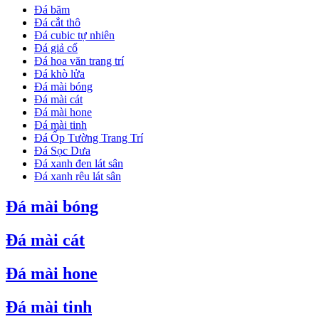
Đá băm
Đá cắt thô
Đá cubic tự nhiên
Đá giả cổ
Đá hoa văn trang trí
Đá khò lửa
Đá mài bóng
Đá mài cát
Đá mài hone
Đá mài tinh
Đá Ốp Tường Trang Trí
Đá Sọc Dưa
Đá xanh đen lát sân
Đá xanh rêu lát sân
Đá mài bóng
Đá mài cát
Đá mài hone
Đá mài tinh