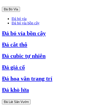
Đá Bó Vỉa
Đá bó vỉa
Đá bó vỉa bồn cây
Đá bó vỉa bồn cây
Đá cắt thô
Đá cubic tự nhiên
Đá giả cổ
Đá hoa văn trang trí
Đá khò lửa
Đá Lát Sân Vườn