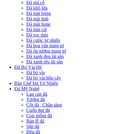
Đá giả cổ
Đá khò lửa
Đá mài bóng
Đá mài tinh
Đá mài hone
Đá mài cát
Đá sọc dưa
Đá cubic tự nhiên
Đá hoa văn trang trí
Đá ốp tường trang trí
Đá xanh đen lát sân
Đá xanh rêu lát sân
Đá Bó Vỉa Hè
Đá bó vỉa
Đá bó vỉa bồn cây
Bàn Ghế Đá Tự Nhiên
Đá Mỹ Nghệ
Lan can đá
Tượng đá
Cột đá , Chân tảng
Cuốn thư đá
Con giống đá
Bàn lễ đá
Sập đá
Đèn đá