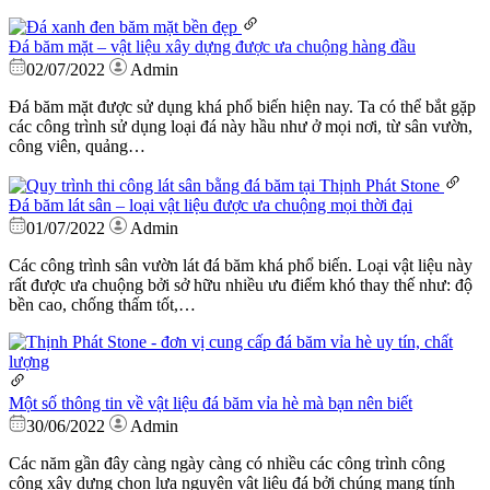
Đá băm mặt – vật liệu xây dựng được ưa chuộng hàng đầu
02/07/2022
Admin
Đá băm mặt được sử dụng khá phổ biến hiện nay. Ta có thể bắt gặp
các công trình sử dụng loại đá này hầu như ở mọi nơi, từ sân vườn,
công viên, quảng…
Đá băm lát sân – loại vật liệu được ưa chuộng mọi thời đại
01/07/2022
Admin
Các công trình sân vườn lát đá băm khá phổ biến. Loại vật liệu này
rất được ưa chuộng bởi sở hữu nhiều ưu điểm khó thay thế như: độ
bền cao, chống thấm tốt,…
Một số thông tin về vật liệu đá băm vỉa hè mà bạn nên biết
30/06/2022
Admin
Các năm gần đây càng ngày càng có nhiều các công trình công
cộng xây dựng chọn lựa nguyên vật liệu đá bởi chúng mang tính