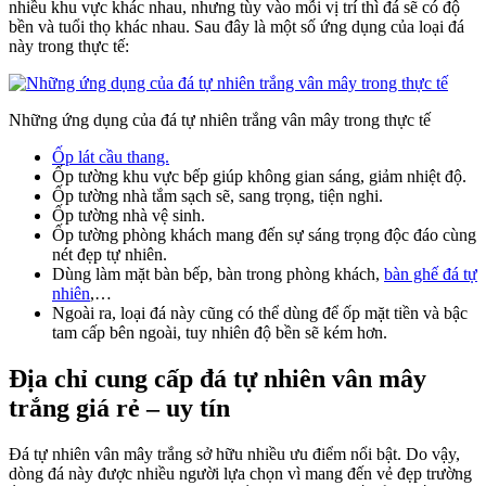
nhiều khu vực khác nhau, nhưng tùy vào mỗi vị trí thì đá sẽ có độ
bền và tuổi thọ khác nhau. Sau đây là một số ứng dụng của loại đá
này trong thực tế:
Những ứng dụng của đá tự nhiên trắng vân mây trong thực tế
Ốp lát cầu thang.
Ốp tường khu vực bếp giúp không gian sáng, giảm nhiệt độ.
Ốp tường nhà tắm sạch sẽ, sang trọng, tiện nghi.
Ốp tường nhà vệ sinh.
Ốp tường phòng khách mang đến sự sáng trọng độc đáo cùng
nét đẹp tự nhiên.
Dùng làm mặt bàn bếp, bàn trong phòng khách,
bàn ghế đá tự
nhiên
,…
Ngoài ra, loại đá này cũng có thể dùng để ốp mặt tiền và bậc
tam cấp bên ngoài, tuy nhiên độ bền sẽ kém hơn.
Địa chỉ cung cấp đá tự nhiên vân mây
trắng giá rẻ – uy tín
Đá tự nhiên vân mây trắng sở hữu nhiều ưu điểm nổi bật. Do vậy,
dòng đá này được nhiều người lựa chọn vì mang đến vẻ đẹp trường