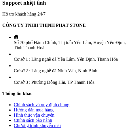
Support nhiệt tình
Hỗ trợ khách hàng 24/7
CÔNG TY TNHH THỊNH PHÁT STONE
Số 70 phố Hành Chính, Thị trấn Yên Lâm, Huyện Yên Định,
Tỉnh Thanh Hoá
Cơ sở 1 : Làng nghề đá Yên Lâm, Yên Định, Thanh Hóa
Cơ sở 2 : Làng nghề đá Ninh Vân, Ninh Bình
Cơ sở 3 : Phường Đông Hải, TP Thanh Hóa
Thông tin khác
Chính sách và quy định chung
Hướng dẫn mua hàng
Hình thức vận chuyển
Chính sách bảo hành
Chương trình khuyến mãi