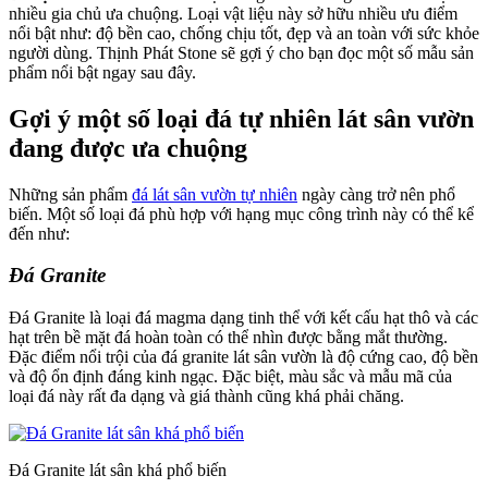
nhiều gia chủ ưa chuộng. Loại vật liệu này sở hữu nhiều ưu điểm
nổi bật như: độ bền cao, chống chịu tốt, đẹp và an toàn với sức khỏe
người dùng. Thịnh Phát Stone sẽ gợi ý cho bạn đọc một số mẫu sản
phẩm nổi bật ngay sau đây.
Gợi ý một số loại đá tự nhiên lát sân vườn
đang được ưa chuộng
Những sản phẩm
đá lát sân vườn tự nhiên
ngày càng trở nên phổ
biến. Một số loại đá phù hợp với hạng mục công trình này có thể kể
đến như:
Đá Granite
Đá Granite là loại đá magma dạng tinh thể với kết cấu hạt thô và các
hạt trên bề mặt đá hoàn toàn có thể nhìn được bằng mắt thường.
Đặc điểm nổi trội của đá granite lát sân vườn là độ cứng cao, độ bền
và độ ổn định đáng kinh ngạc. Đặc biệt, màu sắc và mẫu mã của
loại đá này rất đa dạng và giá thành cũng khá phải chăng.
Đá Granite lát sân khá phổ biến