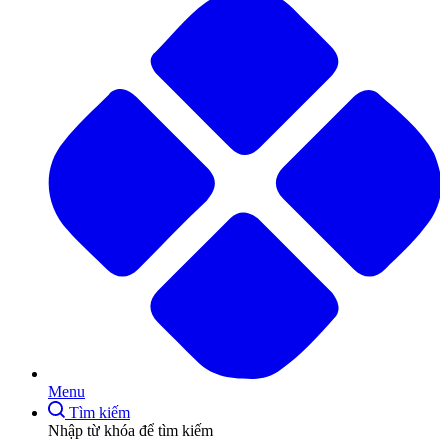
Menu
Tìm kiếm
Nhập từ khóa để tìm kiếm