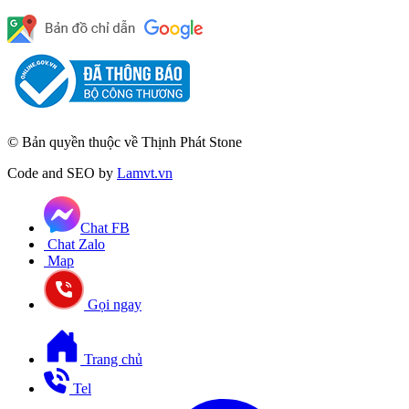
© Bản quyền thuộc về Thịnh Phát Stone
Code and SEO by
Lamvt.vn
Chat FB
Chat Zalo
Map
Gọi ngay
Trang chủ
Tel