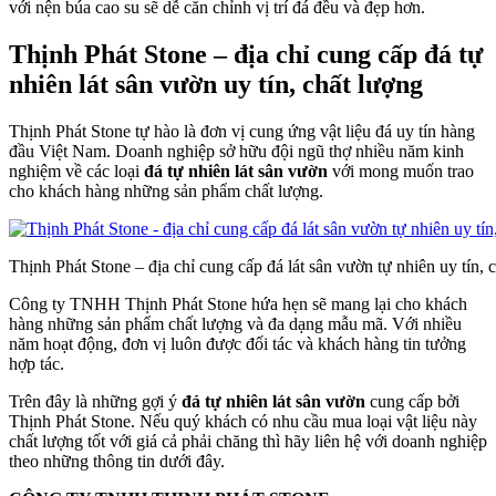
với nện búa cao su sẽ dễ căn chỉnh vị trí đá đều và đẹp hơn.
Thịnh Phát Stone – địa chỉ cung cấp đá tự
nhiên lát sân vườn uy tín, chất lượng
Thịnh Phát Stone tự hào là đơn vị cung ứng vật liệu đá uy tín hàng
đầu Việt Nam. Doanh nghiệp sở hữu đội ngũ thợ nhiều năm kinh
nghiệm về các loại
đá tự nhiên lát sân vườn
với mong muốn trao
cho khách hàng những sản phẩm chất lượng.
Thịnh Phát Stone – địa chỉ cung cấp đá lát sân vườn tự nhiên uy tín, 
Công ty TNHH Thịnh Phát Stone hứa hẹn sẽ mang lại cho khách
hàng những sản phẩm chất lượng và đa dạng mẫu mã. Với nhiều
năm hoạt động, đơn vị luôn được đối tác và khách hàng tin tưởng
hợp tác.
Trên đây là những gợi ý
đá tự nhiên lát sân vườn
cung cấp bởi
Thịnh Phát Stone. Nếu quý khách có nhu cầu mua loại vật liệu này
chất lượng tốt với giá cả phải chăng thì hãy liên hệ với doanh nghiệp
theo những thông tin dưới đây.