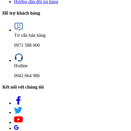
Hướng dẫn đổi trả hàng
Hỗ trợ khách hàng
Tư vấn bán hàng
0971 588 000
Hotline
0942 664 986
Kết nối với chúng tôi