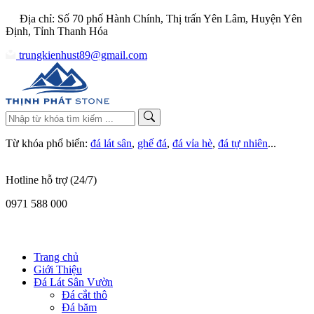
Địa chỉ: Số 70 phố Hành Chính, Thị trấn Yên Lâm, Huyện Yên
Định, Tỉnh Thanh Hóa
trungkienhust89@gmail.com
Từ khóa phổ biến:
đá lát sân
,
ghế đá
,
đá vỉa hè
,
đá tự nhiên
...
Hotline hỗ trợ (24/7)
0971 588 000
Trang chủ
Giới Thiệu
Đá Lát Sân Vườn
Đá cắt thô
Đá băm