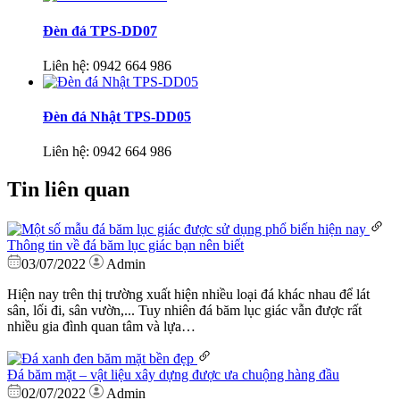
Đèn đá TPS-DD07
Liên hệ:
0942 664 986
Đèn đá Nhật TPS-DD05
Liên hệ:
0942 664 986
Tin liên quan
Thông tin về đá băm lục giác bạn nên biết
03/07/2022
Admin
Hiện nay trên thị trường xuất hiện nhiều loại đá khác nhau để lát
sân, lối đi, sân vườn,... Tuy nhiên đá băm lục giác vẫn được rất
nhiều gia đình quan tâm và lựa…
Đá băm mặt – vật liệu xây dựng được ưa chuộng hàng đầu
02/07/2022
Admin