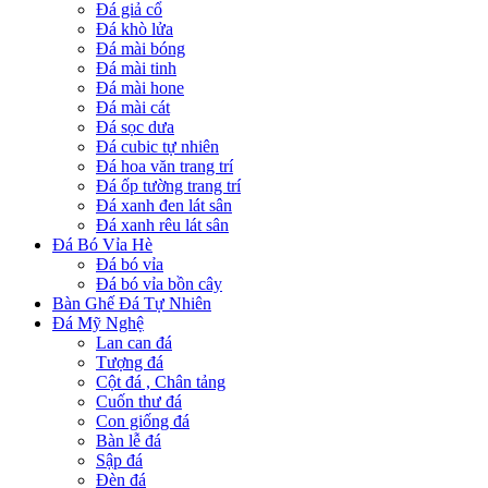
Đá giả cổ
Đá khò lửa
Đá mài bóng
Đá mài tinh
Đá mài hone
Đá mài cát
Đá sọc dưa
Đá cubic tự nhiên
Đá hoa văn trang trí
Đá ốp tường trang trí
Đá xanh đen lát sân
Đá xanh rêu lát sân
Đá Bó Vỉa Hè
Đá bó vỉa
Đá bó vỉa bồn cây
Bàn Ghế Đá Tự Nhiên
Đá Mỹ Nghệ
Lan can đá
Tượng đá
Cột đá , Chân tảng
Cuốn thư đá
Con giống đá
Bàn lễ đá
Sập đá
Đèn đá