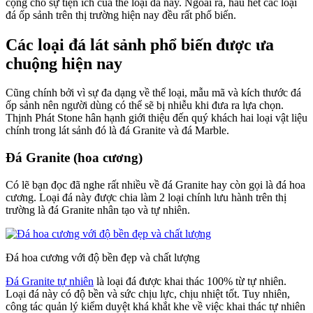
cộng cho sự tiện ích của thể loại đá này. Ngoài ra, hầu hết các loại
đá ốp sảnh trên thị trường hiện nay đều rất phổ biến.
Các loại đá lát sảnh phổ biến được ưa
chuộng hiện nay
Cũng chính bởi vì sự đa dạng về thể loại, mẫu mã và kích thước đá
ốp sảnh nên người dùng có thể sẽ bị nhiễu khi đưa ra lựa chọn.
Thịnh Phát Stone hân hạnh giới thiệu đến quý khách hai loại vật liệu
chính trong lát sảnh đó là đá Granite và đá Marble.
Đá Granite (hoa cương)
Có lẽ bạn đọc đã nghe rất nhiều về đá Granite hay còn gọi là đá hoa
cương. Loại đá này được chia làm 2 loại chính lưu hành trên thị
trường là đá Granite nhân tạo và tự nhiên.
Đá hoa cương với độ bền đẹp và chất lượng
Đá Granite tự nhiên
là loại đá được khai thác 100% từ tự nhiên.
Loại đá này có độ bền và sức chịu lực, chịu nhiệt tốt. Tuy nhiên,
công tác quản lý kiểm duyệt khá khắt khe về việc khai thác tự nhiên