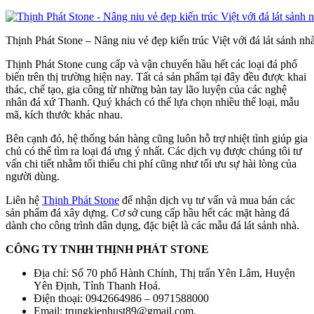
Thịnh Phát Stone – Nâng niu vẻ đẹp kiến trúc Việt với đá lát sảnh nh
Thịnh Phát Stone cung cấp và vận chuyển hầu hết các loại đá phổ
biến trên thị trường hiện nay. Tất cả sản phẩm tại đây đều được khai
thác, chế tạo, gia công từ những bàn tay lão luyện của các nghệ
nhân đá xứ Thanh. Quý khách có thể lựa chọn nhiều thể loại, mẫu
mã, kích thước khác nhau.
Bên cạnh đó, hệ thống bán hàng cũng luôn hỗ trợ nhiệt tình giúp gia
chủ có thể tìm ra loại đá ưng ý nhất. Các dịch vụ được chúng tôi tư
vấn chi tiết nhằm tối thiểu chi phí cũng như tối ưu sự hài lòng của
người dùng.
Liên hệ
Thịnh Phát Stone
để nhận dịch vụ tư vấn và mua bán các
sản phẩm đá xây dựng. Cơ sở cung cấp hầu hết các mặt hàng đá
dành cho công trình dân dụng, đặc biệt là các mẫu đá lát sảnh nhà.
CÔNG TY TNHH THỊNH PHÁT STONE
Địa chỉ: Số 70 phố Hành Chính, Thị trấn Yên Lâm, Huyện
Yên Định, Tỉnh Thanh Hoá.
Điện thoại: 0942664986 – 0971588000
Email: trungkienhust89@gmail.com.