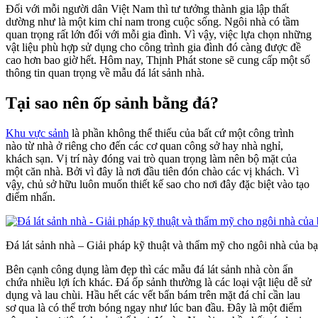
Đối với mỗi người dân Việt Nam thì tư tưởng thành gia lập thất
dường như là một kim chỉ nam trong cuộc sống. Ngôi nhà có tầm
quan trọng rất lớn đối với mỗi gia đình. Vì vậy, việc lựa chọn những
vật liệu phù hợp sử dụng cho công trình gia đình đó càng được đề
cao hơn bao giờ hết. Hôm nay, Thịnh Phát stone sẽ cung cấp một số
thông tin quan trọng về mẫu đá lát sảnh nhà.
Tại sao nên ốp sảnh bằng đá?
Khu vực sảnh
là phần không thể thiếu của bất cứ một công trình
nào từ nhà ở riêng cho đến các cơ quan công sở hay nhà nghỉ,
khách sạn. Vị trí này đóng vai trò quan trọng làm nên bộ mặt của
một căn nhà. Bởi vì đây là nơi đầu tiên đón chào các vị khách. Vì
vậy, chủ sở hữu luôn muốn thiết kế sao cho nơi đây đặc biệt vào tạo
điểm nhấn.
Đá lát sảnh nhà – Giải pháp kỹ thuật và thẩm mỹ cho ngôi nhà của b
Bên cạnh công dụng làm đẹp thì các mẫu đá lát sảnh nhà còn ẩn
chứa nhiều lợi ích khác. Đá ốp sảnh thường là các loại vật liệu dễ sử
dụng và lau chùi. Hầu hết các vết bẩn bám trên mặt đá chỉ cần lau
sơ qua là có thể trơn bóng ngay như lúc ban đầu. Đây là một điểm