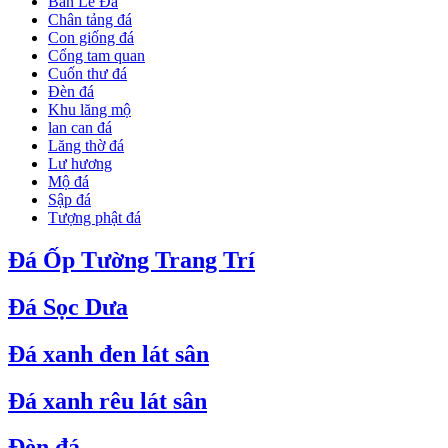
Bàn Lễ Đá
Chân tảng đá
Con giống đá
Cổng tam quan
Cuốn thư đá
Đèn đá
Khu lăng mộ
lan can đá
Lăng thờ đá
Lư hương
Mộ đá
Sập đá
Tượng phật đá
Đá Ốp Tường Trang Trí
Đá Sọc Dưa
Đá xanh đen lát sân
Đá xanh rêu lát sân
Đèn đá