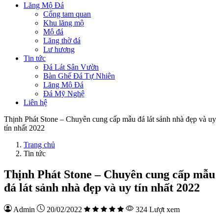
Lăng Mộ Đá
Cổng tam quan
Khu lăng mộ
Mộ đá
Lăng thờ đá
Lư hương
Tin tức
Đá Lát Sân Vườn
Bàn Ghế Đá Tự Nhiên
Lăng Mộ Đá
Đá Mỹ Nghệ
Liên hệ
Thịnh Phát Stone – Chuyên cung cấp mẫu đá lát sảnh nhà đẹp và uy
tín nhất 2022
Trang chủ
Tin tức
Thịnh Phát Stone – Chuyên cung cấp mẫu
đá lát sảnh nhà đẹp và uy tín nhất 2022
Admin
20/02/2022
324 Lượt xem