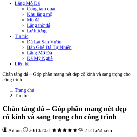
Lăng Mộ Đá
Cổng tam quan
Khu lăng mộ
Mộ đá
Lăng thờ đá
Lư hương
Tin tức
Đá Lát Sân Vườn
Bàn Ghế Đá Tự Nhiên
Lăng Mộ Đá
Đá Mỹ Nghệ
Liên hệ
Chân tảng đá – Góp phần mang nét đẹp cổ kính và sang trọng cho
công trình
Trang chủ
Tin tức
Chân tảng đá – Góp phần mang nét đẹp
cổ kính và sang trọng cho công trình
Admin
20/10/2021
212 Lượt xem