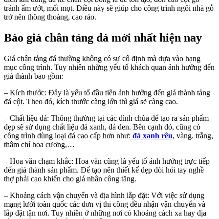
tránh ẩm ướt, mối mọt. Điều này sẽ giúp cho công trình ngôi nhà gỗ
trở nên thông thoáng, cao ráo.
Báo giá chân tảng đá mới nhất hiện nay
Giá chân tảng đá thường không có sự cố định mà dựa vào hạng
mục công trình. Tuy nhiên những yếu tố khách quan ảnh hưởng đến
giá thành bao gồm:
– Kích thước: Đây là yếu tố đầu tiên ảnh hưởng đến giá thành tảng
đá cột. Theo đó, kích thước càng lớn thì giá sẽ càng cao.
– Chất liệu đá: Thông thường tại các đình chùa để tạo ra sản phẩm
đẹp sẽ sử dụng chất liệu đá xanh, đá đen. Bên cạnh đó, cũng có
công trình dùng loại đá cao cấp hơn như:
đá xanh rêu
, vàng. trắng,
thâm chí hoa cương,…
– Hoa văn chạm khắc: Hoa văn cũng là yếu tố ảnh hưởng trực tiếp
đến giá thành sản phẩm. Để tạo nên thiết kế đẹp đòi hỏi tay nghề
thợ phải cao khiến cho giá nhân công tăng.
– Khoảng cách vận chuyển và địa hình lắp đặt: Với việc sử dụng
mạng lưới toàn quốc các đơn vị thi công đều nhận vận chuyển và
lắp đặt tận nơi. Tuy nhiên ở những nơi có khoảng cách xa hay địa