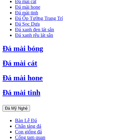
Đá mài cát
Đá mài hone
Đá mài tinh
Đá Ốp Tường Trang Trí
Đá Sọc Dưa
Đá xanh đen lát sân
Đá xanh rêu lát sân
Đá mài bóng
Đá mài cát
Đá mài hone
Đá mài tinh
Đá Mỹ Nghệ
Bàn Lễ Đá
Chân tảng đá
Con giống đá
Cổng tam quan