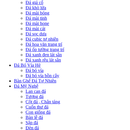
Đá giả cổ
Đá khò lửa
Đá mài bóng
Đá mài tinh
Đá mài hone
Đá mài cát
Đá sọc dưa
Đá cubic tự nhiên
Đá hoa văn trang trí
Đá ốp tường trang trí
Đá xanh đen lát sân
Đá xanh rêu lát sân
Đá Bó Vỉa Hè
Đá bó vỉa
Đá bó vỉa bồn cây
Bàn Ghế Đá Tự Nhiên
Đá Mỹ Nghệ
Lan can đá
Tượng đá
Cột đá , Chân tảng
Cuốn thư đá
Con giống đá
Bàn lễ đá
Sập đá
Đèn đá