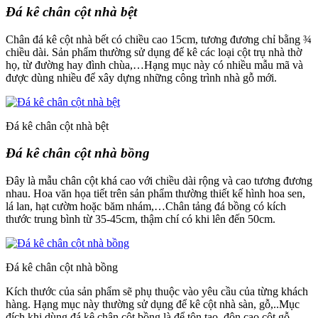
Đá kê chân cột nhà bệt
Chân đá kê cột nhà bết có chiều cao 15cm, tương đương chỉ bằng ¾
chiều dài. Sản phẩm thường sử dụng để kê các loại cột trụ nhà thờ
họ, từ đường hay đình chùa,…Hạng mục này có nhiều mẫu mã và
được dùng nhiều để xây dựng những công trình nhà gỗ mới.
Đá kê chân cột nhà bệt
Đá kê chân cột nhà bồng
Đây là mẫu chân cột khá cao với chiều dài rộng và cao tương đương
nhau. Hoa văn họa tiết trên sản phẩm thường thiết kế hình hoa sen,
lá lan, hạt cườm hoặc băm nhám,…Chân tảng đá bồng có kích
thước trung bình từ 35-45cm, thậm chí có khi lên đến 50cm.
Đá kê chân cột nhà bồng
Kích thước của sản phẩm sẽ phụ thuộc vào yêu cầu của từng khách
hàng. Hạng mục này thường sử dụng để kê cột nhà sàn, gỗ,..Mục
đích khi dùng đá kê chân cột bồng là để tôn tạo, đôn cao cột gỗ