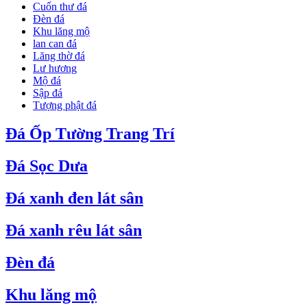
Cuốn thư đá
Đèn đá
Khu lăng mộ
lan can đá
Lăng thờ đá
Lư hương
Mộ đá
Sập đá
Tượng phật đá
Đá Ốp Tường Trang Trí
Đá Sọc Dưa
Đá xanh đen lát sân
Đá xanh rêu lát sân
Đèn đá
Khu lăng mộ