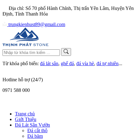
Địa chỉ: Số 70 phố Hành Chính, Thị trấn Yên Lâm, Huyện Yên
Định, Tỉnh Thanh Hóa
trungkienhust89@gmail.com
Từ khóa phổ biến:
đá lát sân
,
ghế đá
,
đá vỉa hè
,
đá tự nhiên
...
Hotline hỗ trợ (24/7)
0971 588 000
Trang chủ
Giới Thiệu
Đá Lát Sân Vườn
Đá cắt thô
Đá băm