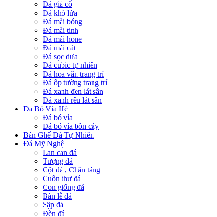
Đá giả cổ
Đá khò lửa
Đá mài bóng
Đá mài tinh
Đá mài hone
Đá mài cát
Đá sọc dưa
Đá cubic tự nhiên
Đá hoa văn trang trí
Đá ốp tường trang trí
Đá xanh đen lát sân
Đá xanh rêu lát sân
Đá Bó Vỉa Hè
Đá bó vỉa
Đá bó vỉa bồn cây
Bàn Ghế Đá Tự Nhiên
Đá Mỹ Nghệ
Lan can đá
Tượng đá
Cột đá , Chân tảng
Cuốn thư đá
Con giống đá
Bàn lễ đá
Sập đá
Đèn đá