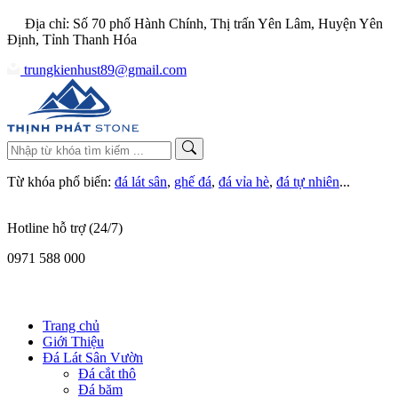
Địa chỉ: Số 70 phố Hành Chính, Thị trấn Yên Lâm, Huyện Yên
Định, Tỉnh Thanh Hóa
trungkienhust89@gmail.com
Từ khóa phổ biến:
đá lát sân
,
ghế đá
,
đá vỉa hè
,
đá tự nhiên
...
Hotline hỗ trợ (24/7)
0971 588 000
Trang chủ
Giới Thiệu
Đá Lát Sân Vườn
Đá cắt thô
Đá băm