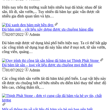
Hiện nay trên thị trường xuất hiện nhiều loại đá khác nhau để lát
sân, lối đi, sân vườn,... Tuy nhiên đá băm lục giác vẫn được rất
nhiều gia đình quan tâm và lựa…
Đá băm mặt – vật liệu xây dựng được ưa chuộng hàng đầu
02/07/2022
Admin
Đá băm mặt được sử dụng khá phổ biến hiện nay. Ta có thể bắt gặp
các công trình sử dụng loại đá này hầu như ở mọi nơi, từ sân vườn,
công viên, quảng…
Đá băm lát sân – loại vật liệu được ưa chuộng mọi thời đại
01/07/2022
Admin
Các công trình sân vườn lát đá băm khá phổ biến. Loại vật liệu này
rất được ưa chuộng bởi sở hữu nhiều ưu điểm khó thay thế như: độ
bền cao, chống thấm tốt,…
Một số thông tin về vật liệu đá băm vỉa hè mà bạn nên biết