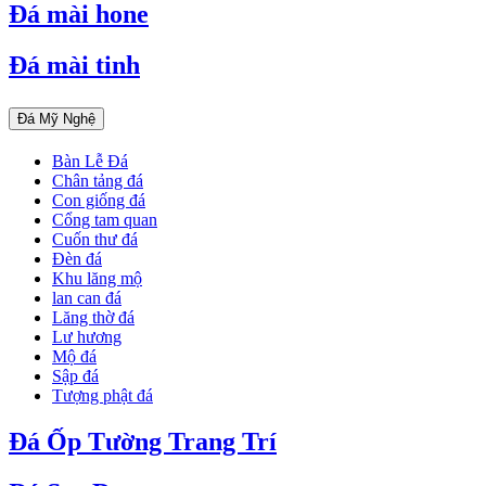
Đá mài hone
Đá mài tinh
Đá Mỹ Nghệ
Bàn Lễ Đá
Chân tảng đá
Con giống đá
Cổng tam quan
Cuốn thư đá
Đèn đá
Khu lăng mộ
lan can đá
Lăng thờ đá
Lư hương
Mộ đá
Sập đá
Tượng phật đá
Đá Ốp Tường Trang Trí