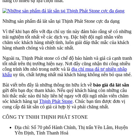
hàng có nhiều sự lựa chọn nhất.
Những sản phẩm đá lát sân tại Thịnh Phát Stone cực đa dạng
Vì thế khi bạn đến với địa chỉ uy tín này đảm bảo rằng sẽ có những
trải nghiệm tốt nhất về các dịch vụ. Đặc biệt đội ngũ nhân viên
chăm sóc khách hàng nhiệt tình, luôn giải đáp thắc mắc của khách
hàng nhanh chóng và chính xác nhất.
Ngoài ra, Thịnh Phát stone có chế độ bảo hành và giá cả cạnh tranh
tốt nhất trên thị trường hiện nay. Nơi đây cũng nhận thi công nhiều
công trình lớn nhỏ trong nước và là
địa chỉ mua đá tự nhiên nhập
khẩu
uy tín, chất lượng nhất mà khách hàng không nên bỏ qua nhé.
Bài viết trên đây là những thông tin hữu ích về
báo giá đá lát sân
gửi đến bạn đọc tham khảo. Nếu quý khách hàng còn những câu
hỏi thắc mắc nào thì hãy liên hệ ngay với đội ngũ nhân viên chăm
sóc khách hàng tại
Thịnh Phát Stone
. Chúc bạn tìm được đơn vị
cung cấp đá lát sân có giá cả hợp lý và phải chăng nhất.
CÔNG TY TNHH THỊNH PHÁT STONE
Địa chỉ: Số 70 phố Hành Chính, Thị trấn Yên Lâm, Huyện
Yên Định, Tỉnh Thanh Hoá