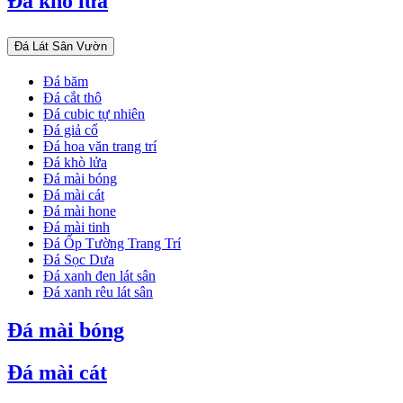
Đá khò lửa
Đá Lát Sân Vườn
Đá băm
Đá cắt thô
Đá cubic tự nhiên
Đá giả cổ
Đá hoa văn trang trí
Đá khò lửa
Đá mài bóng
Đá mài cát
Đá mài hone
Đá mài tinh
Đá Ốp Tường Trang Trí
Đá Sọc Dưa
Đá xanh đen lát sân
Đá xanh rêu lát sân
Đá mài bóng
Đá mài cát