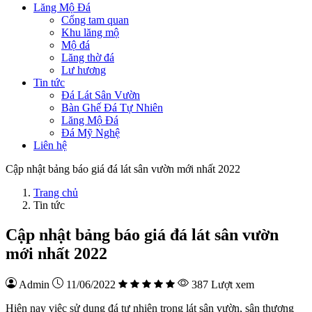
Lăng Mộ Đá
Cổng tam quan
Khu lăng mộ
Mộ đá
Lăng thờ đá
Lư hương
Tin tức
Đá Lát Sân Vườn
Bàn Ghế Đá Tự Nhiên
Lăng Mộ Đá
Đá Mỹ Nghệ
Liên hệ
Cập nhật bảng báo giá đá lát sân vườn mới nhất 2022
Trang chủ
Tin tức
Cập nhật bảng báo giá đá lát sân vườn
mới nhất 2022
Admin
11/06/2022
387 Lượt xem
Hiện nay việc sử dụng đá tự nhiên trong lát sân vườn, sân thượng