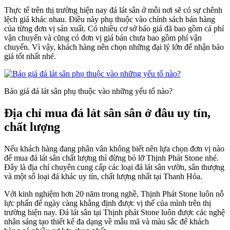
Thực tế trên thị trường hiện nay đá lát sân ở mỗi nơi sẽ có sự chênh
lệch giá khác nhau. Điều này phụ thuộc vào chính sách bán hàng
của từng đơn vị sản xuất. Có nhiều cơ sở báo giá đã bao gồm cả phí
vận chuyển và cũng có đơn vị giá bán chưa bao gồm phí vận
chuyển. Vì vậy, khách hàng nên chọn những đại lý lớn để nhận báo
giá tốt nhất nhé.
Báo giá đá lát sân phụ thuộc vào những yếu tố nào?
Địa chỉ mua đá lát sân sân ở đâu uy tín,
chất lượng
Nếu khách hàng đang phân vân không biết nên lựa chọn đơn vị nào
để mua đá lát sân chất lượng thì đừng bỏ lỡ Thịnh Phát Stone nhé.
Đây là địa chỉ chuyên cung cấp các loại đá lát sân vườn, sân thượng
và một số loại đá khác uy tín, chất lượng nhất tại Thanh Hóa.
Với kinh nghiệm hơn 20 năm trong nghề, Thịnh Phát Stone luôn nỗ
lực phấn để ngày càng khẳng định được vị thế của mình trên thị
trường hiện nay. Đá lát sân tại Thịnh phát Stone luôn được các nghệ
nhân sáng tạo thiết kế đa dạng về mẫu mã và màu sắc để khách