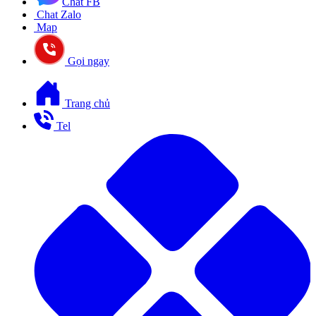
Chat FB
Chat Zalo
Map
Gọi ngay
Trang chủ
Tel