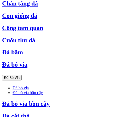
Chân tảng đá
Con giống đá
Cổng tam quan
Cuốn thư đá
Đá băm
Đá bó vỉa
Đá Bó Vỉa
Đá bó vỉa
Đá bó vỉa bồn cây
Đá bó vỉa bồn cây
Đá cắt thô