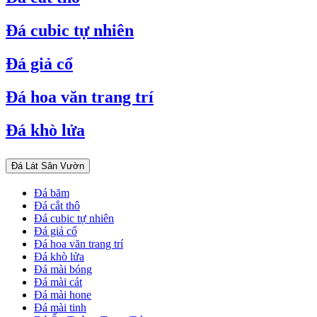
Đá cubic tự nhiên
Đá giả cổ
Đá hoa văn trang trí
Đá khò lửa
Đá Lát Sân Vườn
Đá băm
Đá cắt thô
Đá cubic tự nhiên
Đá giả cổ
Đá hoa văn trang trí
Đá khò lửa
Đá mài bóng
Đá mài cát
Đá mài hone
Đá mài tinh