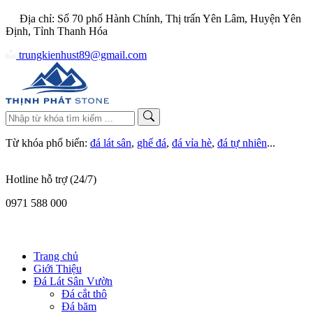
Địa chỉ: Số 70 phố Hành Chính, Thị trấn Yên Lâm, Huyện Yên
Định, Tỉnh Thanh Hóa
trungkienhust89@gmail.com
Từ khóa phổ biến:
đá lát sân
,
ghế đá
,
đá vỉa hè
,
đá tự nhiên
...
Hotline hỗ trợ (24/7)
0971 588 000
Trang chủ
Giới Thiệu
Đá Lát Sân Vườn
Đá cắt thô
Đá băm