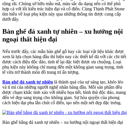
rộng rãi. Chúng sở hữu mẫu mã, màu sắc đa dạng nên có thể phù
hợp cả với lối kiến trúc hiện đại và cổ điển. Cùng Thịnh Phát Stone
tìm hiểu về loại phụ kiện này qua những thông tin được cung cấp
dưới đây.
Bàn ghế đá xanh tự nhiên – xu hướng nội
ngoại thất hiện đại
Nếu trước đây, các mẫu bàn ghế gỗ hay các loại vật liệu khác được
xem là lựa chọn hàng đầu thì hiện nay các thiết kế đá với các chi tiết
được cách điệu độc đáo, tinh tế lại đặc biệt được ưa chuộng. Loại
phụ kiện này không chỉ mang đến một không gian sang trọng, tinh
tế vừa trở thành món đồ trang trí ấn tượng.
Bàn ghế đá xanh tự nhiên
là thành quả của sự sáng tạo, khéo léo
và tỉ mỉ của những người nghệ nhân hàng đầu. Mỗi sản phẩm đều
được chạm khắc tinh xảo với nhiều họa tiết, hình thù độc đáo, mang
đến vẻ đẹp sang trọng cho không gian. Sự hòa quyện của phong
cách hiện đại pha lẫn chút cổ điển, tạo nên một nét đẹp đặc trưng.
Bàn ghế bằng đá xanh tự nhiên – xu hướng nội ngoại thất hiện đại