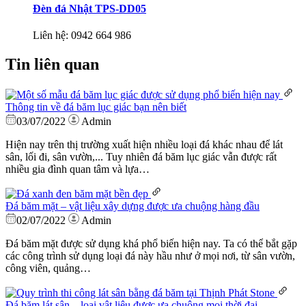
Đèn đá Nhật TPS-DD05
Liên hệ:
0942 664 986
Tin liên quan
Thông tin về đá băm lục giác bạn nên biết
03/07/2022
Admin
Hiện nay trên thị trường xuất hiện nhiều loại đá khác nhau để lát
sân, lối đi, sân vườn,... Tuy nhiên đá băm lục giác vẫn được rất
nhiều gia đình quan tâm và lựa…
Đá băm mặt – vật liệu xây dựng được ưa chuộng hàng đầu
02/07/2022
Admin
Đá băm mặt được sử dụng khá phổ biến hiện nay. Ta có thể bắt gặp
các công trình sử dụng loại đá này hầu như ở mọi nơi, từ sân vườn,
công viên, quảng…
Đá băm lát sân – loại vật liệu được ưa chuộng mọi thời đại