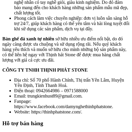
nghệ nhân có tay nghề giỏi, giàu kinh nghiệm. Do đó đảm
bảo mang đến cho khách hàng những sản phẩm mẫu mã đẹp,
chất lượng tốt.
Phong cách làm việc chuyên nghiệp: đơn vị luôn sẵn sàng hỗ
trợ 24/7, giúp khách hàng có thể yên tâm và hài lòng tuyệt đối
khi sử dụng các sản phẩm, dịch vụ tại đây.
Bàn ghế đá xanh tự nhiên
sở hữu nhiều ưu điểm nổi bật, do đó
ngày càng được ưa chuộng và sử dụng rộng rãi. Nếu quý khách
hàng yêu thích và muốn sở hữu cho mình những bộ sản phẩm này,
có thể liên hệ ngay với Thịnh hát Stone để được mua hàng chất
lượng với giá cả cực ưu đãi.
CÔNG TY TNHH THỊNH PHÁT STONE
Địa chỉ: Số 70 phố Hành Chính, Thị trấn Yên Lâm, Huyện
Yên Định, Tỉnh Thanh Hoá.
Điện thoại: 0942664986 – 0971588000
Email: trungkienhust89@gmail.com.
Fanpage:
https://www.facebook.com/damynghethinhphatstone.
Website: https://thinhphatstone.com/.
Hỗ trợ bán hàng