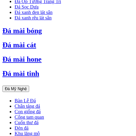
Đá Ốp Tường Trang Trí
Đá Sọc Dưa
Đá xanh đen lát sân
Đá xanh rêu lát sân
Đá mài bóng
Đá mài cát
Đá mài hone
Đá mài tinh
Đá Mỹ Nghệ
Bàn Lễ Đá
Chân tảng đá
Con giống đá
Cổng tam quan
Cuốn thư đá
Đèn đá
Khu lăng mộ