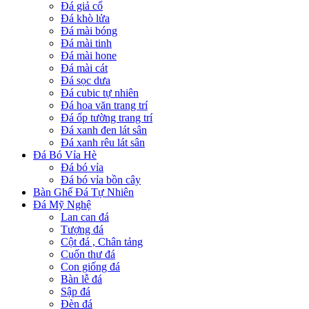
Đá giả cổ
Đá khò lửa
Đá mài bóng
Đá mài tinh
Đá mài hone
Đá mài cát
Đá sọc dưa
Đá cubic tự nhiên
Đá hoa văn trang trí
Đá ốp tường trang trí
Đá xanh đen lát sân
Đá xanh rêu lát sân
Đá Bó Vỉa Hè
Đá bó vỉa
Đá bó vỉa bồn cây
Bàn Ghế Đá Tự Nhiên
Đá Mỹ Nghệ
Lan can đá
Tượng đá
Cột đá , Chân tảng
Cuốn thư đá
Con giống đá
Bàn lễ đá
Sập đá
Đèn đá