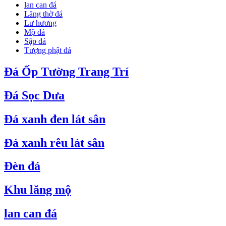
lan can đá
Lăng thờ đá
Lư hương
Mộ đá
Sập đá
Tượng phật đá
Đá Ốp Tường Trang Trí
Đá Sọc Dưa
Đá xanh đen lát sân
Đá xanh rêu lát sân
Đèn đá
Khu lăng mộ
lan can đá