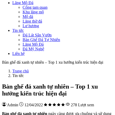
Lăng Mộ Đá
Cổng tam quan
Khu lăng mộ
Mộ đá
Lăng thờ đá
Lư hương
Tin tức
Đá Lát Sân Vườn
Bàn Ghế Đá Tự Nhiên
Lăng Mộ Đá
Đá Mỹ Nghệ
Liên hệ
Bàn ghế đá xanh tự nhiên – Top 1 xu hướng kiến trúc hiện đại
Trang chủ
Tin tức
Bàn ghế đá xanh tự nhiên – Top 1 xu
hướng kiến trúc hiện đại
Admin
12/04/2022
278 Lượt xem
Bàn ghế đá xanh tự nhiên
ngày càng được ưa chuộng và sử dụng